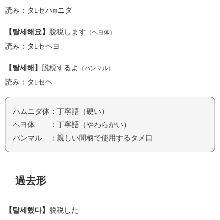
読み：タ
セハ
ニダ
L
m
【탈세해요】
脱税します
（ヘヨ体）
読み：タ
セヘヨ
L
【탈세해】
脱税するよ
（パンマル）
読み：タ
セヘ
L
ハムニダ体：丁寧語（硬い）
ヘヨ体 ：丁寧語（やわらかい）
パンマル ：親しい間柄で使用するタメ口
過去形
【탈세했다】
脱税した