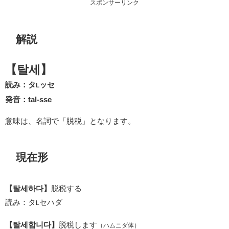
スポンサーリンク
解説
【탈세】
読み：タ
ッセ
L
発音：tal-sse
意味は、名詞で「脱税」となります。
現在形
【탈세하다】
脱税する
読み：タ
セハダ
L
【탈세합니다】
脱税します
（ハムニダ体）