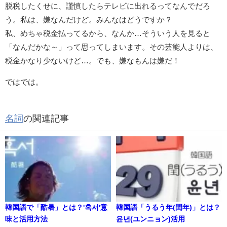
脱税したくせに、謹慎したらテレビに出れるってなんでだろ
う。私は、嫌なんだけど。みんなはどうですか？
私、めちゃ税金払ってるから、なんか…そういう人を見ると
「なんだかな～」って思ってしまいます。その芸能人よりは、
税金かなり少ないけど…。でも、嫌なもんは嫌だ！
ではでは。
名詞
の関連記事
韓国語で「酷暑」とは？'혹서'意
韓国語「うるう年(閏年)」とは？
味と活用方法
윤년(ユンニョン)活用