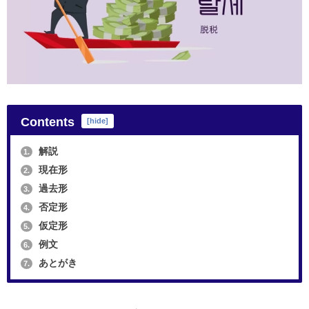
Contents
[
hide
]
解説
1.
現在形
2.
過去形
3.
否定形
4.
仮定形
5.
例文
6.
あとがき
7.