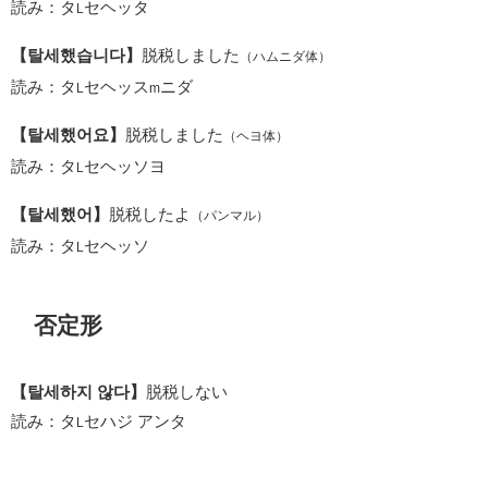
読み：タ
セヘッタ
L
【탈세했습니다】
脱税しました
（ハムニダ体）
読み：タ
セヘッス
ニダ
L
m
【탈세했어요】
脱税しました
（ヘヨ体）
読み：タ
セヘッソヨ
L
【탈세했어】
脱税したよ
（パンマル）
読み：タ
セヘッソ
L
否定形
【탈세하지 않다】
脱税しない
読み：タ
セハジ アンタ
L