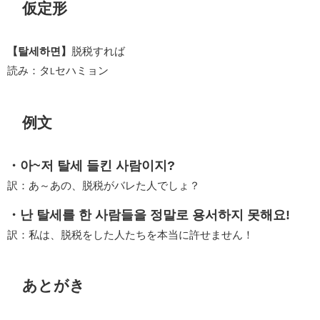
仮定形
【탈세하면】
脱税すれば
読み：タ
セハミョン
L
例文
・아~저 탈세 들킨 사람이지?
訳：あ～あの、脱税がバレた人でしょ？
・난 탈세를 한 사람들을 정말로 용서하지 못해요!
訳：私は、脱税をした人たちを本当に許せません！
あとがき