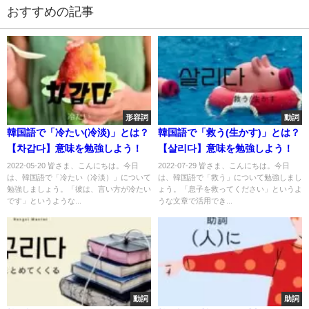
おすすめの記事
形容詞
動詞
韓国語で「冷たい(冷淡)」とは？
韓国語で「救う(生かす)」とは？
【차갑다】意味を勉強しよう！
【살리다】意味を勉強しよう！
2022-05-20 皆さま、こんにちは。今日
2022-07-29 皆さま、こんにちは。今日
は、韓国語で「冷たい（冷淡）」について
は、韓国語で「救う」について勉強しまし
勉強しましょう。「彼は、言い方が冷たい
ょう。「息子を救ってください」というよ
です」というような...
うな文章で活用でき...
動詞
助詞