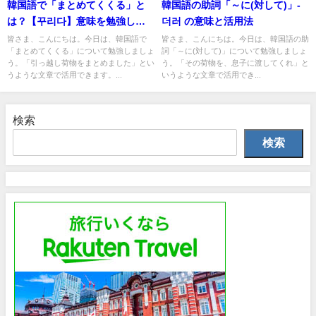
韓国語で「まとめてくくる」と
韓国語の助詞「～に(対して)」-
は？【꾸리다】意味を勉強しよ
더러 の意味と活用法
う！
皆さま、こんにちは。今日は、韓国語で
皆さま、こんにちは。今日は、韓国語の助
「まとめてくくる」について勉強しましょ
詞「～に(対して)」について勉強しましょ
う。「引っ越し荷物をまとめました」とい
う。「その荷物を、息子に渡してくれ」と
うような文章で活用できます。...
いうような文章で活用でき...
検索
検索