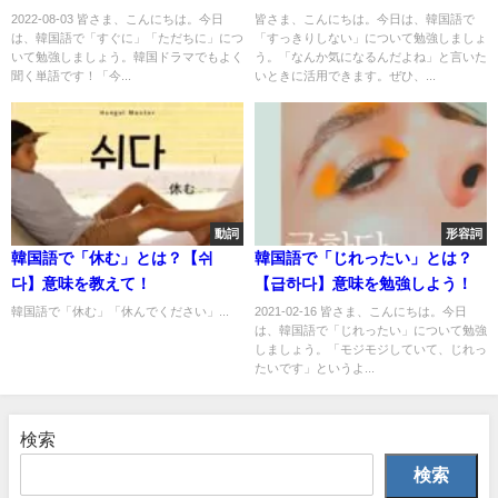
しよう！
よう！
2022-08-03 皆さま、こんにちは。今日
皆さま、こんにちは。今日は、韓国語で
は、韓国語で「すぐに」「ただちに」につ
「すっきりしない」について勉強しましょ
いて勉強しましょう。韓国ドラマでもよく
う。「なんか気になるんだよね」と言いた
聞く単語です！「今...
いときに活用できます。ぜひ、...
動詞
形容詞
韓国語で「休む」とは？【쉬
韓国語で「じれったい」とは？
다】意味を教えて！
【급하다】意味を勉強しよう！
韓国語で「休む」「休んでください」...
2021-02-16 皆さま、こんにちは。今日
は、韓国語で「じれったい」について勉強
しましょう。「モジモジしていて、じれっ
たいです」というよ...
検索
検索