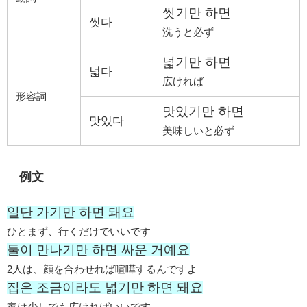
씻기만 하면
씻다
洗うと必ず
넓기만 하면
넓다
広ければ
形容詞
맛있기만 하면
맛있다
美味しいと必ず
例文
일단 가기만 하면 돼요
ひとまず、行くだけでいいです
둘이 만나기만 하면 싸운 거예요
2人は、顔を合わせれば喧嘩するんですよ
집은 조금이라도 넓기만 하면 돼요
家は少しでも広ければいいです