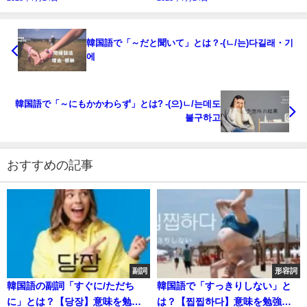
韓国語で「～だと聞いて」とは？-(ㄴ/는)다길래・기
에
韓国語で「～にもかかわらず」とは? -(으)ㄴ/는데도
불구하고
おすすめの記事
副詞
形容詞
韓国語の副詞「すぐに/ただち
韓国語で「すっきりしない」と
に」とは？【당장】意味を勉強
は？【찝찝하다】意味を勉強し