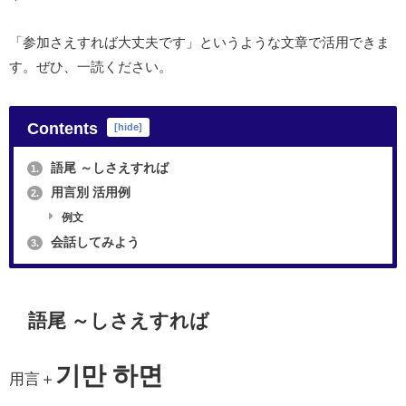
「参加さえすれば大丈夫です」というような文章で活用できま
す。ぜひ、一読ください。
Contents
[
hide
]
語尾 ～しさえすれば
1.
用言別 活用例
2.
例文
会話してみよう
3.
語尾 ～しさえすれば
기만 하면
用言＋