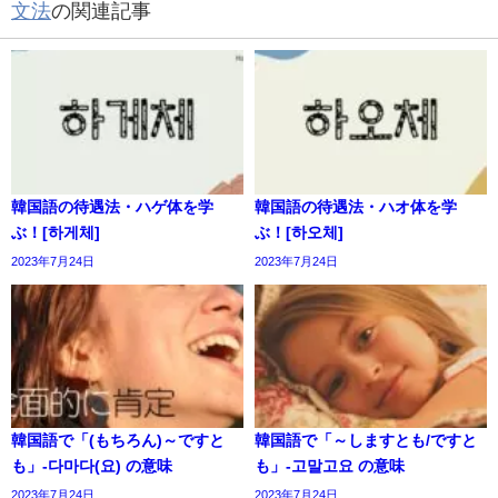
文法
の関連記事
韓国語の待遇法・ハゲ体を学
韓国語の待遇法・ハオ体を学
ぶ！[하게체]
ぶ！[하오체]
2023年7月24日
2023年7月24日
韓国語で「(もちろん)～ですと
韓国語で「～しますとも/ですと
も」-다마다(요) の意味
も」-고말고요 の意味
2023年7月24日
2023年7月24日