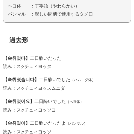
ヘヨ体 ：丁寧語（やわらかい）
パンマル ：親しい間柄で使用するタメ口
過去形
【숙취였다】
二日酔いだった
読み：ス
チュィヨッタ
ク
【숙취였습니다】
二日酔いでした
（ハムニダ体）
読み：ス
チュィヨッスムニダ
ク
【숙취였어요】
二日酔いでした
（ヘヨ体）
読み：ス
チュィヨッソヨ
ク
【숙취였어】
二日酔いだったよ
（パンマル）
読み：ス
チュィヨッソ
ク