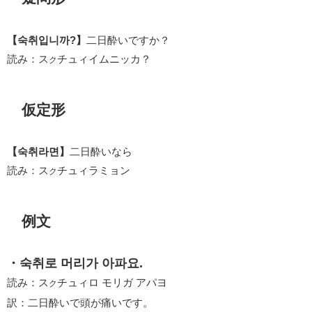
【숙취입니까?】
二日酔いですか？
読み：ス
チュィイムニッカ？
ク
仮定形
【숙취라면】
二日酔いなら
読み：ス
チュィラミョン
ク
例文
・숙취로 머리가 아파요.
読み：ス
チュィロ モリガ アパヨ
ク
訳：二日酔いで頭が痛いです。