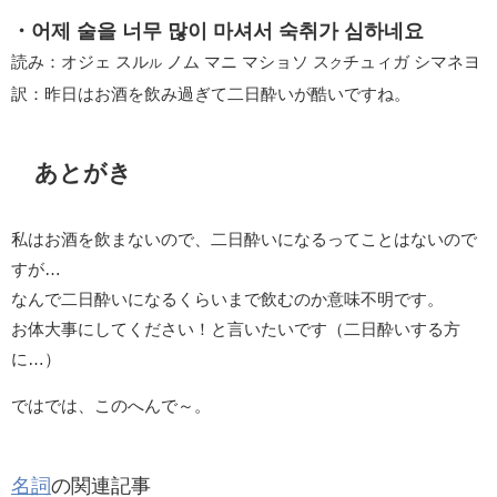
・어제 술을 너무 많이 마셔서 숙취가 심하네요
読み：オジェ スル
ノム マニ マショソ ス
チュィガ シマネヨ
ル
ク
訳：昨日はお酒を飲み過ぎて二日酔いが酷いですね。
あとがき
私はお酒を飲まないので、二日酔いになるってことはないので
すが…
なんで二日酔いになるくらいまで飲むのか意味不明です。
お体大事にしてください！と言いたいです（二日酔いする方
に…）
ではでは、このへんで～。
名詞
の関連記事