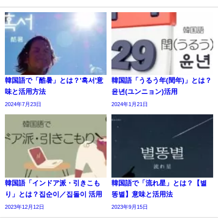
韓国語で「酷暑」とは？'혹서'意
韓国語「うるう年(閏年)」とは？
味と活用方法
윤년(ユンニョン)活用
2024年7月23日
2024年1月21日
韓国語「インドア派・引きこも
韓国語で「流れ星」とは？【별
り」とは？집순이／집돌이 活用
똥별】意味と活用法
2023年12月12日
2023年9月15日