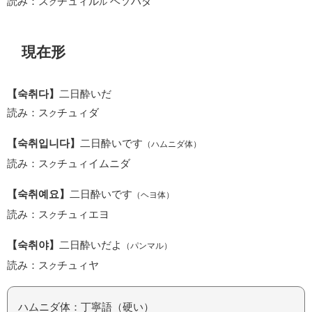
読み：ス
チュィル
ヘソハダ
ク
ル
現在形
【숙취다】
二日酔いだ
読み：ス
チュィダ
ク
【숙취입니다】
二日酔いです
（ハムニダ体）
読み：ス
チュィイムニダ
ク
【숙취예요】
二日酔いです
（ヘヨ体）
読み：ス
チュィエヨ
ク
【숙취야】
二日酔いだよ
（パンマル）
読み：ス
チュィヤ
ク
ハムニダ体：丁寧語（硬い）