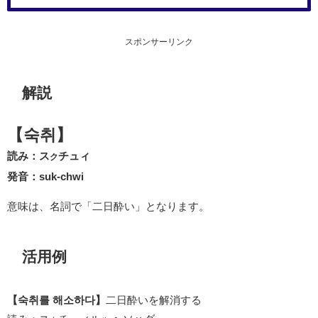
スポンサーリンク
解説
【숙취】
読み：ス
チュィ
ク
発音：suk-chwi
意味は、名詞で「二日酔い」となります。
活用例
【숙취를 해소하다】
二日酔いを解消する