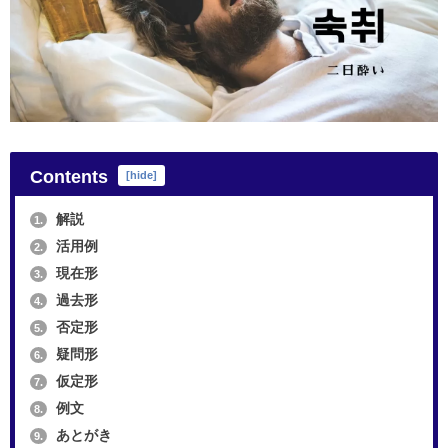
Contents
[
hide
]
解説
1.
活用例
2.
現在形
3.
過去形
4.
否定形
5.
疑問形
6.
仮定形
7.
例文
8.
あとがき
9.