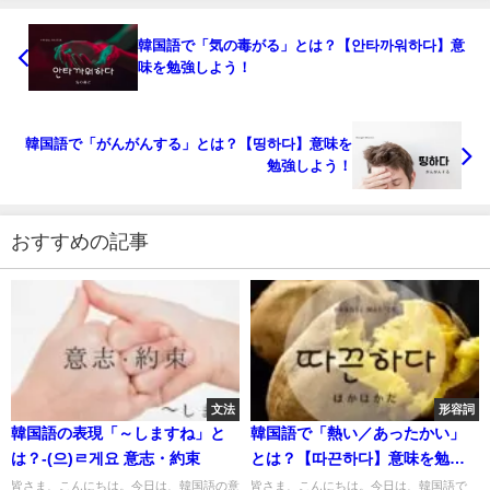
韓国語で「気の毒がる」とは？【안타까워하다】意
味を勉強しよう！
韓国語で「がんがんする」とは？【띵하다】意味を
勉強しよう！
おすすめの記事
文法
形容詞
韓国語の表現「～しますね」と
韓国語で「熱い／あったかい」
は？-(으)ㄹ게요 意志・約束
とは？【따끈하다】意味を勉強
しよう！
皆さま、こんにちは。今日は、韓国語の意
皆さま、こんにちは。今日は、韓国語で