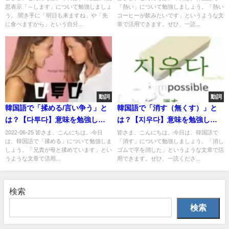
思表示「～します」について勉強しましょ
「熱い」について勉強しましょう。「熱い
う。 聞き手に「明日も来ますね」や「先
コーヒーが飲みたいです」というような文
に食べますから」という自分...
章で活用できます。ぜひ、一読...
動詞
動詞
韓国語で「揉める/言い争う」と
韓国語で「消す（無くす）」と
は？【다투다】意味を勉強しよ
は？【지우다】意味を勉強しよ
う！
う！
2022-06-25 皆さま、こんにちは。今日
皆さま、こんにちは。今日は、韓国語で
は、韓国語で「揉める」について勉強しま
「消す」について勉強しましょう。「消し
しょう。「兄貴が母と揉めています」とい
ゴムで字を消した」というような文章で活
うような文章で活用...
用できます。ぜひ、一読くださ...
検索
検索