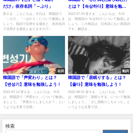
だけ」依存名詞「～ぶり」
とは？【속상하다】意味を勉強
しよう！
皆さま、こんにちは。今日は、韓国語で
2022-07-20 皆さま、こんにちは。今日
「～だけ」「～ばかり」について勉強しま
は、韓国語の '속상하다' について勉強しま
しょう。助詞で活用する場合と、依存名詞
しょう。この単語は、日本語にない形容詞
で活用する場合とありますので...
です。解説を...
名詞
動詞
韓国語で「声変わり」とは？
韓国語で「居眠りする」とは？
【변성기】意味を勉強しよう！
【졸다】意味を勉強しよう！
2022-07-12 皆さま、こんにちは。今日
2022-08-01 皆さま、こんにちは。今日
は、韓国語で「声変わり」について勉強し
は、韓国語で「居眠りする」について勉強
ましょう。「声変わりしましたか？」とい
しましょう。「少し居眠りしちゃった」と
うような文章で活用...
いうような文章で活...
検索