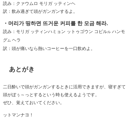
読み：クァウムロ モリガ ッティンヘ
訳：飲み過ぎて頭がガンガンするよ。
・머리가 띵하면 뜨거운 커피를 한 모금 해라.
読み：モリガ ッティンハミョン ットゥゴウン コピル
ハンモ
ル
グ
ヘラ
ム
訳：頭が痛いなら熱いコーヒーを一口飲めよ。
あとがき
二日酔いで頭がガンガンするときに活用できますが、寝すぎて
頭がぼぅ～っとするという時も使えるようです。
ぜひ、覚えておいてください。
ットマンナヨ！