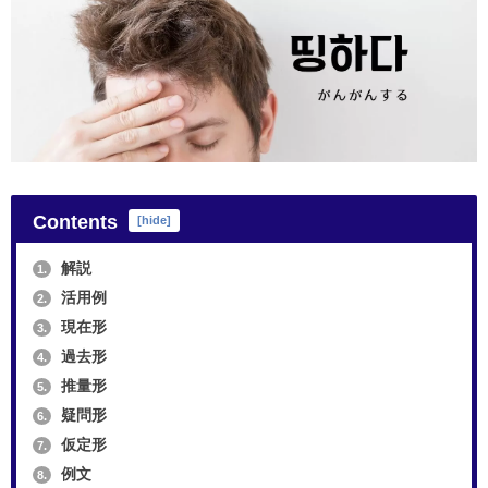
Contents
[
hide
]
解説
1.
活用例
2.
現在形
3.
過去形
4.
推量形
5.
疑問形
6.
仮定形
7.
例文
8.