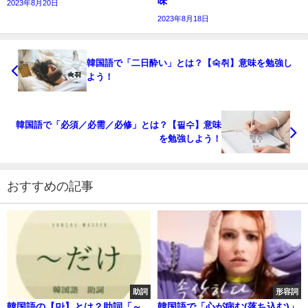
味
2023年8月20日
2023年8月18日
韓国語で「二日酔い」とは？【숙취】意味を勉強し
よう！
韓国語で「必須／必需／必修」とは？【필수】意味
を勉強しよう！
おすすめの記事
助詞
形容詞
韓国語の【만】とは？助詞「～
韓国語で「心が病む(落ち込む)」