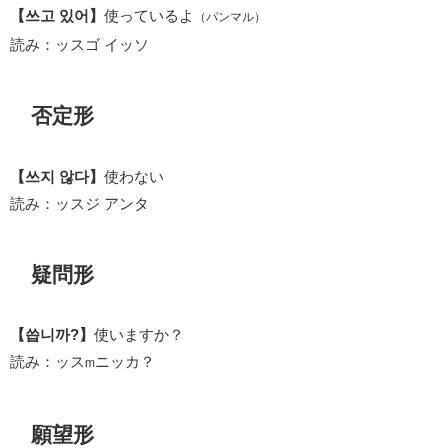
【쓰고 있어】
使っているよ
（パンマル）
読み：ッスゴ イッソ
否定形
【쓰지 않다】
使わない
読み：ッスジ アンタ
疑問形
【씁니까?】
使いますか？
読み：ッス
ニッカ？
m
願望形