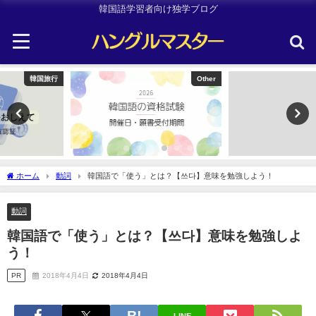
韓国語学習者向け独学ブログ
Other
Uncategorized
ホーム
動詞
韓国語で「使う」とは？【쓰다】意味を勉強しよう！
動詞
韓国語で「使う」とは？【쓰다】意味を勉強しよ
う！
PR
2018年4月4日
2018年4月4日