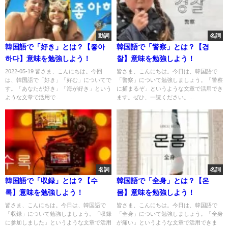
動詞
名詞
韓国語で「好き」とは？【좋아
韓国語で「警察」とは？【경
하다】意味を勉強しよう！
찰】意味を勉強しよう！
2022-05-19 皆さま、こんにちは。今回
皆さま、こんにちは。今日は、韓国語で
は、韓国語で「好き」「好む」についてで
「警察」について勉強しましょう。「警察
す。「あなたが好き」「海が好き」という
に捕まるぞ」というような文章で活用でき
ような文章で活用で...
ます。ぜひ、一読ください。...
名詞
名詞
韓国語で「収録」とは？【수
韓国語で「全身」とは？【온
록】意味を勉強しよう！
몸】意味を勉強しよう！
皆さま、こんにちは。今日は、韓国語で
皆さま、こんにちは。今日は、韓国語で
「収録」について勉強しましょう。「収録
「全身」について勉強しましょう。「全身
に参加しました」というような文章で活用
が痛い」というような文章で活用できま