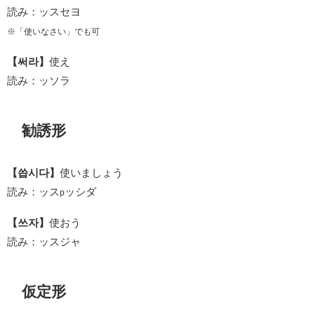
読み：ッスセヨ
※「使いなさい」でも可
【써라】
使え
読み：ッソラ
勧誘形
【씁시다】
使いましょう
読み：ッス
ッシダ
p
【쓰자】
使おう
読み：ッスジャ
仮定形