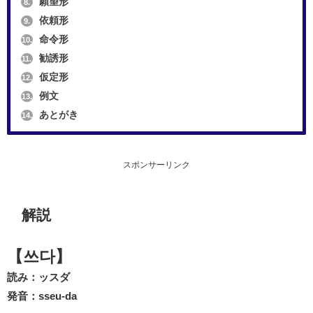
願望形
8.
依頼形
9.
命令形
10.
勧誘形
11.
仮定形
12.
例文
13.
あとがき
14.
スポンサーリンク
解説
【쓰다】
読み：ッスダ
発音：sseu-da