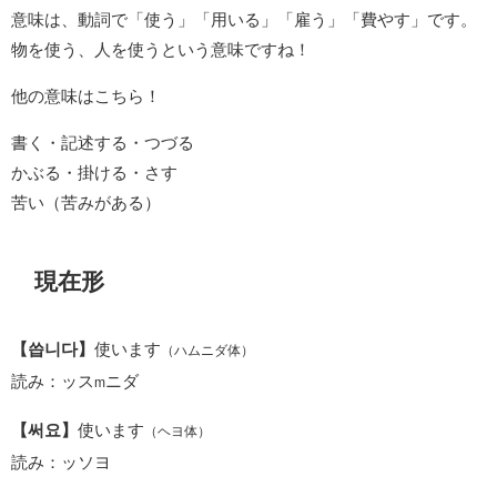
意味は、動詞で「使う」「用いる」「雇う」「費やす」です。
物を使う、人を使うという意味ですね！
他の意味はこちら！
書く・記述する・つづる
かぶる・掛ける・さす
苦い（苦みがある）
現在形
【씁니다】
使います
（ハムニダ体）
読み：ッス
ニダ
m
【써요】
使います
（ヘヨ体）
読み：ッソヨ