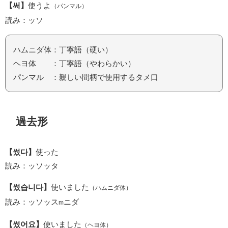
【써】
使うよ
（パンマル）
読み：ッソ
ハムニダ体：丁寧語（硬い）
ヘヨ体 ：丁寧語（やわらかい）
パンマル ：親しい間柄で使用するタメ口
過去形
【썼다】
使った
読み：ッソッタ
【썼습니다】
使いました
（ハムニダ体）
読み：ッソッス
ニダ
m
【썼어요】
使いました
（ヘヨ体）