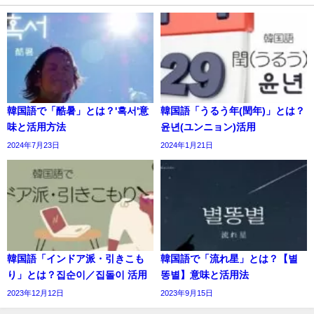
韓国語で「酷暑」とは？'혹서'意
韓国語「うるう年(閏年)」とは？
味と活用方法
윤년(ユンニョン)活用
2024年7月23日
2024年1月21日
韓国語「インドア派・引きこも
韓国語で「流れ星」とは？【별
り」とは？집순이／집돌이 活用
똥별】意味と活用法
2023年12月12日
2023年9月15日