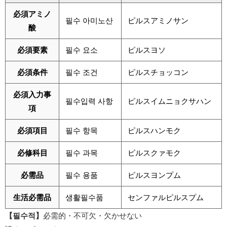
必須アミノ
필수 아미노산
ピルスアミノサン
酸
必須要素
필수 요소
ピルスヨソ
必須条件
필수 조건
ピルスチョッコン
必須入力事
필수입력 사항
ピルスイムニョクサハン
項
必須項目
필수 항목
ピルスハンモク
必修科目
필수 과목
ピルスクァモク
必需品
필수 용품
ピルスヨンプム
生活必需品
생활필수품
センファルピルスプム
【필수적】
必需的・不可欠・欠かせない