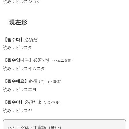
読み：ピ
スジョ
ル
ク
現在形
【필수다】
必須だ
読み：ピ
スダ
ル
【필수입니다】
必須です
（ハムニダ体）
読み：ピ
スイムニダ
ル
【필수예요】
必須です
（ヘヨ体）
読み：ピ
スエヨ
ル
【필수야】
必須だよ
（パンマル）
読み：ピ
スヤ
ル
ハムニダ体：丁寧語（硬い）