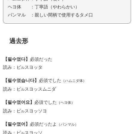
ヘヨ体 ：丁寧語（やわらかい）
パンマル ：親しい間柄で使用するタメ口
過去形
【필수였다】
必須だった
読み：ピ
スヨッタ
ル
【필수였습니다】
必須でした
（ハムニダ体）
読み：ピ
スヨッスムニダ
ル
【필수였어요】
必須でした
（ヘヨ体）
読み：ピ
スヨッソヨ
ル
【필수였어】
必須だったよ
（パンマル）
読み：ピ
スヨッソ
ル