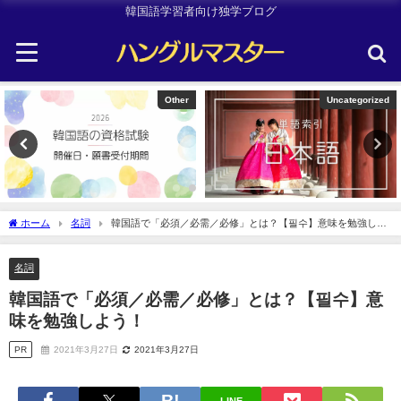
韓国語学習者向け独学ブログ
Uncategorized
TOPIK
ホーム
名詞
韓国語で「必須／必需／必修」とは？【필수】意味を勉強しよ
う！
名詞
韓国語で「必須／必需／必修」とは？【필수】意
味を勉強しよう！
PR
2021年3月27日
2021年3月27日