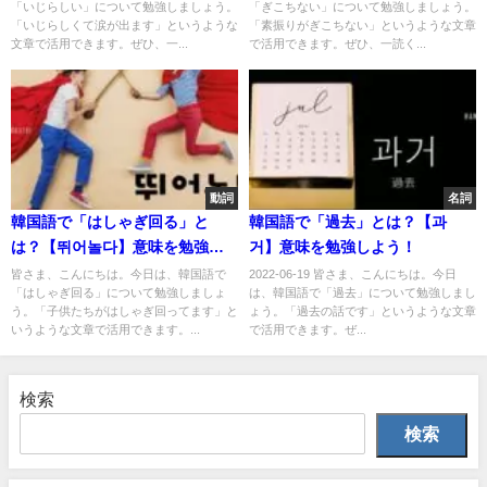
「いじらしい」について勉強しましょう。
「ぎこちない」について勉強しましょう。
「いじらしくて涙が出ます」というような
「素振りがぎこちない」というような文章
文章で活用できます。ぜひ、一...
で活用できます。ぜひ、一読く...
動詞
名詞
韓国語で「はしゃぎ回る」と
韓国語で「過去」とは？【과
は？【뛰어놀다】意味を勉強し
거】意味を勉強しよう！
よう！
皆さま、こんにちは。今日は、韓国語で
2022-06-19 皆さま、こんにちは。今日
「はしゃぎ回る」について勉強しましょ
は、韓国語で「過去」について勉強しまし
う。「子供たちがはしゃぎ回ってます」と
ょう。「過去の話です」というような文章
いうような文章で活用できます。...
で活用できます。ぜ...
検索
検索