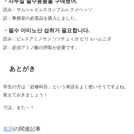
・사무실 필수용품을 구매했어.
読み：サムシ
ピ
スヨンプム
クメヘッソ
ル
ル
ル
訳：事務室の必需品を購入しました。
・필수 아미노산 섭취가 필요합니다.
読み：ピ
スアミノサン ソ
チュィガ ピリョハムニダ
ル
プ
訳：必須アミノ酸の摂取が必要です。
あとがき
学生の方は「必修科目」という単語をよく使いそうですよね。
覚えておきましょう！
では、また～！
名詞
の関連記事