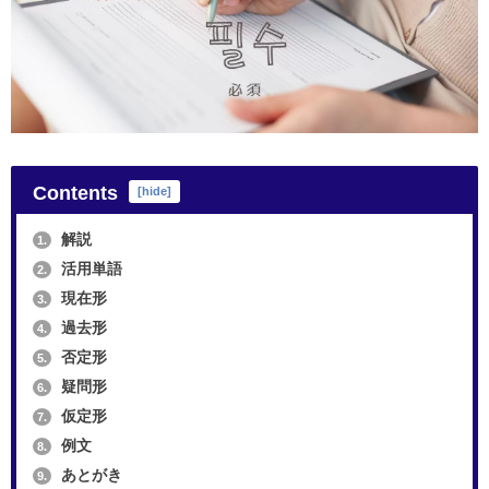
Contents
[
hide
]
解説
1.
活用単語
2.
現在形
3.
過去形
4.
否定形
5.
疑問形
6.
仮定形
7.
例文
8.
あとがき
9.