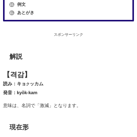
例文
10.
あとがき
11.
スポンサーリンク
解説
【격감】
読み：キョ
ッカム
ク
発音：kyŏk-kam
意味は、名詞で「激減」となります。
現在形