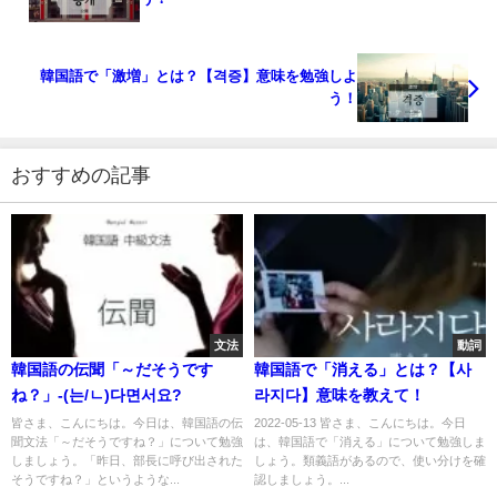
韓国語で「激増」とは？【격증】意味を勉強しよ
う！
おすすめの記事
文法
動詞
韓国語の伝聞「～だそうです
韓国語で「消える」とは？【사
ね？」-(는/ㄴ)다면서요?
라지다】意味を教えて！
皆さま、こんにちは。今日は、韓国語の伝
2022-05-13 皆さま、こんにちは。今日
聞文法「～だそうですね？」について勉強
は、韓国語で「消える」について勉強しま
しましょう。「昨日、部長に呼び出された
しょう。類義語があるので、使い分けを確
そうですね？」というような...
認しましょう。...