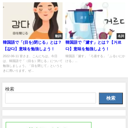
動詞
名詞
韓国語で「(目を)閉じる」とは？
韓国語で「濾す」とは？【거르
【감다】意味を勉強しよう！
다】意味を勉強しよう！
2022-06-11 皆さま、こんにちは。今日
韓国語「濾す」「ろ過する」「ふるいにか
は、韓国語で「（目を）閉じる」について
ける」...
勉強しましょう。「目を閉じて」というと
きに用いります。ぜ...
検索
検索