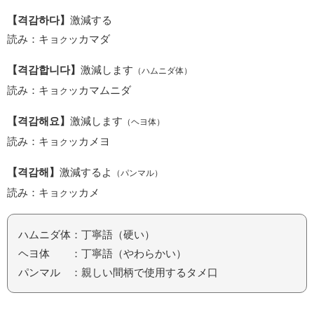
【격감하다】
激減する
読み：キョ
ッカマダ
ク
【격감합니다】
激減します
（ハムニダ体）
読み：キョ
ッカマムニダ
ク
【격감해요】
激減します
（ヘヨ体）
読み：キョ
ッカメヨ
ク
【격감해】
激減するよ
（パンマル）
読み：キョ
ッカメ
ク
ハムニダ体：丁寧語（硬い）
ヘヨ体 ：丁寧語（やわらかい）
パンマル ：親しい間柄で使用するタメ口