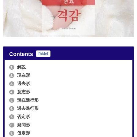
Contents
[
hide
]
解説
1.
現在形
2.
過去形
3.
意志形
4.
現在進行形
5.
過去進行形
6.
否定形
7.
疑問形
8.
仮定形
9.