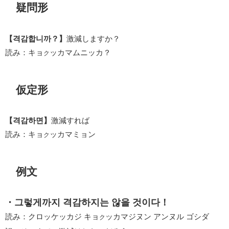
疑問形
【격감합니까？】
激減しますか？
読み：キョ
ッカマムニッカ？
ク
仮定形
【격감하면】
激減すれば
読み：キョ
ッカマミョン
ク
例文
・그렇게까지 격감하지는 않을 것이다！
読み：クロッケッカジ キョ
ッカマジヌン アンヌル ゴシダ
ク