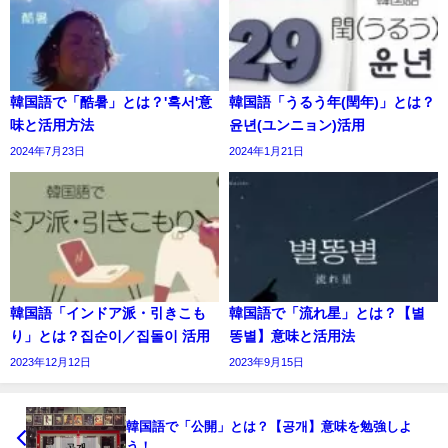
韓国語で「酷暑」とは？'혹서'意
韓国語「うるう年(閏年)」とは？
味と活用方法
윤년(ユンニョン)活用
2024年7月23日
2024年1月21日
韓国語「インドア派・引きこも
韓国語で「流れ星」とは？【별
り」とは？집순이／집돌이 活用
똥별】意味と活用法
2023年12月12日
2023年9月15日
韓国語で「公開」とは？【공개】意味を勉強しよ
う！