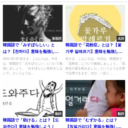
形容詞
名詞
韓国語で「みすぼらしい」と
韓国語で「花粉症」とは？【꽃
は？【천하다】意味を勉強しよ
가루 알레르기】意味を勉強しよ
う！
う！
2021-02-20 皆さま、こんにちは。今日
皆さま、こんにちは。今日は、韓国語で
は、韓国語で「みすぼらしい」について勉
「花粉症」について勉強しましょう。「花
強しましょう。「みすぼらしい恰好をしな
粉症の薬を飲みました」というような文章
いで」というような...
で活用できます。ぜひ、一読く...
動詞
動詞
韓国語で「助ける」とは？【도
韓国語で「むずかる」とは？
와주다】意味を勉強しよう！
【칭얼거리다】意味を勉強しよ