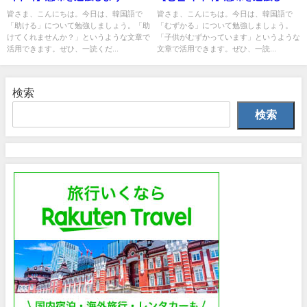
う！
皆さま、こんにちは。今日は、韓国語で
皆さま、こんにちは。今日は、韓国語で
「助ける」について勉強しましょう。「助
「むずかる」について勉強しましょう。
けてくれませんか？」というような文章で
「子供がむずかっています」というような
活用できます。ぜひ、一読くだ...
文章で活用できます。ぜひ、一読...
検索
検索