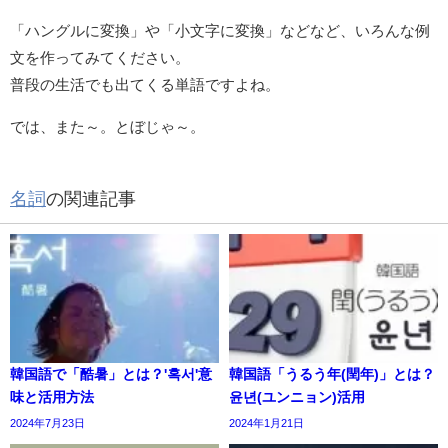
「ハングルに変換」や「小文字に変換」などなど、いろんな例
文を作ってみてください。
普段の生活でも出てくる単語ですよね。
では、また～。とぼじゃ～。
名詞
の関連記事
韓国語で「酷暑」とは？'혹서'意
韓国語「うるう年(閏年)」とは？
味と活用方法
윤년(ユンニョン)活用
2024年7月23日
2024年1月21日