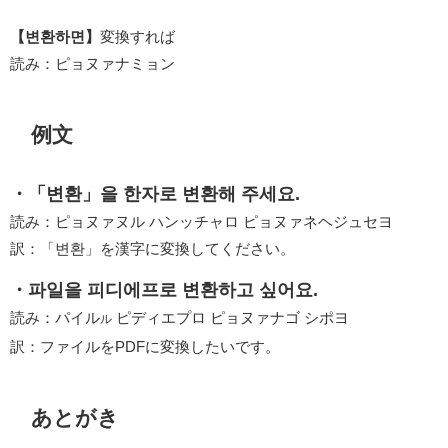
【변환하면】
変換すれば
読み：ピョヌァナミョン
例文
・「변환」을 한자로 변환해 주세요.
読み：ピョヌァヌル ハンッチャロ ピョヌァネヘジュセヨ
訳：「변환」を漢字に変換してください。
・파일을 피디에프로 변환하고 싶어요.
読み：パイル
ピディエプロ ピョヌァナゴ シポヨ
ル
訳：ファイルをPDFに変換したいです。
あとがき