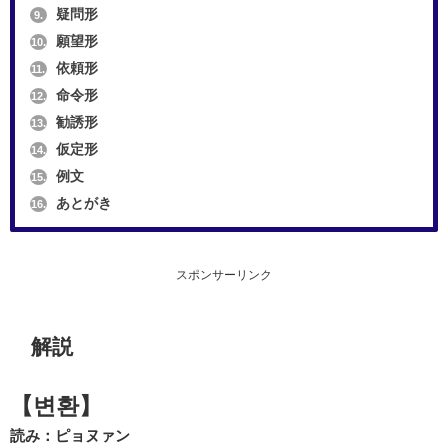
疑問形
9.
願望形
10.
依頼形
11.
命令形
12.
勧誘形
13.
仮定形
14.
例文
15.
あとがき
16.
スポンサーリンク
解説
【변환】
読み：ピョヌァン