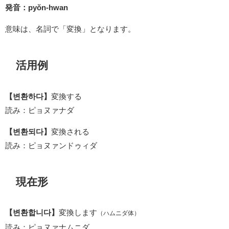
発音：pyŏn-hwan
意味は、名詞で「変換」となります。
活用例
【변환하다】
変換する
読み：ピョヌァナダ
【변환되다】
変換される
読み：ピョヌァンドゥィダ
現在形
【변환합니다】
変換します
（ハムニダ体）
読み：ピョヌァナムニダ