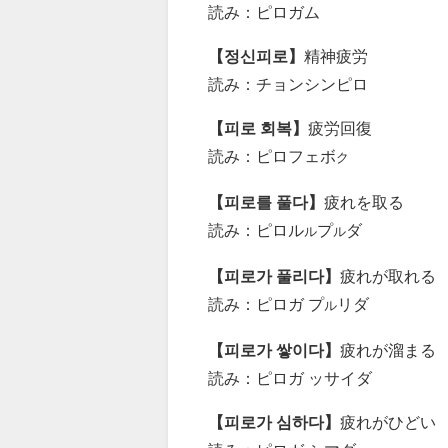
読み：ピロガム
【정신피로】
精神疲労
読み：チョンシンピロ
【피로 회복】
疲労回復
読み：ピロフェボ
ク
【피로를 풀다】
疲れを取る
読み：ピロル
プ
ダ
ル
ル
【피로가 풀리다】
疲れが取れる
読み：ピロガ プ
リダ
ル
【피로가 쌓이다】
疲れが溜まる
読み：ピロガ ッサイダ
【피로가 심하다】
疲れがひどい