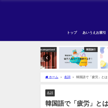
トップ
あいうえお索引
Uncategorized
韓国旅行
ホーム
名詞
韓国語で「疲労」とは
名詞
韓国語で「疲労」と