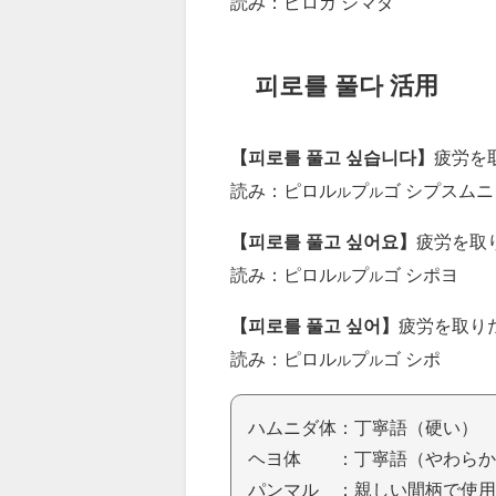
読み：ピロガ シマダ
피로를 풀다 活用
【피로를 풀고 싶습니다】
疲労を
読み：ピロル
プ
ゴ シプスムニ
ル
ル
【피로를 풀고 싶어요】
疲労を取
読み：ピロル
プ
ゴ シポヨ
ル
ル
【피로를 풀고 싶어】
疲労を取り
読み：ピロル
プ
ゴ シポ
ル
ル
ハムニダ体：丁寧語（硬い）
ヘヨ体 ：丁寧語（やわらか
パンマル ：親しい間柄で使用