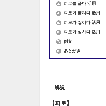
피로를 풀다 活用
3.
피로가 풀리다 活用
4.
피로가 쌓이다 活用
5.
피로가 심하다 活用
6.
例文
7.
あとがき
8.
解説
【피로】