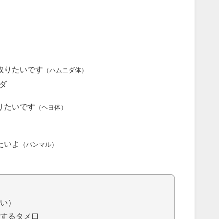
取りたいです
（ハムニダ体）
ダ
りたいです
（ヘヨ体）
たいよ
（パンマル）
い）
するタメ口