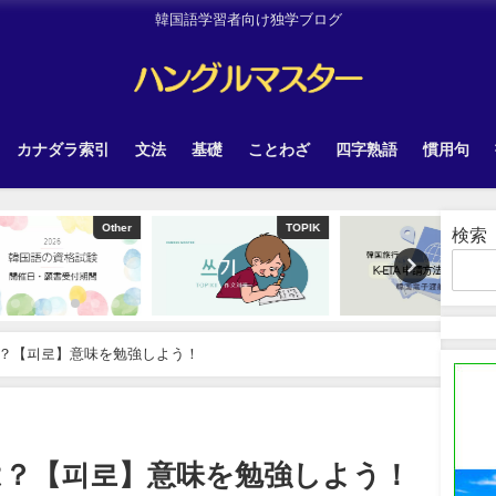
韓国語学習者向け独学ブログ
カナダラ索引
文法
基礎
ことわざ
四字熟語
慣用句
Other
TOPIK
韓国旅行
検索
？【피로】意味を勉強しよう！
は？【피로】意味を勉強しよう！