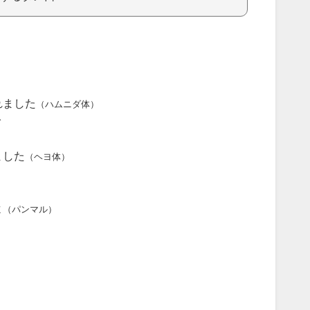
れました
（ハムニダ体）
ダ
ました
（ヘヨ体）
よ
（パンマル）