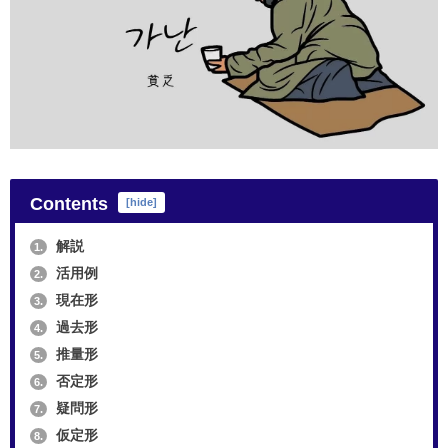
Contents
[
hide
]
解説
1.
活用例
2.
現在形
3.
過去形
4.
推量形
5.
否定形
6.
疑問形
7.
仮定形
8.