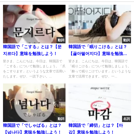
動詞
動詞
韓国語で「こする」とは？【문
韓国語で「眠りこける」とは？
지르다】意味を勉強しよう！
【곯아떨어지다】意味を勉強し
よう！
皆さま、こんにちは。今日は、韓国語で
皆さま、こんにちは。今日は、韓国語で
「こする」について勉強しましょう。「爪
「眠りこける」について勉強しましょう。
をこすります」というような文章で活用い
「酔って眠りこけています」というような
たします。ぜひ、一読下さい。...
文章で活用できます。ぜひ、一...
動詞
名詞
韓国語で「でしゃばる」とは？
韓国語で「締切」とは？【마
【넘나다】意味を勉強しよう！
감】意味を勉強しよう！