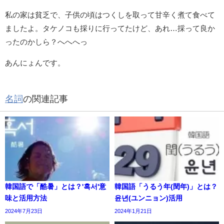
私の家は貧乏で、子供の頃はつくしを取って甘辛く煮て食べて
ましたよ。タケノコも採りに行ってたけど、あれ…採って良か
ったのかしら？へへへっ
あんにょんです。
名詞
の関連記事
韓国語で「酷暑」とは？'혹서'意
韓国語「うるう年(閏年)」とは？
味と活用方法
윤년(ユンニョン)活用
2024年7月23日
2024年1月21日