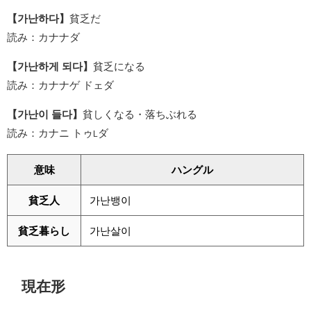
【가난하다】
貧乏だ
読み：カナナダ
【가난하게 되다】
貧乏になる
読み：カナナゲ ドェダ
【가난이 들다】
貧しくなる・落ちぶれる
読み：カナニ トゥ
ダ
L
意味
ハングル
貧乏人
가난뱅이
貧乏暮らし
가난살이
現在形