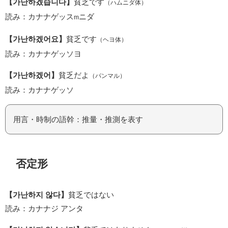
【가난하겠습니다】
貧乏です
（ハムニダ体）
読み：カナナゲッス
ニダ
m
【가난하겠어요】
貧乏です
（ヘヨ体）
読み：カナナゲッソヨ
【가난하겠어】
貧乏だよ
（パンマル）
読み：カナナゲッソ
用言・時制の語幹：推量・推測を表す
否定形
【가난하지 않다】
貧乏ではない
読み：カナナジ アンタ