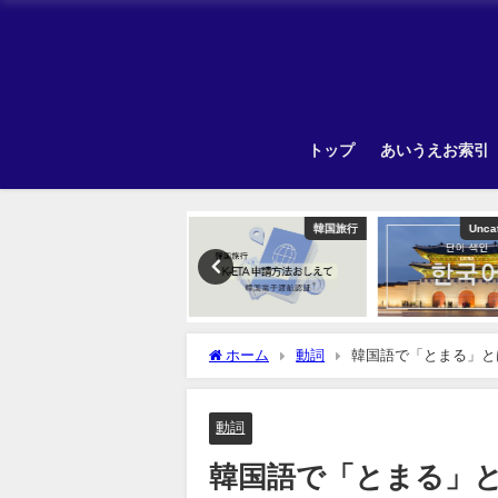
トップ
あいうえお索引
韓国旅行
Uncategorized
ホーム
動詞
韓国語で「とまる」と
動詞
韓国語で「とまる」