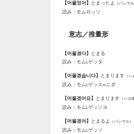
【머물었어】
とまったよ
（パンマ
読み：モムロッソ
意志／推量形
【머물겠다】
とまる
読み：モム
ゲッタ
L
【머물겠습니다】
とまります
（ハ
読み：モム
ゲッス
ニダ
L
m
【머물겠어요】
とまります
（ヘヨ
読み：モム
ゲッソヨ
L
【머물겠어】
とまるよ
（パンマル）
読み：モム
ゲッソ
L