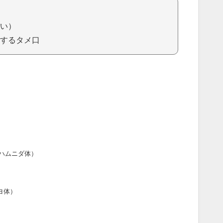
い）
するタメ口
ハムニダ体）
ヨ体）