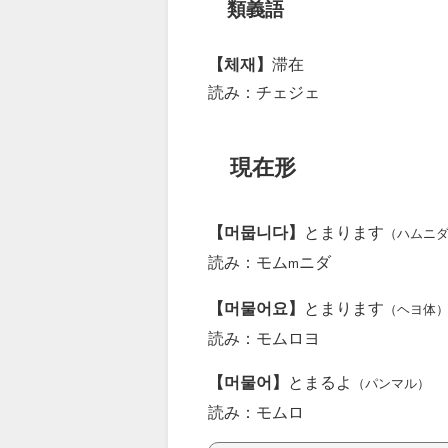
類義語
【체재】
滞在
読み：チェジェ
現在形
【머뭅니다】
とまります
（ハムニ
読み：モム
ニダ
m
【머물어요】
とまります
（ヘヨ体
読み：モムロヨ
【머물어】
とまるよ
（パンマル）
読み：モムロ