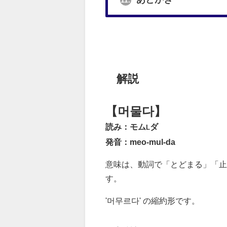
11.
解説
【머물다】
読み：モム
ダ
L
発音：meo-mul-da
意味は、動詞で「とどまる」「止
す。
'머무르다' の縮約形です。