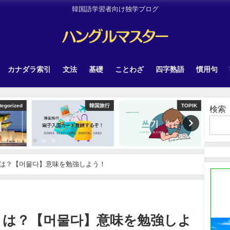
韓国語学習者向け独学ブログ
カナダラ索引
文法
基礎
ことわざ
四字熟語
慣用句
韓国旅行
TOPIK
Uncategorized
検索
は？【머물다】意味を勉強しよう！
とは？【머물다】意味を勉強しよ