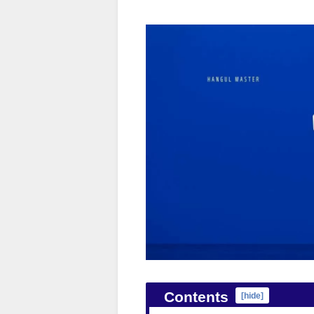
Contents
[
hide
]