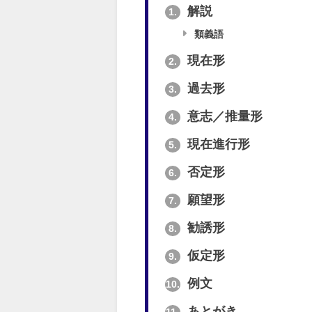
解説
1.
類義語
現在形
2.
過去形
3.
意志／推量形
4.
現在進行形
5.
否定形
6.
願望形
7.
勧誘形
8.
仮定形
9.
例文
10.
あとがき