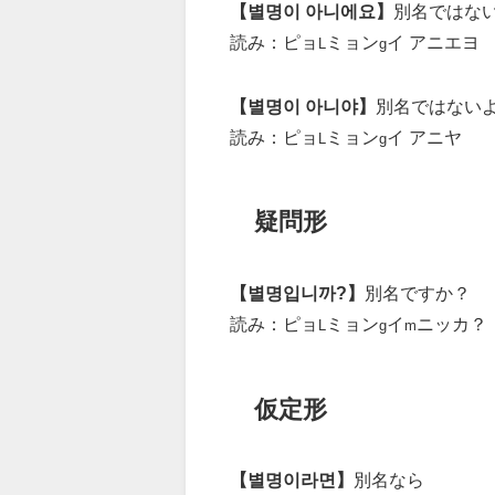
【별명이 아니에요】
別名ではな
読み：ピョ
ミョン
イ アニエヨ
L
g
【별명이 아니야】
別名ではない
読み：ピョ
ミョン
イ アニヤ
L
g
疑問形
【별명입니까?】
別名ですか？
読み：ピョ
ミョン
イ
ニッカ？
L
g
m
仮定形
【별명이라면】
別名なら