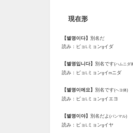
現在形
【별명이다】
別名だ
読み：ピョ
ミョン
イダ
L
g
【별명입니다】
別名です
(ハムニダ体
読み：ピョ
ミョン
イ
ニダ
L
g
m
【별명이에요】
別名です
(ヘヨ体)
読み：ピョ
ミョン
イエヨ
L
g
【별명이야】
別名だよ
(パンマル)
読み：ピョ
ミョン
イヤ
L
g