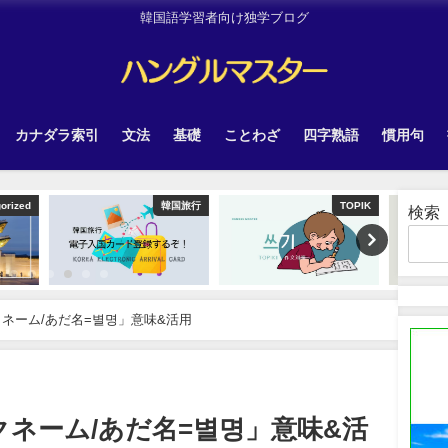
韓国語学習者向け独学ブログ
カナダラ索引
文法
基礎
ことわざ
四字熟語
慣用句
韓国旅行
TOPIK
韓国旅行
検索
クネーム/あだ名=별명」意味&活用
クネーム/あだ名=별명」意味&活