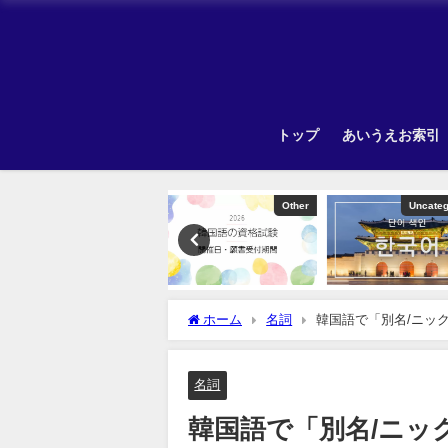
トップ
あいうえお索引
Other
Uncategorized
ホーム
名詞
韓国語で「別名/ニッ
名詞
韓国語で「別名/ニッ