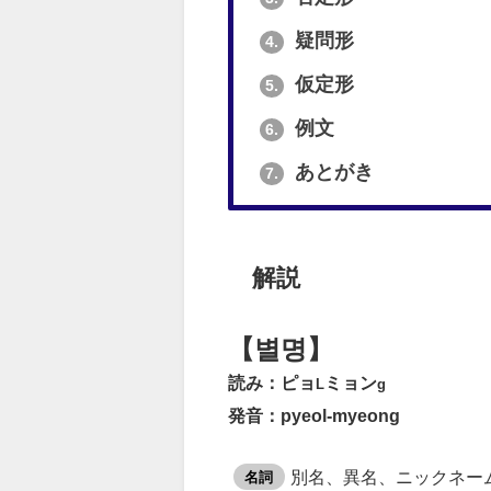
疑問形
4.
仮定形
5.
例文
6.
あとがき
7.
解説
【별명】
読み：ピョ
ミョン
L
g
発音：pyeol-myeong
別名、異名、ニックネー
名詞