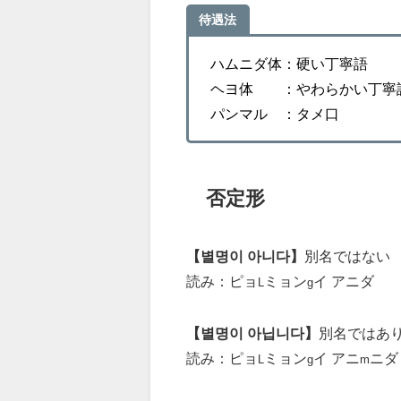
待遇法
ハムニダ体：硬い丁寧語
ヘヨ体 ：やわらかい丁寧
パンマル ：タメ口
否定形
【별명이 아니다】
別名ではない
読み：ピョ
ミョン
イ アニダ
L
g
【별명이 아닙니다】
別名ではあ
読み：ピョ
ミョン
イ アニ
ニダ
L
g
m