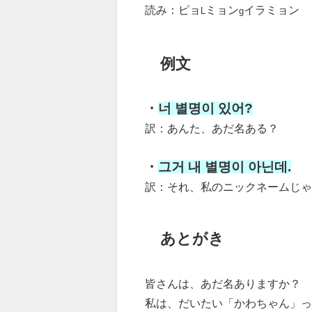
読み：ピョ
ミョン
イラミョン
L
g
例文
・
너 별명이 있어?
訳：あんた、あだ名ある？
・
그거 내 별명이 아닌데.
訳：それ、私のニックネームじゃ
あとがき
皆さんは、あだ名ありますか？
私は、だいたい「かわちゃん」っ