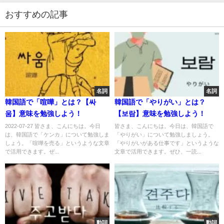
おすすめの記事
名詞
名詞
韓国語で「喧嘩」とは？【싸
韓国語で「やりがい」とは？
움】意味を勉強しよう！
【보람】意味を勉強しよう！
2022-07-27 皆さま、こんにちは。今日
皆さま、こんにちは。今日は、韓国語で
は、韓国語で「ケンカ」について勉強しま
「やりがい」について勉強しましょう。
しょう。「喧嘩を売る」というような文章
「やりがいがある仕事です」というような
で活用できます。ぜ...
文章で活用できます。ぜひ、一読...
動詞
動詞