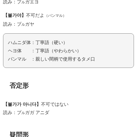
読み：プ
ガエヨ
ル
【불가야】
不可だよ
（パンマル）
読み：プ
ガヤ
ル
ハムニダ体：丁寧語（硬い）
ヘヨ体 ：丁寧語（やわらかい）
パンマル ：親しい間柄で使用するタメ口
否定形
【불가가 아니다】
不可ではない
読み：プ
ガガ アニダ
ル
疑問形