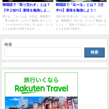
韓国語で「取り交わす」とは？
韓国語で「比べる」とは？【견
【주고받다】意味を勉強しよ
주다】意味を勉強しよう！
う！
皆さま、こんにちは。今日は、韓国語で
2021-02-16 皆さま、こんにちは。今日
「取り交わす」について勉強しましょう。
は、韓国語で「比べる」について勉強しま
「メールのやりとりをしています」という
しょう。「見比べてみましょう！」という
ような文章で活用できます。...
ような文章で活用で...
検索
検索