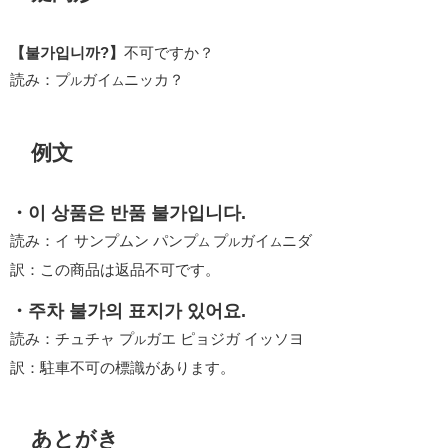
【불가입니까?】
不可ですか？
読み：プ
ガイ
ニッカ？
ル
ム
例文
・이 상품은 반품 불가입니다.
読み：イ サンプムン パンプ
プ
ガイ
ニダ
ム
ル
ム
訳：この商品は返品不可です。
・주차 불가의 표지가 있어요.
読み：チュチャ プ
ガエ ピョジガ イッソヨ
ル
訳：駐車不可の標識があります。
あとがき