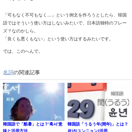
「可もなく不可もなく…」という例文を作ろうとしたら、韓国
語ではそういう使い方はしないみたいで、日本語独特のフレー
ズ？なのかしら。
「良くも悪くもない」という使い方はするみたいです。
では、このへんで。
名詞
の関連記事
韓国語で「酷暑」とは？'혹서'意
韓国語「うるう年(閏年)」とは？
味と活用方法
윤년(ユンニョン)活用