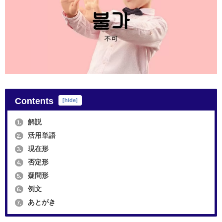
Contents
[
hide
]
解説
1.
活用単語
2.
現在形
3.
否定形
4.
疑問形
5.
例文
6.
あとがき
7.