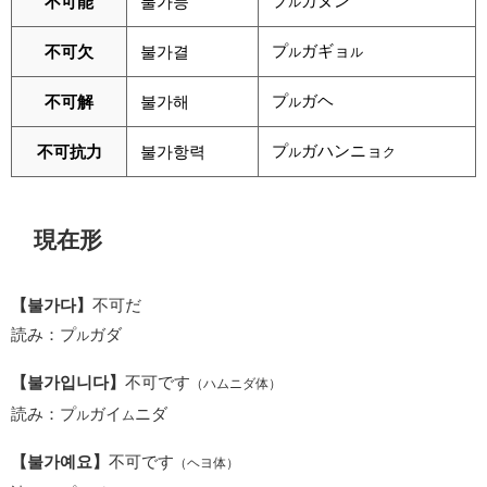
プ
ガヌン
不可能
불가능
ル
プ
ガギョ
不可欠
불가결
ル
ル
プ
ガヘ
不可解
불가해
ル
プ
ガハンニョ
不可抗力
불가항력
ル
ク
現在形
【불가다】
不可だ
読み：プ
ガダ
ル
【불가입니다】
不可です
（ハムニダ体）
読み：プ
ガイ
ニダ
ル
ム
【불가예요】
不可です
（ヘヨ体）