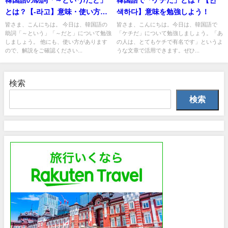
とは？【-라고】意味・使い方を
색하다】意味を勉強しよう！
教えて！
皆さま、こんにちは。 今日は、韓国語の
皆さま、こんにちは。今日は、韓国語で
助詞「～という」「～だと」について勉強
「ケチだ」について勉強しましょう。「あ
しましょう。 他にも、使い方があります
の人は、とてもケチで有名です」というよ
ので、解説をご確認ください...
うな文章で活用できます。ぜひ...
検索
検索