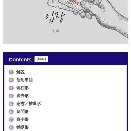
Contents
[
hide
]
解説
1.
活用単語
2.
現在形
3.
過去形
4.
意志／推量形
5.
疑問形
6.
命令形
7.
勧誘形
8.