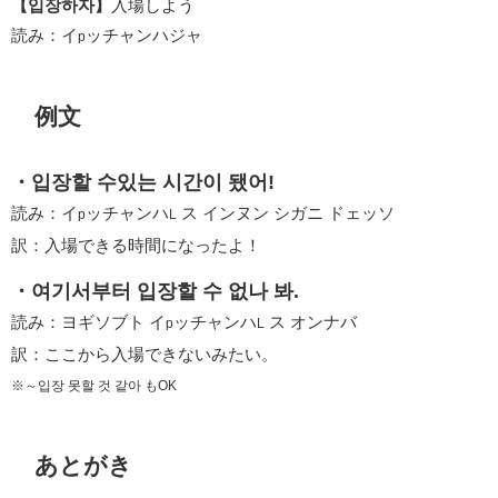
【입장하자】
入場しよう
読み：イ
ッチャンハジャ
p
例文
・입장할 수있는 시간이 됐어!
読み：イ
ッチャンハ
ス インヌン シガニ ドェッソ
p
L
訳：入場できる時間になったよ！
・여기서부터 입장할 수 없나 봐.
読み：ヨギソブト イ
ッチャンハ
ス オンナバ
p
L
訳：ここから入場できないみたい。
※～입장 못할 것 같아 もOK
あとがき