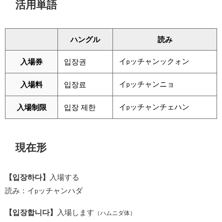
活用単語
ハングル
読み
イ
ッチャンックォン
入場券
입장권
p
イ
ッチャンニョ
入場料
입장료
p
イ
ッチャンチェハン
入場制限
입장 제한
p
現在形
【입장하다】
入場する
読み：イ
ッチャンハダ
p
【입장합니다】
入場します
（ハムニダ体）