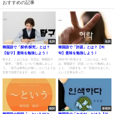
おすすめの記事
名詞
名詞
韓国語で「探求/探究」とは？
韓国語で「許諾」とは？【허
【탐구】意味を勉強しよう！
락】意味を勉強しよう！
皆さま、こんにちは。今日は、韓国語で
2022-07-29 皆さま、こんにちは。今日
「探求」「探究」について勉強しましょ
は、韓国語で「許諾」について勉強しまし
う。「息子は探究心が強い」というような
ょう。「許諾する」や「許諾されました」
文章で活用できます。ぜひ、一読...
という文章を作って...
助詞
形容詞
韓国語の助詞「～という/だと」
韓国語で「ケチだ」とは？【인