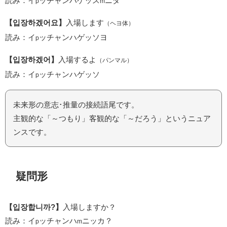
読み：イ
ッチャンハゲッス
ニダ
p
m
【입장하겠어요】
入場します
（ヘヨ体）
読み：イ
ッチャンハゲッソヨ
p
【입장하겠어】
入場するよ
（パンマル）
読み：イ
ッチャンハゲッソ
p
未来形の意志･推量の接続語尾です。
主観的な「～つもり」客観的な「～だろう」というニュア
ンスです。
疑問形
【입장합니까?】
入場しますか？
読み：イ
ッチャンハ
ニッカ？
p
m