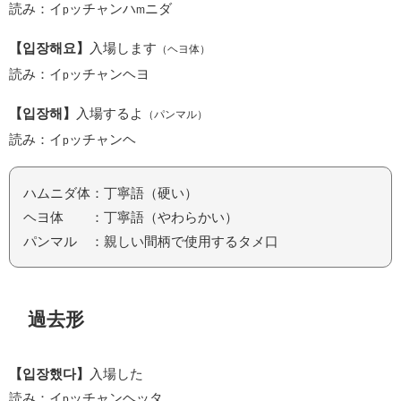
読み：イ
ッチャンハ
ニダ
p
m
【입장해요】
入場します
（ヘヨ体）
読み：イ
ッチャンヘヨ
p
【입장해】
入場するよ
（パンマル）
読み：イ
ッチャンヘ
p
ハムニダ体：丁寧語（硬い）
ヘヨ体 ：丁寧語（やわらかい）
パンマル ：親しい間柄で使用するタメ口
過去形
【입장했다】
入場した
読み：イ
ッチャンヘッタ
p