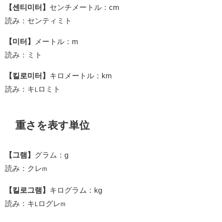
【센티미터】
センチメートル：cm
読み：センティミト
【미터】
メートル：m
読み：ミト
【킬로미터】
キロメートル：km
読み：キ
ロミト
L
重さを表す単位
【그램】
グラム：g
読み：クレ
m
【킬로그램】
キログラム：kg
読み：キ
ログレ
L
m