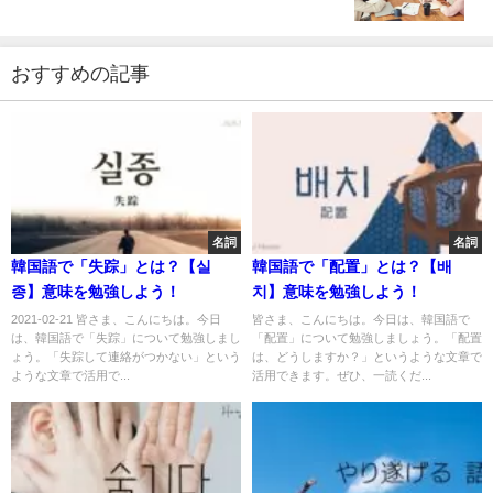
おすすめの記事
名詞
名詞
韓国語で「失踪」とは？【실
韓国語で「配置」とは？【배
종】意味を勉強しよう！
치】意味を勉強しよう！
2021-02-21 皆さま、こんにちは。今日
皆さま、こんにちは。今日は、韓国語で
は、韓国語で「失踪」について勉強しまし
「配置」について勉強しましょう。「配置
ょう。「失踪して連絡がつかない」という
は、どうしますか？」というような文章で
ような文章で活用で...
活用できます。ぜひ、一読くだ...