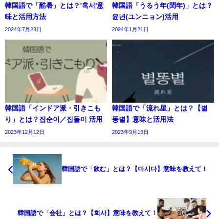
韓国語で「酷暑」とは？'혹서'意
韓国語「うるう年(閏年)」とは？
味と活用方法
윤년(ユンニョン)活用
2024年7月23日
2024年1月21日
韓国語「インドア派・引きこも
韓国語で「流れ星」とは？【별
り」とは？집순이／집돌이 活用
똥별】意味と活用法
2023年12月12日
2023年9月15日
韓国語で「飲む」とは？【마시다】意味を教えて！
韓国語で「会社」とは？【회사】意味を教えて！