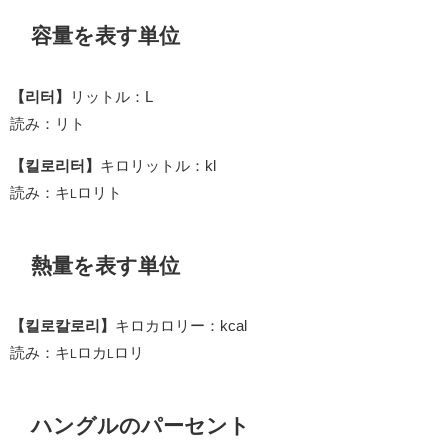
容量を表す単位
【리터】
リットル：L
読み：リト
【킬로리터】
キロリットル：kl
読み：キ
ロリト
L
熱量を表す単位
【킬로칼로리】
キロカロリー：kcal
読み：キ
ロカ
ロリ
L
L
ハングルのパーセント