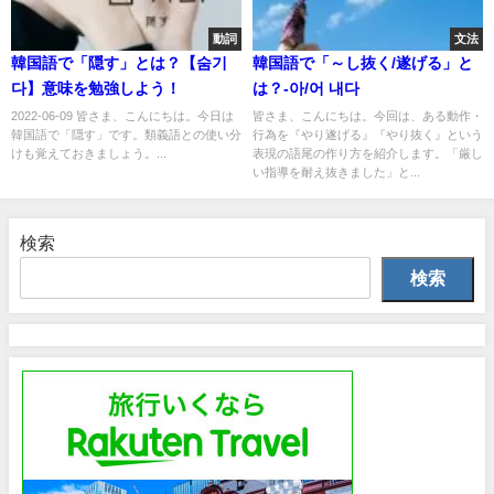
動詞
文法
韓国語で「隠す」とは？【숨기
韓国語で「～し抜く/遂げる」と
다】意味を勉強しよう！
は？-아/어 내다
2022-06-09 皆さま、こんにちは。今日は
皆さま、こんにちは。今回は、ある動作・
韓国語で「隠す」です。類義語との使い分
行為を『やり遂げる』『やり抜く』という
けも覚えておきましょう。...
表現の語尾の作り方を紹介します。「厳し
い指導を耐え抜きました」と...
検索
検索