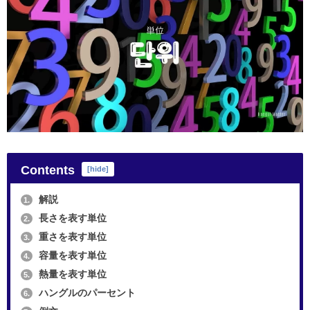
Contents
[
hide
]
解説
1.
長さを表す単位
2.
重さを表す単位
3.
容量を表す単位
4.
熱量を表す単位
5.
ハングルのパーセント
6.