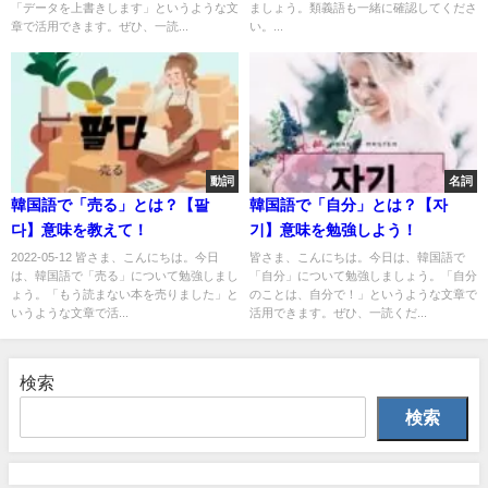
「データを上書きします」というような文
ましょう。類義語も一緒に確認してくださ
章で活用できます。ぜひ、一読...
い。...
動詞
名詞
韓国語で「売る」とは？【팔
韓国語で「自分」とは？【자
다】意味を教えて！
기】意味を勉強しよう！
2022-05-12 皆さま、こんにちは。今日
皆さま、こんにちは。今日は、韓国語で
は、韓国語で「売る」について勉強しまし
「自分」について勉強しましょう。「自分
ょう。「もう読まない本を売りました」と
のことは、自分で！」というような文章で
いうような文章で活...
活用できます。ぜひ、一読くだ...
検索
検索