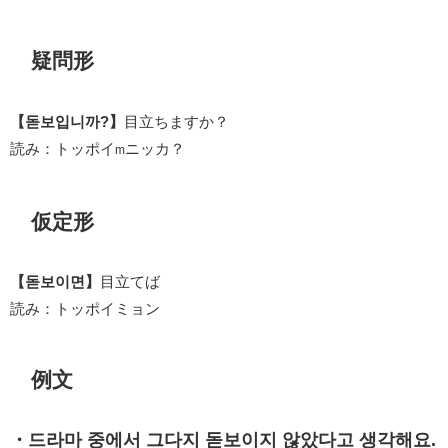
疑問形
【돋보입니까?】
目立ちますか？
読み：トッポイ
ニッカ？
m
仮定形
【돋보이면】
目立てば
読み：トッポイミョン
例文
・드라마 중에서 그다지 돋보이지 않았다고 생각해요.