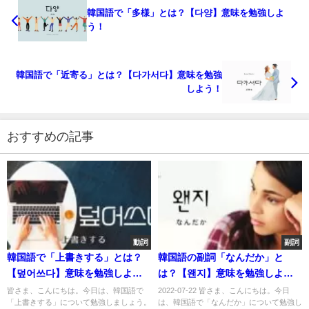
韓国語で「多様」とは？【다양】意味を勉強しよ
う！
韓国語で「近寄る」とは？【다가서다】意味を勉強
しよう！
おすすめの記事
動詞
副詞
韓国語で「上書きする」とは？
韓国語の副詞「なんだか」と
【덮어쓰다】意味を勉強しよ
は？【왠지】意味を勉強しよ
う！
う！
皆さま、こんにちは。今日は、韓国語で
2022-07-22 皆さま、こんにちは。今日
「上書きする」について勉強しましょう。
は、韓国語で「なんだか」について勉強し