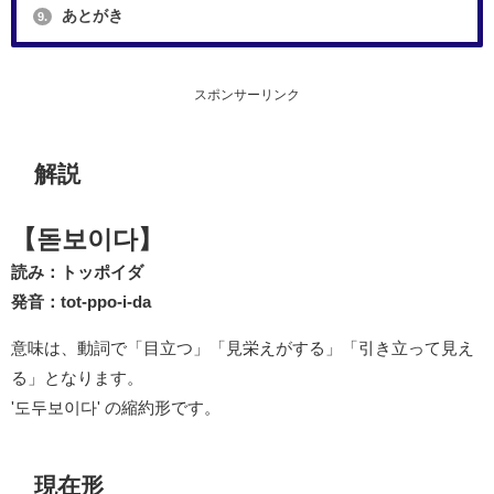
あとがき
9.
スポンサーリンク
解説
【돋보이다】
読み：トッポイダ
発音：tot-ppo-i-da
意味は、動詞で「目立つ」「見栄えがする」「引き立って見え
る」となります。
'도두보이다' の縮約形です。
現在形