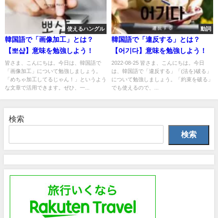
使えるハングル
動詞
韓国語で「画像加工」とは？
韓国語で「違反する」とは？
【뽀샵】意味を勉強しよう！
【어기다】意味を勉強しよう！
皆さま、こんにちは。今日は、韓国語で
2022-08-25 皆さま、こんにちは。今日
「画像加工」について勉強しましょう。
は、韓国語で「違反する」「(法を)破る」
「めちゃ加工してるじゃん！」というよう
について勉強しましょう。「約束を破る」
な文章で活用できます。ぜひ、一...
でも使えるので、...
検索
検索