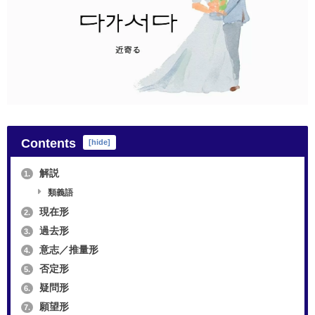
Contents
[
hide
]
解説
1.
類義語
現在形
2.
過去形
3.
意志／推量形
4.
否定形
5.
疑問形
6.
願望形
7.