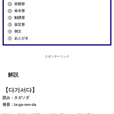
依頼形
8.
命令形
9.
勧誘形
10.
仮定形
11.
例文
12.
あとがき
13.
スポンサーリンク
解説
【다가서다】
読み：タガソダ
発音：ta-ga-seo-da