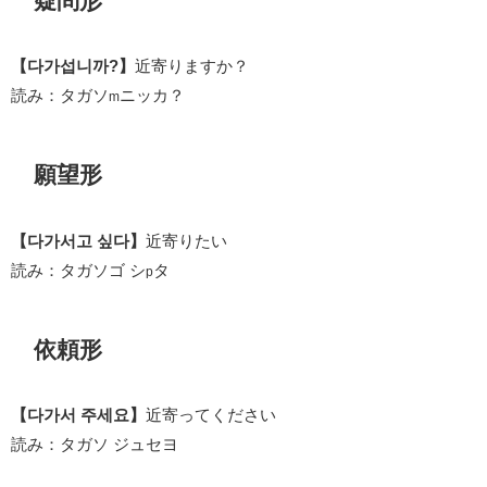
疑問形
【다가섭니까?】
近寄りますか？
読み：タガソ
ニッカ？
m
願望形
【다가서고 싶다】
近寄りたい
読み：タガソゴ シ
タ
p
依頼形
【다가서 주세요】
近寄ってください
読み：タガソ ジュセヨ