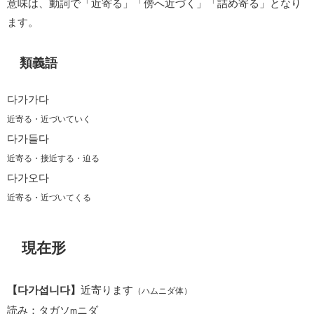
意味は、動詞で「近寄る」「傍へ近づく」「詰め寄る」となり
ます。
類義語
다가가다
近寄る・近づいていく
다가들다
近寄る・接近する・迫る
다가오다
近寄る・近づいてくる
現在形
【다가섭니다】
近寄ります
（ハムニダ体）
読み：タガソ
ニダ
m