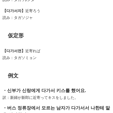
p
【다가서자】
近寄ろう
読み：タガソジャ
仮定形
【다가서면】
近寄れば
読み：タガソミョン
例文
・신부가 신랑에게 다가서 키스를 했어요.
訳：新婦が新郎に近寄ってキスをしました。
・버스 정류장에서 모르는 남자가 다가서서 나한테 말