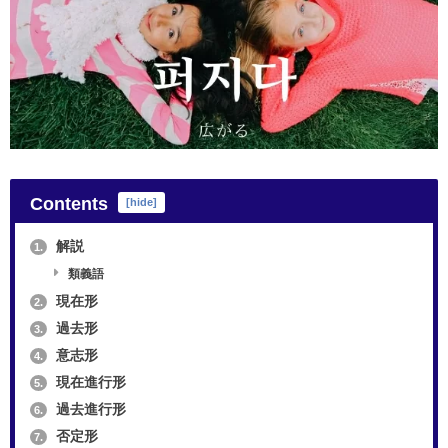
Contents
[
hide
]
解説
1.
類義語
現在形
2.
過去形
3.
意志形
4.
現在進行形
5.
過去進行形
6.
否定形
7.