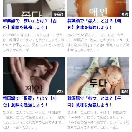
形容詞
名詞
韓国語で「狭い」とは？【좁
韓国語で「恋人」とは？【애
다】意味を勉強しよう！
인】意味を勉強しよう！
2022-05-20 皆さま、こんにちは～。今日
2022-06-12 皆さま、こんにちは。今日
は、韓国語で「狭い」を学びましょう。狭
は、韓国語で「恋人」を学びましょう。友
いのが苦手な人は、覚えておくといいかも
達に恋人の話をするときに覚えておくと便
しれませんね！ぜ...
利かもしれません。...
名詞
動詞
韓国語で「提案」とは？【제
韓国語で「持つ」とは？【두
안】意味を勉強しよう！
다】意味を勉強しよう！
皆さま、こんにちは。今日は、韓国語で
皆さま、こんにちは。今日は、韓国語で
「提案」について勉強しましょう。「提案
「〜を持つ」について勉強しましょう。
した」というような文章で活用できます。
「小学生の娘を持つ親です」というような
ぜひ、一読ください。...
文章で活用できます。ぜひ、一読...