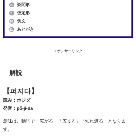
疑問形
8.
仮定形
9.
例文
10.
あとがき
11.
スポンサーリンク
解説
【퍼지다】
読み：ポジダ
発音：pŏ-ji-da
意味は、動詞で「広がる」「広まる」「知れ渡る」となりま
す。