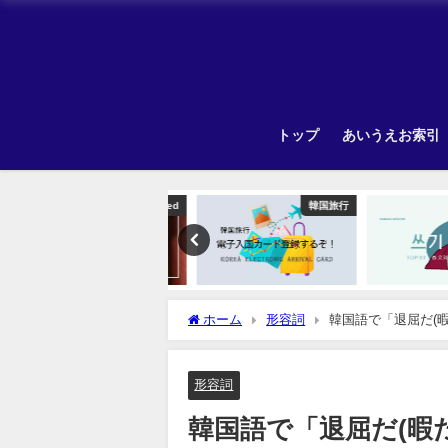
トップ
あいうえお索引
Uncategorized
韓国旅行
ホーム
形容詞
韓国語で「退屈だ(
形容詞
韓国語で「退屈だ(暇