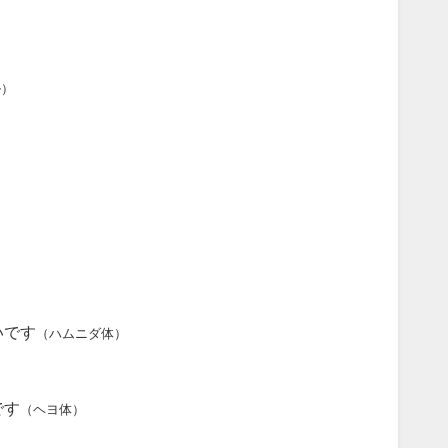
）
ル）
いです
（ハムニダ体）
です
（ヘヨ体）