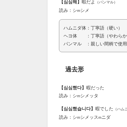
【심심해】
暇だよ
（パンマル）
読み：シ
シメ
m
ハムニダ体：丁寧語（硬い）
ヘヨ体 ：丁寧語（やわらか
パンマル ：親しい間柄で使用
過去形
【심심했다】
暇だった
読み：シ
シメッタ
m
【심심했습니다】
暇でした
（ハム
読み：シ
シメッス
ニダ
m
m