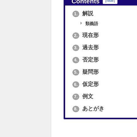
Contents
[
hide
]
解説
1.
類義語
現在形
2.
過去形
3.
否定形
4.
疑問形
5.
仮定形
6.
例文
7.
あとがき
8.