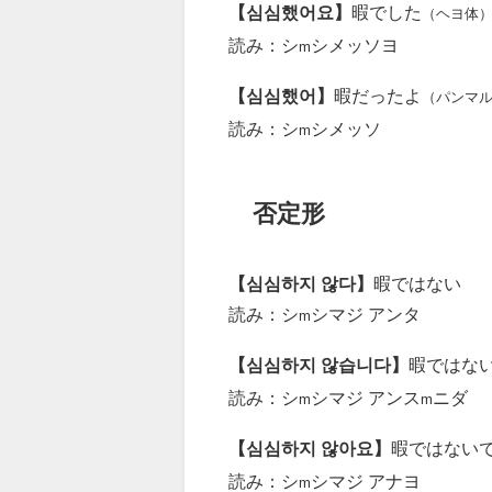
【심심했어요】
暇でした
（ヘヨ体
読み：シ
シメッソヨ
m
【심심했어】
暇だったよ
（パンマ
読み：シ
シメッソ
m
否定形
【심심하지 않다】
暇ではない
読み：シ
シマジ アンタ
m
【심심하지 않습니다】
暇ではな
読み：シ
シマジ アンス
ニダ
m
m
【심심하지 않아요】
暇ではない
読み：シ
シマジ アナヨ
m