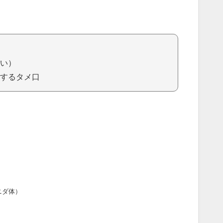
い）
するタメ口
ニダ体）