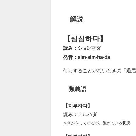
解説
【심심하다】
読み：シ
シマダ
m
発音：sim-sim-ha-da
何もすることがないときの「退屈
類義語
【지루하다】
読み：チルハダ
※何かをしているが、飽きている状態