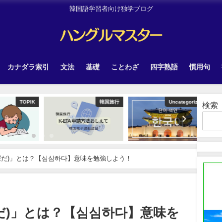
韓国語学習者向け独学ブログ
カナダラ索引
文法
基礎
ことわざ
四字熟語
慣用句
TOPIK
韓国旅行
Uncategorized
検索
暇だ)」とは？【심심하다】意味を勉強しよう！
だ)」とは？【심심하다】意味を