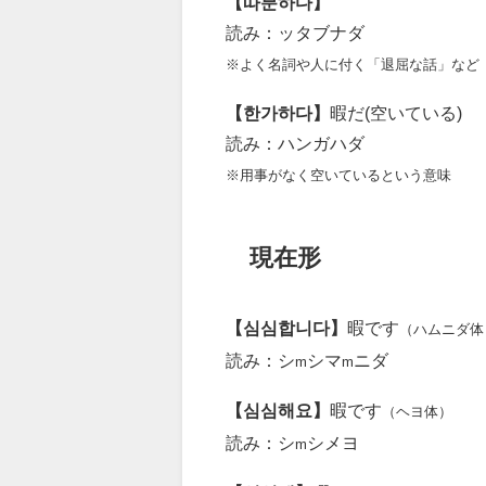
【따분하다】
読み：ッタブナダ
※よく名詞や人に付く「退屈な話」など
【한가하다】
暇だ(空いている)
読み：ハンガハダ
※用事がなく空いているという意味
現在形
【심심합니다】
暇です
（ハムニダ体
読み：シ
シマ
ニダ
m
m
【심심해요】
暇です
（ヘヨ体）
読み：シ
シメヨ
m