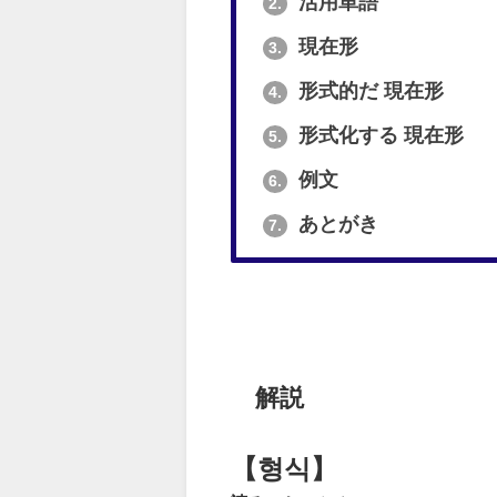
活用単語
2.
現在形
3.
形式的だ 現在形
4.
形式化する 現在形
5.
例文
6.
あとがき
7.
解説
【형식】