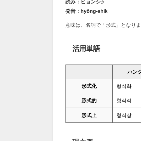
読み：ヒョンシ
ク
発音：hyŏng-shik
意味は、名詞で「形式」となりま
活用単語
ハン
形式化
형식화
形式的
형식적
形式上
형식상