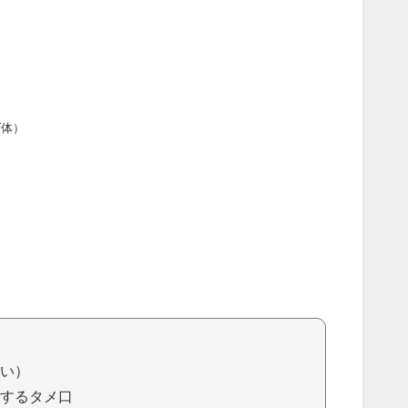
ダ体）
）
い）
するタメ口