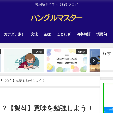
韓国語学習者向け独学ブログ
カナダラ索引
文法
基礎
ことわざ
四字熟語
慣用句
TOPIK
Other
Uncategorized
検索
？【형식】意味を勉強しよう！
は？【형식】意味を勉強しよう！