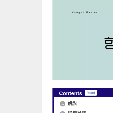
Contents
[
hide
]
解説
1.