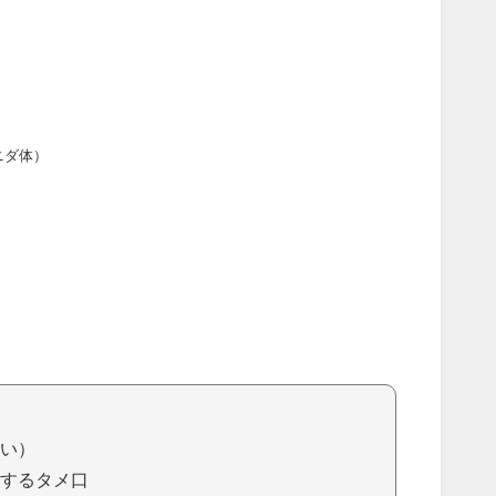
ニダ体）
）
い）
するタメ口