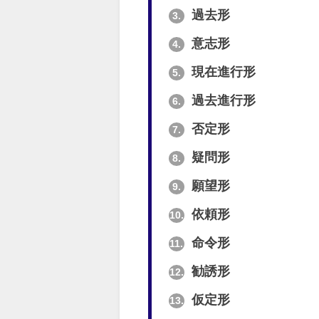
過去形
3.
意志形
4.
現在進行形
5.
過去進行形
6.
否定形
7.
疑問形
8.
願望形
9.
依頼形
10.
命令形
11.
勧誘形
12.
仮定形
13.