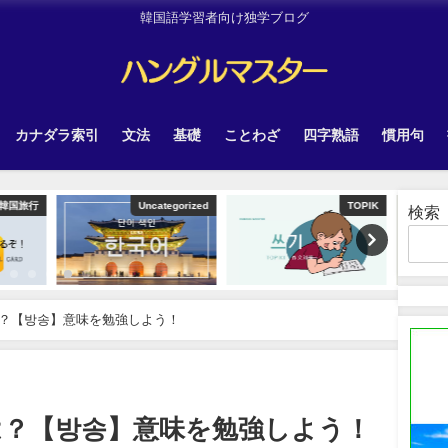
韓国語学習者向け独学ブログ
カナダラ索引
文法
基礎
ことわざ
四字熟語
慣用句
tegorized
TOPIK
韓国旅行
検索
？【방송】意味を勉強しよう！
は？【방송】意味を勉強しよう！