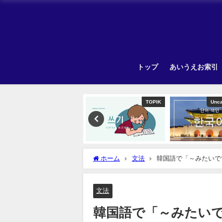
トップ
あいうえお索引
韓国旅行
TOPIK
Uncategorized
ホーム
文法
韓国語で「～みたいです」
文法
韓国語で「～みたいです