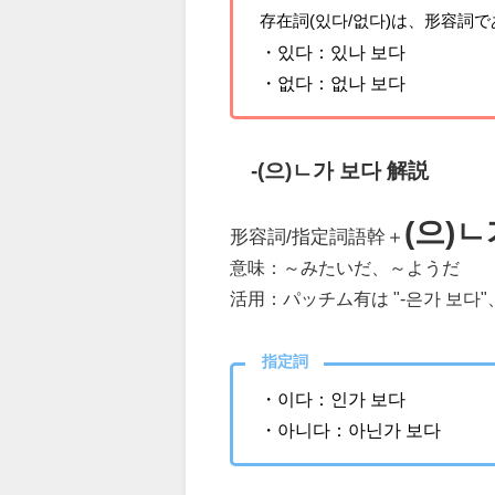
存在詞(있다/없다)は、形容詞
・있다：있나 보다
・없다：없나 보다
-(으)ㄴ가 보다 解説
(으)
形容詞/指定詞語幹＋
意味：～みたいだ、～ようだ
活用：パッチム有は "-은가 보다"
指定詞
・이다：인가 보다
・아니다：아닌가 보다