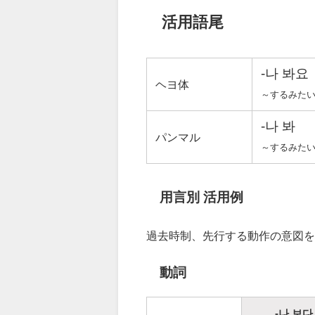
活用語尾
-나 봐요
ヘヨ体
～するみた
-나 봐
パンマル
～するみた
用言別 活用例
過去時制、先行する動作の意図を表す 
動詞
-나 보다