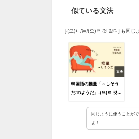
似ている文法
[-(으)ㄴ/는/(으)ㄹ 것 같다]
文法
韓国語の推量「～しそう
だ/のようだ」-(으)ㄹ 것
같다
同じように使うことが
よ！