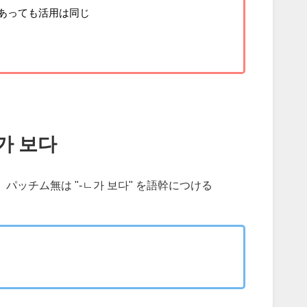
であっても活用は同じ
ㄴ가 보다
、パッチム無は "-ㄴ가 보다" を語幹につける