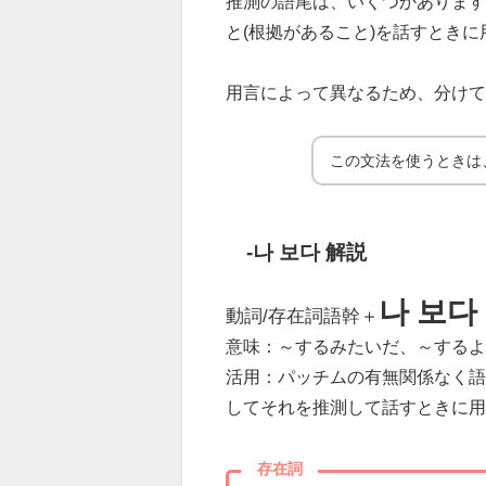
推測の語尾は、いくつかあります
と(根拠があること)を話すとき
用言によって異なるため、分けて
この文法を使うときは
-나 보다 解説
나 보다
動詞/存在詞語幹＋
意味：～するみたいだ、～するよ
活用：パッチムの有無関係なく語
してそれを推測して話すときに用
存在詞