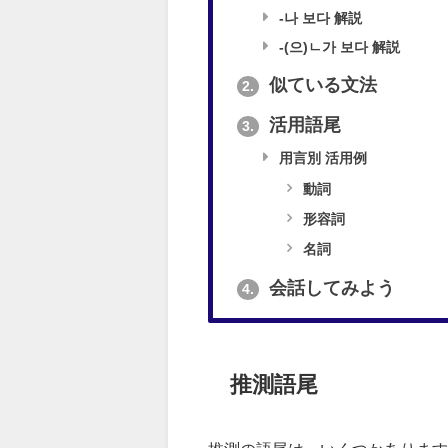
-나 보다 解説
-(으)ㄴ가 보다 解説
似ている文法
2.
活用語尾
3.
用言別 活用例
動詞
形容詞
名詞
会話してみよう
4.
推測語尾