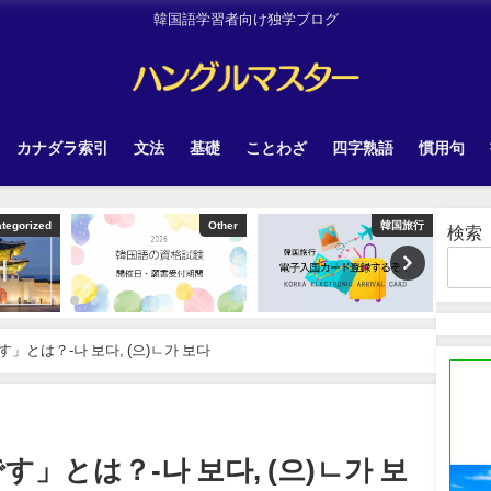
韓国語学習者向け独学ブログ
カナダラ索引
文法
基礎
ことわざ
四字熟語
慣用句
Other
韓国旅行
Uncategori
検索
とは？-나 보다, (으)ㄴ가 보다
」とは？-나 보다, (으)ㄴ가 보