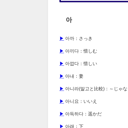
아
▶
아까：さっき
▶
아끼다：惜しむ
▶
아깝다：惜しい
▶
아내：妻
▶
아니라(말고と比較)：～じゃ
▶
아니요：いいえ
▶
아득하다：遥かだ
▶
아래：下