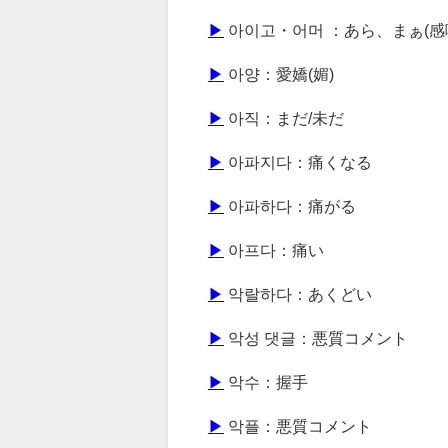
▶
아이고・어머 ：あら、まぁ(感
▶
아양：愛嬌(媚)
▶
아직：まだ/未だ
▶
아파지다：痛くなる
▶
아파하다：痛がる
▶
아프다：痛い
▶
악랄하다：あくどい
▶
악성 댓글：悪質コメント
▶
악수：握手
▶
악플：悪質コメント