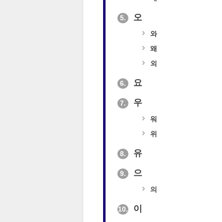
오
5.
와
왜
외
요
6.
우
7.
워
위
유
8.
으
9.
의
이
10.