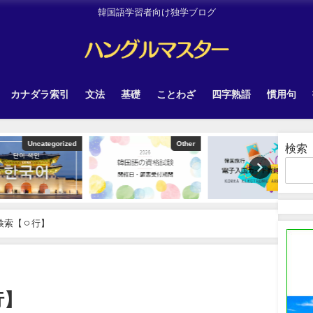
韓国語学習者向け独学ブログ
カナダラ索引
文法
基礎
ことわざ
四字熟語
慣用句
tegorized
Other
韓国旅行
検索
検索【ㅇ行】
行】