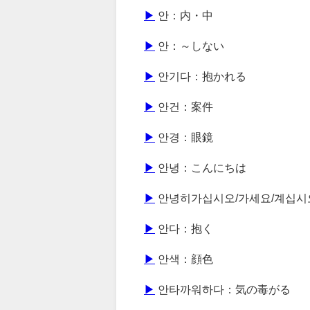
▶
안：内・中
▶
안：～しない
▶
안기다：抱かれる
▶
안건：案件
▶
안경：眼鏡
▶
안녕：こんにちは
▶
안녕히가십시오/가세요/계십시
▶
안다：抱く
▶
안색：顔色
▶
안타까워하다：気の毒がる