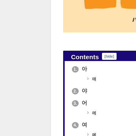
Contents
[
hide
]
아
1.
애
야
2.
어
3.
에
여
4.
예