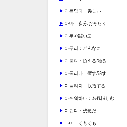
▶
아름답다：美しい
▶
아마：多分/おそらく
▶
아무-(名詞)도
▶
아무리：どんなに
▶
아물다：癒える/治る
▶
아물리다：癒す/治す
▶
아물리다：収拾する
▶
아쉬워하다：名残惜しむ
▶
아쉽다：残念だ
▶
아예：そもそも