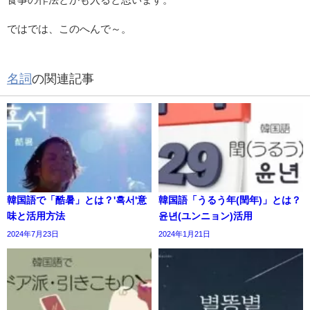
ではでは、このへんで～。
名詞
の関連記事
韓国語で「酷暑」とは？'혹서'意
韓国語「うるう年(閏年)」とは？
味と活用方法
윤년(ユンニョン)活用
2024年7月23日
2024年1月21日