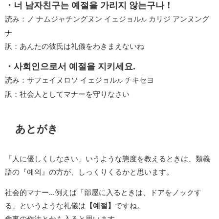
・너 남자친구는 예절을 가리지 않는구나！
読み：ノ ナムジャチングヌン イェジョル
カリジ アンヌング
ル
ナ
訳：あんたの彼氏は礼儀をわきまえないね
・사회인으로서 예절을 지키세요.
読み：サフェイヌロソ イェジョル
チキセヨ
ル
訳：社会人としてマナーを守りなさい
あとがき
「人に優しくしなさい」いうような態度を教えるときは、類義
語の『예의』の方が、しっくりくるかと思います。
社会的マナー...例えば「部屋に入るときは、ドアをノックす
る」というような礼儀は
【예절】
ですね。
食事の作法とかも入ると思います。