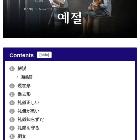
Contents
[
hide
]
解説
1.
類義語
現在形
2.
過去形
3.
礼儀正しい
4.
礼儀が悪い
5.
礼儀知らずだ
6.
礼節を守る
7.
例文
8.