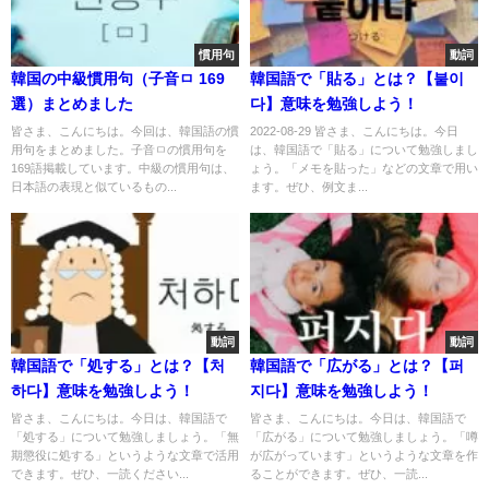
慣用句
動詞
韓国の中級慣用句（子音ㅁ 169
韓国語で「貼る」とは？【붙이
選）まとめました
다】意味を勉強しよう！
皆さま、こんにちは。今回は、韓国語の慣
2022-08-29 皆さま、こんにちは。今日
用句をまとめました。子音ㅁの慣用句を
は、韓国語で「貼る」について勉強しまし
169語掲載しています。中級の慣用句は、
ょう。「メモを貼った」などの文章で用い
日本語の表現と似ているもの...
ます。ぜひ、例文ま...
動詞
動詞
韓国語で「処する」とは？【처
韓国語で「広がる」とは？【퍼
하다】意味を勉強しよう！
지다】意味を勉強しよう！
皆さま、こんにちは。今日は、韓国語で
皆さま、こんにちは。今日は、韓国語で
「処する」について勉強しましょう。「無
「広がる」について勉強しましょう。「噂
期懲役に処する」というような文章で活用
が広がっています」というような文章を作
できます。ぜひ、一読ください...
ることができます。ぜひ、一読...