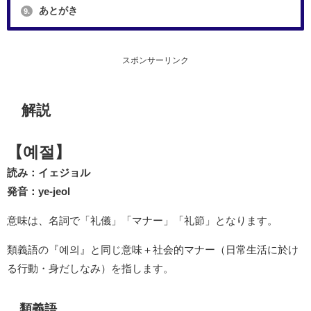
あとがき
9.
スポンサーリンク
解説
【예절】
読み：イェジョル
発音：ye-jeol
意味は、名詞で「礼儀」「マナー」「礼節」となります。
類義語の『예의』と同じ意味＋社会的マナー（日常生活に於け
る行動・身だしなみ）を指します。
類義語