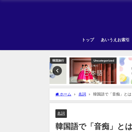
トップ
あいうえお索引
韓国旅行
Uncategorized
ホーム
名詞
韓国語で「音痴」とは
名詞
韓国語で「音痴」と