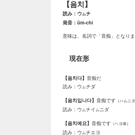
【음치】
読み：ウ
チ
ム
発音：ŭm-chi
意味は、名詞で「音痴」となりま
現在形
【음치다】
音痴だ
読み：ウ
チダ
ム
【음치입니다】
音痴です
（ハムニ
読み：ウ
チイ
ニダ
ム
ム
【음치예요】
音痴です
（ヘヨ体）
読み：ウ
チエヨ
ム