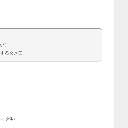
い）
するタメ口
ムニダ体）