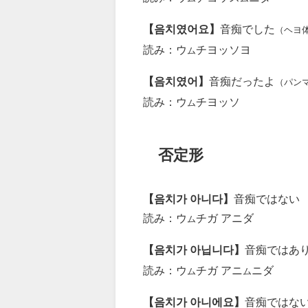
【음치였어요】
音痴でした
（ヘヨ
読み：ウ
チヨッソヨ
ム
【음치였어】
音痴だったよ
（パン
読み：ウ
チヨッソ
ム
否定形
【음치가 아니다】
音痴ではない
読み：ウ
チガ アニダ
ム
【음치가 아닙니다】
音痴ではあ
読み：ウ
チガ アニ
ニダ
ム
ム
【음치가 아니에요】
音痴ではな