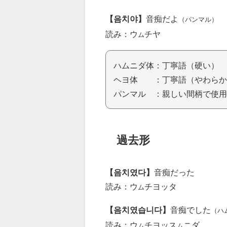
【음치야】
音痴だよ
（パンマル）
読み：ウ
チヤ
ム
ハムニダ体：丁寧語（硬い）
ヘヨ体 ：丁寧語（やわらか
パンマル ：親しい間柄で使用
過去形
【음치였다】
音痴だった
読み：ウ
チヨッタ
ム
【음치였습니다】
音痴でした
（ハ
読み：ウ
チヨッス
ニダ
ム
ム