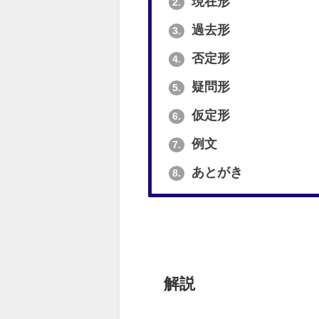
現在形
2.
過去形
3.
否定形
4.
疑問形
5.
仮定形
6.
例文
7.
あとがき
8.
解説