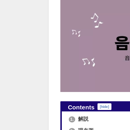
Contents
[
hide
]
解説
1.