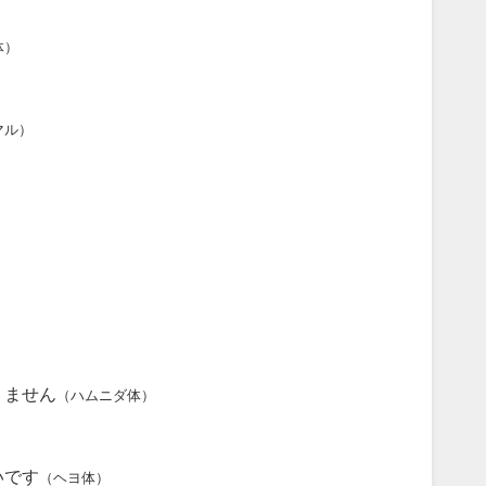
体）
マル）
りません
（ハムニダ体）
いです
（ヘヨ体）