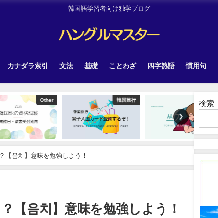
韓国語学習者向け独学ブログ
カナダラ索引
文法
基礎
ことわざ
四字熟語
慣用句
Other
韓国旅行
TOPIK
検索
？【음치】意味を勉強しよう！
は？【음치】意味を勉強しよう！