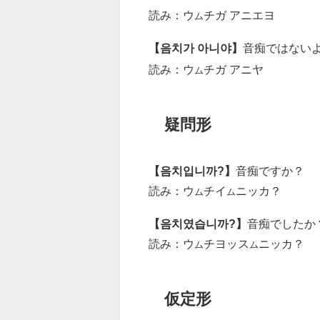
読み：ウ
チガ アニエヨ
ム
【음치가 아니야】
音痴ではない
読み：ウ
チガ アニヤ
ム
疑問形
【음치입니까?】
音痴ですか？
読み：ウ
チイ
ニッカ？
ム
ム
【음치였습니까?】
音痴でしたか
読み：ウ
チヨッス
ニッカ？
ム
ム
仮定形