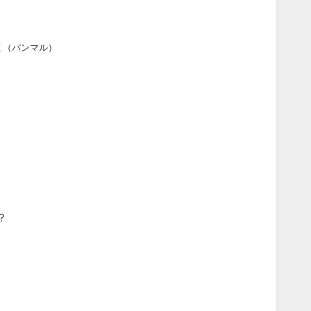
よ
（パンマル）
？