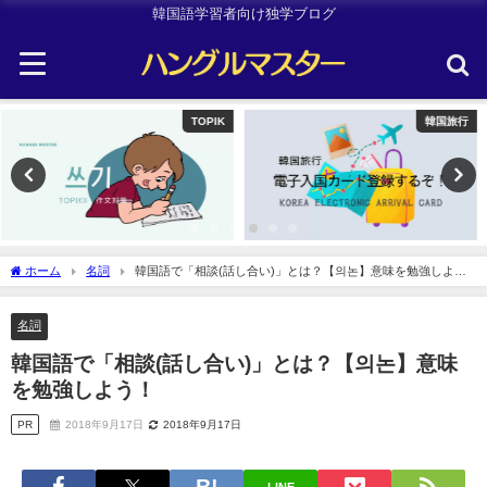
韓国語学習者向け独学ブログ
韓国旅行
Uncategorized
ホーム
名詞
韓国語で「相談(話し合い)」とは？【의논】意味を勉強しよ
う！
名詞
韓国語で「相談(話し合い)」とは？【의논】意味
を勉強しよう！
PR
2018年9月17日
2018年9月17日