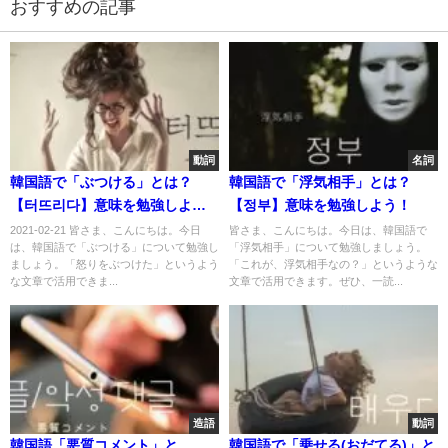
おすすめの記事
動詞
名詞
韓国語で「ぶつける」とは？
韓国語で「浮気相手」とは？
【터뜨리다】意味を勉強しよ
【정부】意味を勉強しよう！
う！
2021-02-21 皆さま、こんにちは。今日
皆さま、こんにちは。今日は、韓国語で
は、韓国語で「ぶつける」について勉強し
「浮気相手」について勉強しましょう。
ましょう。「怒りをぶつけた」というよう
「これが、浮気相手なの？」というような
な文章で活用できま...
文章で活用できます。ぜひ、一読...
造語
動詞
韓国語「悪質コメント」と
韓国語で「乗せる(おだてる)」と