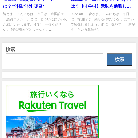
は？"악플/악성 댓글"
は？【태우다】意味を勉強しよ
う！
皆さま、こんにちは。今日は、韓国語で
2022-08-11 皆さま、こんにちは。今日
「悪質コメント」とは、どういえばいいの
は、韓国語で「乗せる(おだてる)」につい
か紹介いたします。 ぜひ、一読くださ
て勉強しましょう。他に「燃やす」「焦が
い。 解説 韓国だけじゃなく、...
す」という意味が...
検索
検索