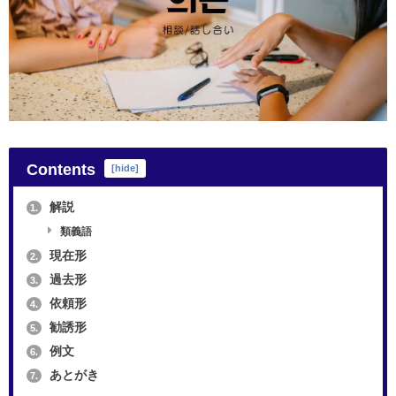
Contents
[
hide
]
解説
1.
類義語
現在形
2.
過去形
3.
依頼形
4.
勧誘形
5.
例文
6.
あとがき
7.