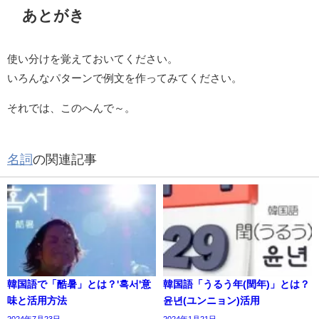
あとがき
使い分けを覚えておいてください。
いろんなパターンで例文を作ってみてください。
それでは、このへんで～。
名詞
の関連記事
韓国語で「酷暑」とは？'혹서'意
韓国語「うるう年(閏年)」とは？
味と活用方法
윤년(ユンニョン)活用
2024年7月23日
2024年1月21日