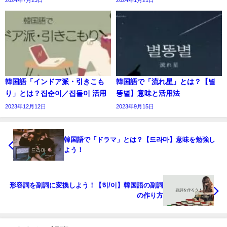
韓国語「インドア派・引きこも
韓国語で「流れ星」とは？【별
り」とは？집순이／집돌이 活用
똥별】意味と活用法
2023年12月12日
2023年9月15日
韓国語で「ドラマ」とは？【드라마】意味を勉強し
よう！
形容詞を副詞に変換しよう！【히/이】韓国語の副詞
の作り方