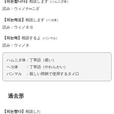
【의논합니다】
相談します
（ハムニダ体）
読み：ウィノナ
ニダ
m
【의논해요】
相談します
（ヘヨ体）
読み：ウィノネヨ
【의논해】
相談するよ
（パンマル）
読み：ウィノネ
ハムニダ体：丁寧語（硬い）
ヘヨ体 ：丁寧語（やわらかい）
パンマル ：親しい間柄で使用するタメ口
過去形
【의논했다】
相談した