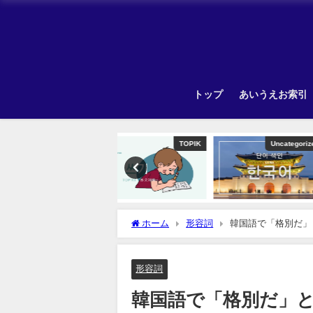
トップ
あいうえお索引
TOPIK
Uncategorized
ホーム
形容詞
韓国語で「格別だ」
形容詞
韓国語で「格別だ」