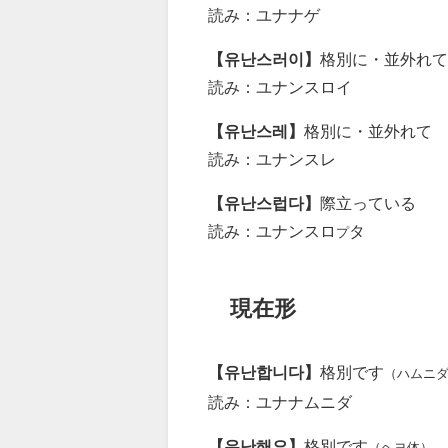
読み：ユナナゲ
【유난스러이】
格別に・並外れて
読み：ユナンスロイ
【유난스레】
格別に・並外れて
読み：ユナンスレ
【유난스럽다】
際立っている
読み：ユナンスロ
タ
プ
現在形
【유난합니다】
格別です
（ハムニ
読み：ユナナムニダ
【유난해요】
格別です
（ヘヨ体）