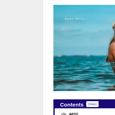
Contents
[
hide
]