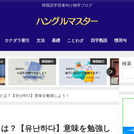
韓国語学習者向け独学ブログ
カナダラ索引
文法
基礎
ことわざ
四字熟語
慣用句
韓国旅行
韓国旅行
Uncategorized
検索
とは？【유난하다】意味を勉強しよう！
とは？【유난하다】意味を勉強し