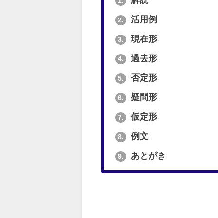
解説
1.
活用例
2.
現在形
3.
過去形
4.
否定形
5.
疑問形
6.
仮定形
7.
例文
8.
あとがき
9.