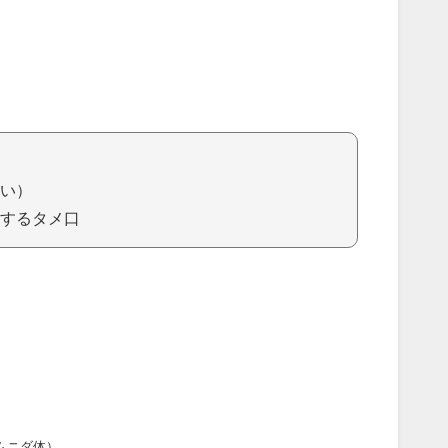
い）
するタメ口
ムニダ体）