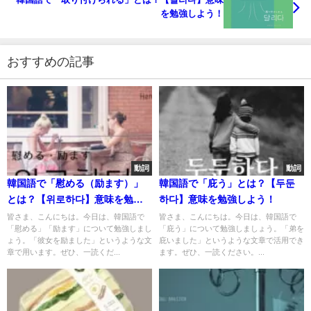
を勉強しよう！
おすすめの記事
動詞
動詞
韓国語で「慰める（励ます）」
韓国語で「庇う」とは？【두둔
とは？【위로하다】意味を勉強
하다】意味を勉強しよう！
しよう！
皆さま、こんにちは。今日は、韓国語で
皆さま、こんにちは。今日は、韓国語で
「慰める」「励ます」について勉強しまし
「庇う」について勉強しましょう。「弟を
ょう。「彼女を励ました」というような文
庇いました」というような文章で活用でき
章で用います。ぜひ、一読くだ...
ます。ぜひ、一読ください。...