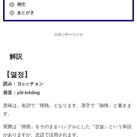
例文
9.
あとがき
10.
スポンサーリンク
解説
【열정】
読み：ヨ
ッチョン
ル
発音：yŏl-tchŏng
意味は、名詞で「情熱」となります。漢字で「熱情」と書きま
す。
実際は「情熱」をそのままハングルにした『정열』という単語
がありますが、文語で活用されます。