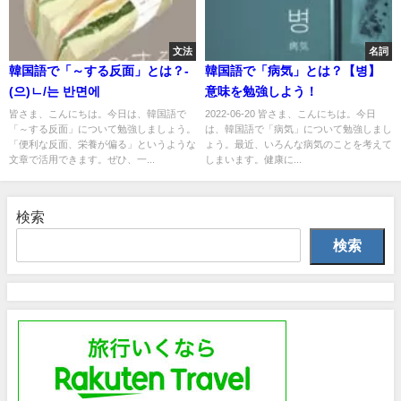
文法
名詞
韓国語で「～する反面」とは？-
韓国語で「病気」とは？【병】
(으)ㄴ/는 반면에
意味を勉強しよう！
皆さま、こんにちは。今日は、韓国語で
2022-06-20 皆さま、こんにちは。今日
「～する反面」について勉強しましょう。
は、韓国語で「病気」について勉強しまし
「便利な反面、栄養が偏る」というような
ょう。最近、いろんな病気のことを考えて
文章で活用できます。ぜひ、一...
しまいます。健康に...
検索
検索