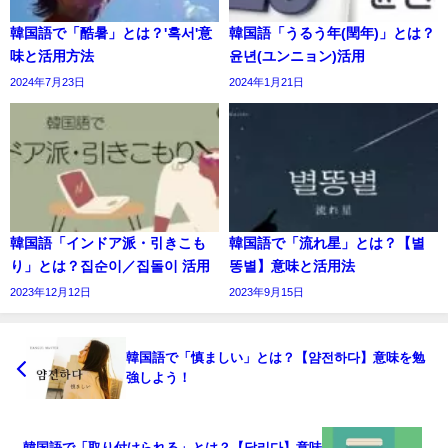
韓国語で「酷暑」とは？'혹서'意
韓国語「うるう年(閏年)」とは？
味と活用方法
윤년(ユンニョン)活用
2024年7月23日
2024年1月21日
韓国語「インドア派・引きこも
韓国語で「流れ星」とは？【별
り」とは？집순이／집돌이 活用
똥별】意味と活用法
2023年12月12日
2023年9月15日
韓国語で「慎ましい」とは？【얌전하다】意味を勉
強しよう！
韓国語で「取り付けられる」とは？【달리다】意味