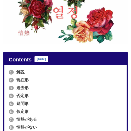
Contents
[
hide
]
解説
1.
現在形
2.
過去形
3.
否定形
4.
疑問形
5.
仮定形
6.
情熱がある
7.
情熱がない
8.