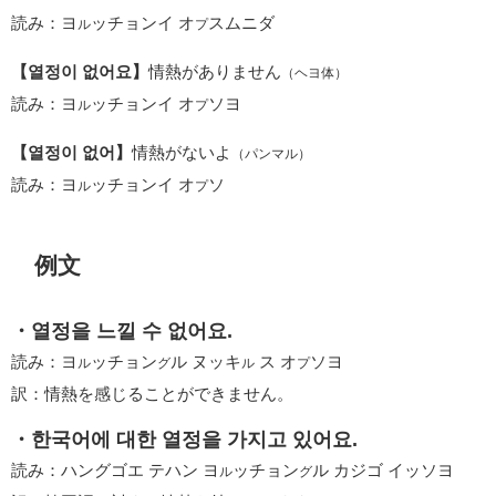
読み：ヨ
ッチョンイ オ
スムニダ
ル
プ
【열정이 없어요】
情熱がありません
（ヘヨ体）
読み：ヨ
ッチョンイ オ
ソヨ
ル
プ
【열정이 없어】
情熱がないよ
（パンマル）
読み：ヨ
ッチョンイ オ
ソ
ル
プ
例文
・열정을 느낄 수 없어요.
読み：ヨ
ッチョン
ル ヌッキ
ス オ
ソヨ
ル
グ
ル
プ
訳：情熱を感じることができません。
・한국어에 대한 열정을 가지고 있어요.
読み：ハングゴエ テハン ヨ
ッチョン
ル カジゴ イッソヨ
ル
グ