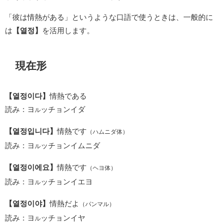
「彼は情熱がある」というような口語で使うときは、一般的に
は
【열정】
を活用します。
現在形
【열정이다】
情熱である
読み：ヨ
ッチョンイダ
ル
【열정입니다】
情熱です
（ハムニダ体）
読み：ヨ
ッチョンイムニダ
ル
【열정이에요】
情熱です
（ヘヨ体）
読み：ヨ
ッチョンイエヨ
ル
【열정이야】
情熱だよ
（パンマル）
読み：ヨ
ッチョンイヤ
ル