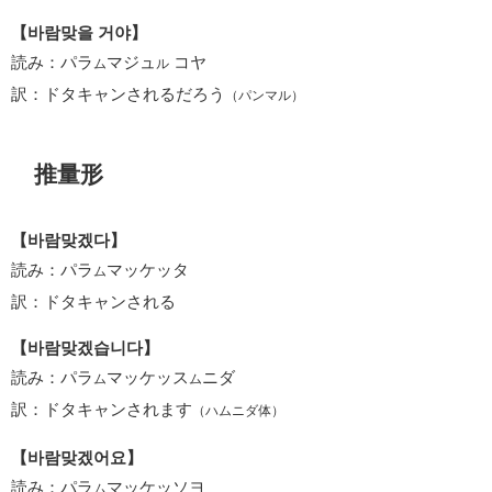
【바람맞을 거야】
読み：パラ
マジュ
コヤ
ム
ル
訳：ドタキャンされるだろう
（パンマル）
推量形
【바람맞겠다】
読み：パラ
マッケッタ
ム
訳：ドタキャンされる
【바람맞겠습니다】
読み：パラ
マッケッス
ニダ
ム
ム
訳：ドタキャンされます
（ハムニダ体）
【바람맞겠어요】
読み：パラ
マッケッソヨ
ム