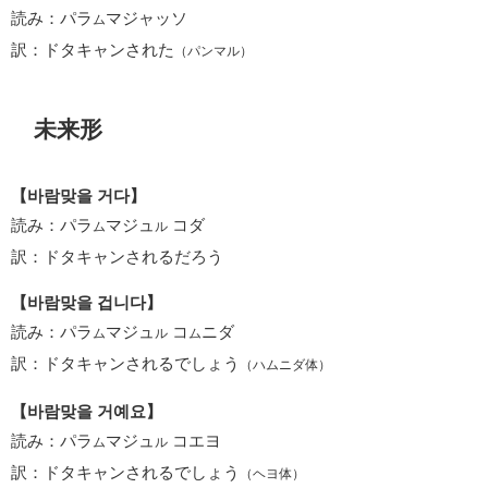
読み：パラ
マジャッソ
ム
訳：ドタキャンされた
（パンマル）
未来形
【바람맞을 거다】
読み：パラ
マジュ
コダ
ム
ル
訳：ドタキャンされるだろう
【바람맞을 겁니다】
読み：パラ
マジュ
コ
ニダ
ム
ル
ム
訳：ドタキャンされるでしょう
（ハムニダ体）
【바람맞을 거예요】
読み：パラ
マジュ
コエヨ
ム
ル
訳：ドタキャンされるでしょう
（ヘヨ体）