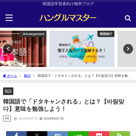
韓国語学習者向け独学ブログ
韓国旅行
TOPIK
ホーム
動詞
韓国語で「ドタキャンされる」とは？【바람맞다】意味を勉強
しよう！
動詞
韓国語で「ドタキャンされる」とは？【바람맞
다】意味を勉強しよう！
PR
2019年9月7日
2019年9月7日