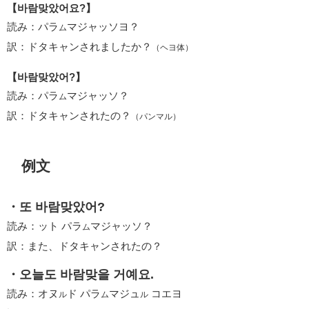
【바람맞았어요?】
読み：パラ
マジャッソヨ？
ム
訳：ドタキャンされましたか？
（ヘヨ体）
【바람맞았어?】
読み：パラ
マジャッソ？
ム
訳：ドタキャンされたの？
（パンマル）
例文
・또 바람맞았어?
読み：ット パラ
マジャッソ？
ム
訳：また、ドタキャンされたの？
・오늘도 바람맞을 거예요.
読み：オヌ
ド パラ
マジュ
コエヨ
ル
ム
ル