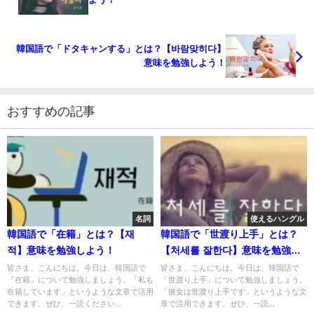
韓国語で「ドタキャンする」とは？【바람맞히다】
意味を勉強しよう！
おすすめの記事
名詞
使えるハングル
韓国語で「在籍」とは？【재
韓国語で「世渡り上手」とは？
적】意味を勉強しよう！
【처세를 잘한다】意味を勉強し
よう！
皆さま、こんにちは。今日は、韓国語で
皆さま、こんにちは。今日は、韓国語で
「在籍」について勉強しましょう。「私も
「世渡り上手」について勉強しましょう。
在籍しています」というような文章で活用
「彼女は世渡り上手です」というような文
できます。ぜひ、一読ください...
章で活用できます。ぜひ、一読...