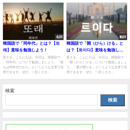
名詞
動詞
韓国語で「同年代」とは？【또
韓国語で「開（ひら）ける」と
래】意味を勉強しよう！
は？【트이다】意味を勉強しよ
う！
皆さま、こんにちは。今日は、韓国語で
皆さま、こんにちは。今日は、韓国語で
「同年代」について勉強しましょう。「彼
「開（ひら）ける」について勉強しましょ
らは同年代だから」というような文章で活
う。「運が開ける」というような文章で活
用できます。ぜひ、一読くださ...
用できます。ぜひ、一読くださ...
検索
検索