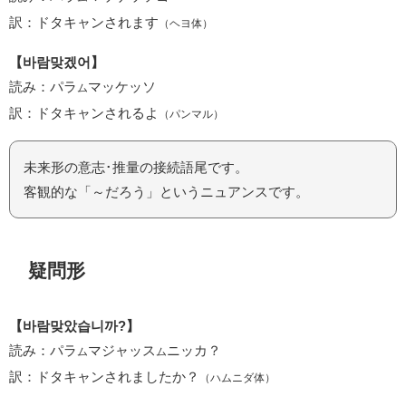
訳：ドタキャンされます
（ヘヨ体）
【바람맞겠어】
読み：パラ
マッケッソ
ム
訳：ドタキャンされるよ
（パンマル）
未来形の意志･推量の接続語尾です。
客観的な「～だろう」というニュアンスです。
疑問形
【바람맞았습니까?】
読み：パラ
マジャッス
ニッカ？
ム
ム
訳：ドタキャンされましたか？
（ハムニダ体）