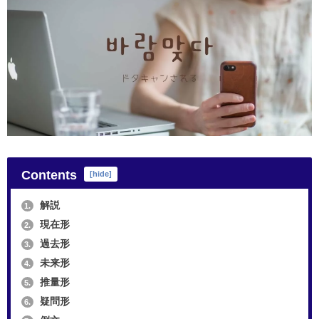
Contents
[
hide
]
解説
1.
現在形
2.
過去形
3.
未来形
4.
推量形
5.
疑問形
6.