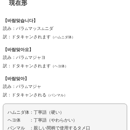
現在形
【바람맞습니다】
読み：パラ
マッス
ニダ
ム
ム
訳：ドタキャンされます
（ハムニダ体）
【바람맞아요】
読み：パラ
マジャヨ
ム
訳：ドタキャンされます
（ヘヨ体）
【바람맞아】
読み：パラ
マジャ
ム
訳：ドタキャンされる
（パンマル）
ハムニダ体：丁寧語（硬い）
ヘヨ体 ：丁寧語（やわらかい）
パンマル ：親しい間柄で使用するタメ口