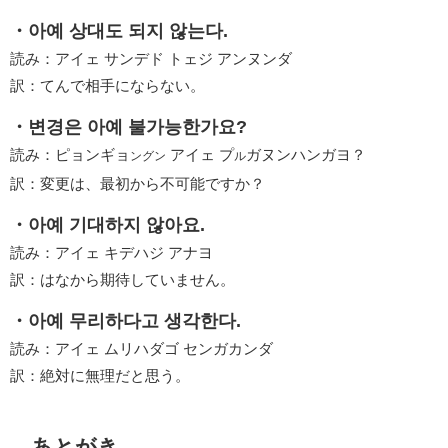
・아예 상대도 되지 않는다.
読み：アイェ サンデド トェジ アンヌンダ
訳：てんで相手にならない。
・변경은 아예 불가능한가요?
読み：ピョンギョ
アイェ プ
ガヌンハンガヨ？
ングン
ル
訳：変更は、最初から不可能ですか？
・아예 기대하지 않아요.
読み：アイェ キデハジ アナヨ
訳：はなから期待していません。
・아예 무리하다고 생각한다.
読み：アイェ ムリハダゴ センガカンダ
訳：絶対に無理だと思う。
あとがき