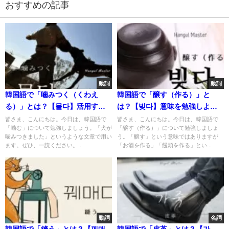
おすすめの記事
動詞
動詞
韓国語で「噛みつく（くわえ
韓国語で「醸す（作る）」と
る）」とは？【물다】活用す
は？【빚다】意味を勉強しよ
る！
う！
皆さま、こんにちは。今日は、韓国語で
皆さま、こんにちは。今日は、韓国語で
「噛む」について勉強しましょう。「犬が
「醸す（作る）」について勉強しましょ
噛みつきました」というような文章で用い
う。「醸す」という意味ではありますが
ます。ぜひ、一読ください。...
「お酒を作る」「饅頭を作る」とい...
動詞
名詞