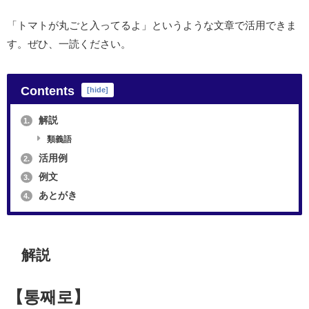
「トマトが丸ごと入ってるよ」というような文章で活用できま
す。ぜひ、一読ください。
Contents
[
hide
]
解説
1.
類義語
活用例
2.
例文
3.
あとがき
4.
解説
【통째로】