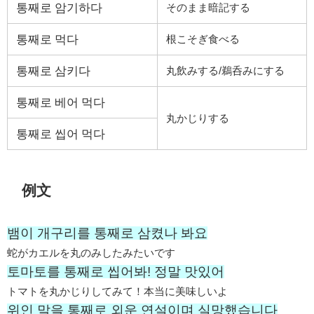
통째로 암기하다
そのまま暗記する
통째로 먹다
根こそぎ食べる
통째로 삼키다
丸飲みする/鵜呑みにする
통째로 베어 먹다
丸かじりする
통째로 씹어 먹다
例文
뱀이 개구리를 통째로 삼켰나 봐요
蛇がカエルを丸のみしたみたいです
토마토를 통째로 씹어봐! 정말 맛있어
トマトを丸かじりしてみて！本当に美味しいよ
위인 말을 통째로 외운 연설이며 실망했습니다