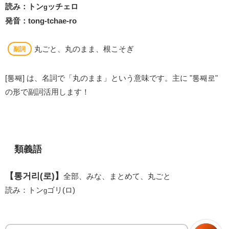
読み：トン
ッチェロ
g
発音：tong-tchae-ro
丸ごと、丸のまま、根こそぎ
副詞
[통째] は、名詞で「丸のまま」という意味です。主に "통째로"
の形で副詞活用します！
類義語
【통거리(로)】
全部、みな、まとめて、丸ごと
読み：トン
ゴリ(ロ)
g