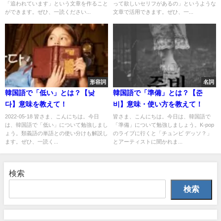
「追われています」という文章を作ること
って欲しいセリフがあるの」というような
ができます。ぜひ、一読ください...
文章で活用できます。ぜひ、一...
形容詞
名詞
韓国語で「低い」とは？【낮
韓国語で「準備」とは？【준
다】意味を教えて！
비】意味・使い方を教えて！
2022-05-18 皆さま、こんにちは。今日
皆さま、こんにちは。今日は、韓国語で
は、韓国語で「低い」について勉強しまし
「準備」について勉強しましょう。K-pop
ょう。類義語の単語との使い分けも解説し
のライブに行くと「チュンビ デッソ？」
ます。ぜひ、一読く...
とアーティストに聞かれま...
検索
検索