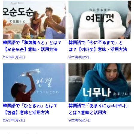
韓国語で「和気藹々と」とは？
韓国語で「今に至るまで」と
【오순도순】意味・活用方法
は？【여태껏】意味・活用方法
2023年8月26日
2023年8月22日
韓国語で「ひときわ」とは？
韓国語で「あまりにも=너무나」
【한결】意味と活用方法
とは？意味と活用法
2023年8月21日
2023年5月14日