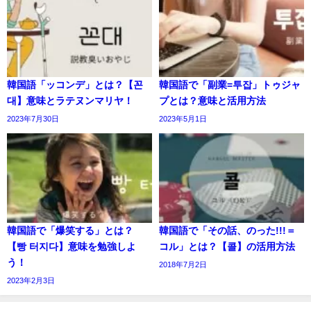
韓国語「ッコンデ」とは？【꼰
韓国語で「副業=투잡」トゥジャ
대】意味とラテヌンマリヤ！
プとは？意味と活用方法
2023年7月30日
2023年5月1日
韓国語で「爆笑する」とは？
韓国語で「その話、のった!!!＝
【빵 터지다】意味を勉強しよ
コル」とは？【콜】の活用方法
う！
2018年7月2日
2023年2月3日