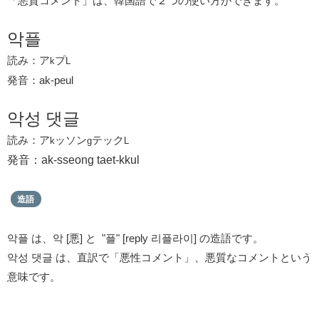
「悪質コメント」は、韓国語で２つの使い方ができます。
악플
読み：ア
プ
k
L
発音：ak-peul
악성 댓글
読み：ア
ッソン
テック
k
g
L
発音：ak-sseong taet-kkul
造語
악플 は、악 [悪] と "플" [reply 리플라이] の造語です。
악성 댓글 は、直訳で「悪性コメント」、悪質なコメントという
意味です。