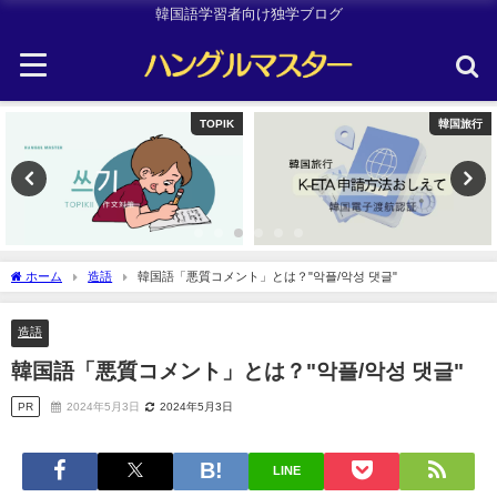
韓国語学習者向け独学ブログ
韓国旅行
Uncategorized
ホーム
造語
韓国語「悪質コメント」とは？"악플/악성 댓글"
造語
韓国語「悪質コメント」とは？"악플/악성 댓글"
PR
2024年5月3日
2024年5月3日
LINE