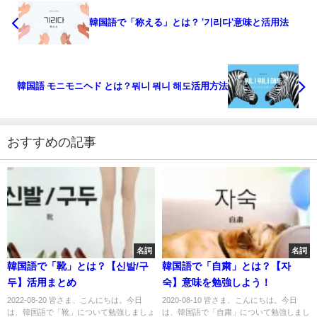
韓国語で「称える」とは？ '기리다'意味と活用法
韓国語 モニモニヘド とは？뭐니 뭐니 해도活用方法
おすすめの記事
名詞
名詞
韓国語で「靴」とは？【신발/구
韓国語で「自粛」とは？【자
두】活用まとめ
숙】意味を勉強しよう！
2022-08-20 皆さま、こんにちは。今日
2020-08-10 皆さま、こんにちは。今日
は、韓国語で「靴」について勉強しましょ
は、韓国語で「自粛」について勉強しまし