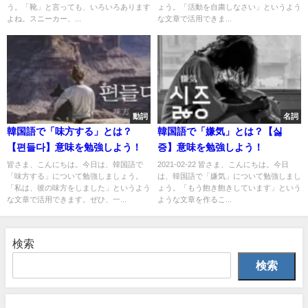
う。「靴」と言っても、いろいろあります
ょう。「活動を自粛しなさい」というよう
よね。スニーカー、...
な文章で活用できま...
動詞
名詞
韓国語で「味方する」とは？
韓国語で「嫌気」とは？【싫
【편들다】意味を勉強しよう！
증】意味を勉強しよう！
皆さま、こんにちは。今日は、韓国語で
2021-02-22 皆さま、こんにちは。今日
「味方する」について勉強しましょう。
は、韓国語で「嫌気」について勉強しまし
「私は、彼の味方をしました」というよう
ょう。「もう飽き飽きしています」という
な文章で活用できます。ぜひ、一...
ような文章を作るこ...
検索
検索