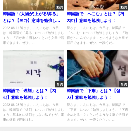
動詞
動詞
韓国語「(太陽が)上がる/昇る」
韓国語で「へこむ」とは？【꺼
とは？【뜨다】意味を勉強しよ
지다】意味を勉強しよう！
う！
2022-08-14 皆さま、こんにちは。今日
皆さま、こんにちは。今日は、韓国語で
は、韓国語で「昇る」について勉強しまし
「へこむ」について勉強しましょう。「地
ょう。「月が出て明るい」という文章で活
面がへこんでいます」というような文章で
用できます。ぜひ、...
活用できます。ぜひ、一読くだ...
名詞
名詞
韓国語で「遅刻」とは？【지
韓国語で「下痢」とは？【설
각】意味を勉強しよう！
사】意味を勉強しよう！
2022-06-23 皆さま、こんにちは。今日
皆さま、こんにちは。今日は、韓国語で
は、韓国語で「遅刻」について勉強しまし
「下痢」について勉強しましょう。「下痢
ょう。基本的に遅刻をしない私ですが、電
止めある～？」というような文章で活用で
車の遅延で遅刻は3...
きます。ぜひ、一読ください。...