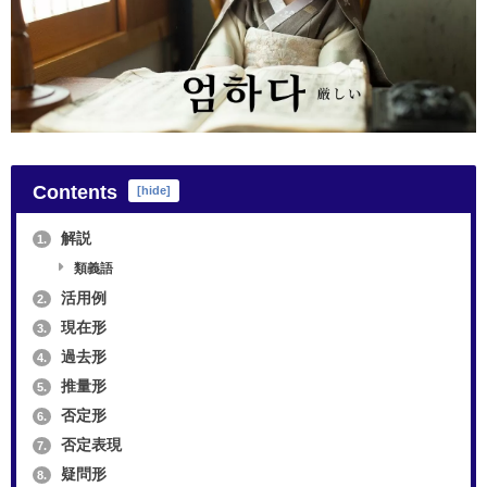
Contents
[
hide
]
解説
1.
類義語
活用例
2.
現在形
3.
過去形
4.
推量形
5.
否定形
6.
否定表現
7.
疑問形
8.