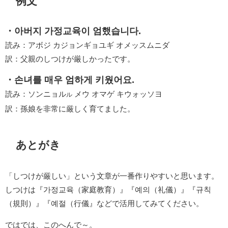
例文
・아버지 가정교육이 엄했습니다.
読み：アボジ カジョンギョユギ オメッスムニダ
訳：父親のしつけが厳しかったです。
・손녀를 매우 엄하게 키웠어요.
読み：ソンニョル
メウ オマゲ キウォッソヨ
ル
訳：孫娘を非常に厳しく育てました。
あとがき
「しつけが厳しい」という文章が一番作りやすいと思います。
しつけは『가정교육（家庭教育）』『예의（礼儀）』『규칙
（規則）』『예절（行儀』などで活用してみてください。
ではでは、このへんで～。