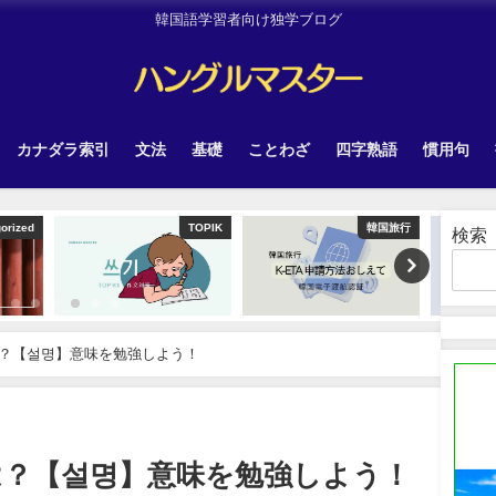
韓国語学習者向け独学ブログ
カナダラ索引
文法
基礎
ことわざ
四字熟語
慣用句
TOPIK
韓国旅行
韓国旅行
検索
？【설명】意味を勉強しよう！
は？【설명】意味を勉強しよう！