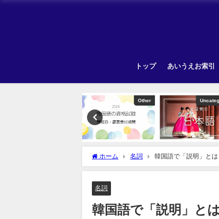
トップ
あいうえお索引
Other
Uncategorized
ホーム
名詞
韓国語で「説明」とは
名詞
韓国語で「説明」と