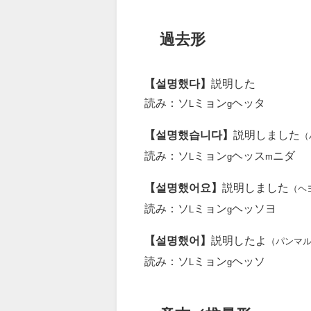
過去形
【설명했다】
説明した
読み：ソ
ミョン
ヘッタ
L
g
【설명했습니다】
説明しました
（
読み：ソ
ミョン
ヘッス
ニダ
L
g
m
【설명했어요】
説明しました
（ヘ
読み：ソ
ミョン
ヘッソヨ
L
g
【설명했어】
説明したよ
（パンマ
読み：ソ
ミョン
ヘッソ
L
g