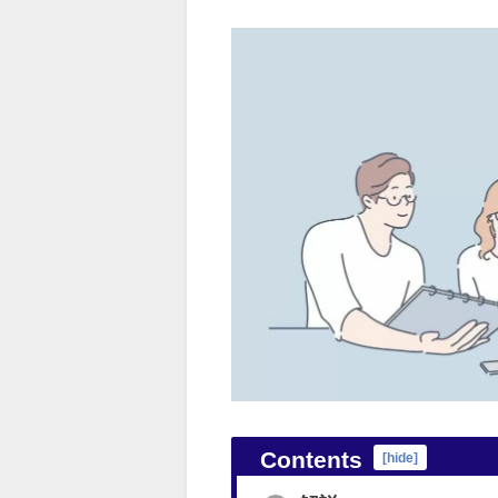
Contents
[
hide
]