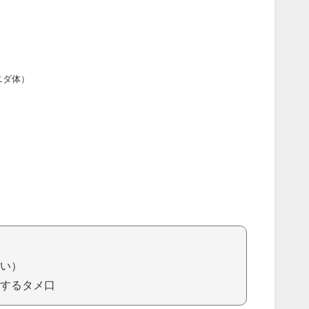
ニダ体）
）
い）
するタメ口