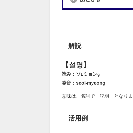
解説
【설명】
読み：ソ
ミョン
L
g
発音：seol-myeong
意味は、名詞で「説明」となりま
活用例