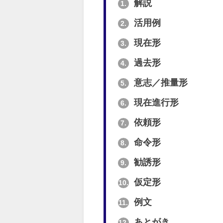
解説
1.
活用例
2.
現在形
3.
過去形
4.
意志／推量形
5.
現在進行形
6.
依頼形
7.
命令形
8.
勧誘形
9.
仮定形
10.
例文
11.
あとがき
12.