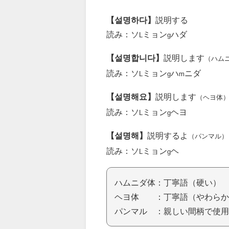
【설명하다】
説明する
読み：ソ
ミョン
ハダ
L
g
【설명합니다】
説明します
（ハム
読み：ソ
ミョン
ハ
ニダ
L
g
m
【설명해요】
説明します
（ヘヨ体
読み：ソ
ミョン
ヘヨ
L
g
【설명해】
説明するよ
（パンマル）
読み：ソ
ミョン
ヘ
L
g
ハムニダ体：丁寧語（硬い）
ヘヨ体 ：丁寧語（やわらか
パンマル ：親しい間柄で使用