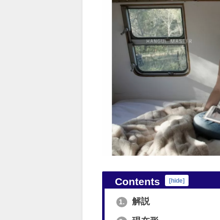
Contents
[
hide
]
解説
1.