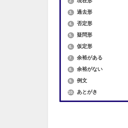
現在形
2.
過去形
3.
否定形
4.
疑問形
5.
仮定形
6.
余裕がある
7.
余裕がない
8.
例文
9.
あとがき
10.