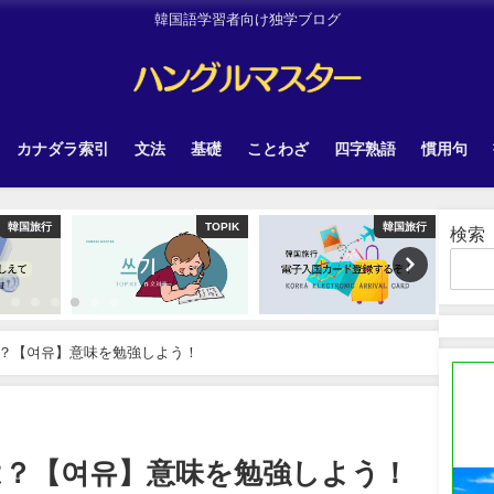
韓国語学習者向け独学ブログ
カナダラ索引
文法
基礎
ことわざ
四字熟語
慣用句
韓国旅行
TOPIK
韓国旅行
検索
？【여유】意味を勉強しよう！
は？【여유】意味を勉強しよう！