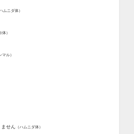
ハムニダ体）
ヨ体）
ンマル）
りません
（ハムニダ体）