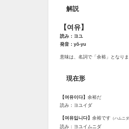
解説
【여유】
読み：ヨユ
発音：yŏ-yu
意味は、名詞で「余裕」となりま
現在形
【여유이다】
余裕だ
読み：ヨユイダ
【여유입니다】
余裕です
（ハムニ
読み：ヨユイムニダ