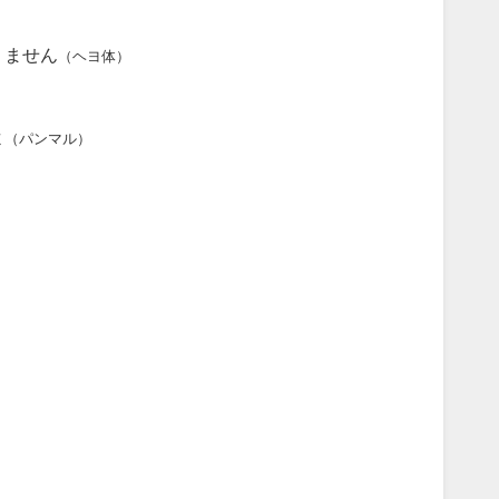
りません
（ヘヨ体）
よ
（パンマル）