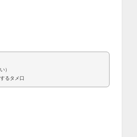
）
い）
するタメ口