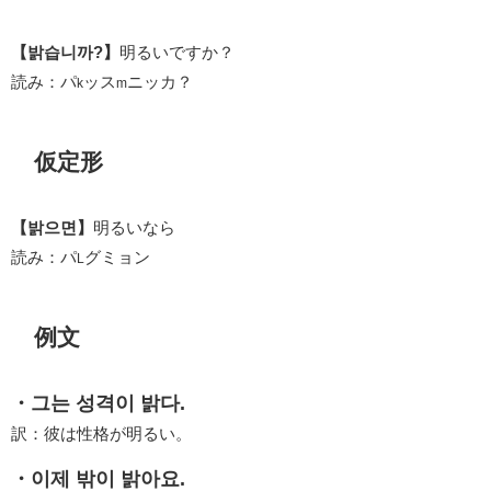
【밝습니까?】
明るいですか？
読み：パ
ッス
ニッカ？
k
m
仮定形
【밝으면】
明るいなら
読み：パ
グミョン
L
例文
・그는 성격이 밝다.
訳：彼は性格が明るい。
・이제 밖이 밝아요.