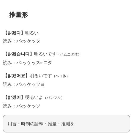
推量形
【밝겠다】
明るい
読み：パ
ッケッタ
k
【밝겠습니다】
明るいです
（ハムニダ体）
読み：パ
ッケッス
ニダ
k
m
【밝겠어요】
明るいです
（ヘヨ体）
読み：パ
ッケッソヨ
k
【밝겠어】
明るいよ
（パンマル）
読み：パ
ッケッソ
k
用言・時制の語幹：推量・推測を