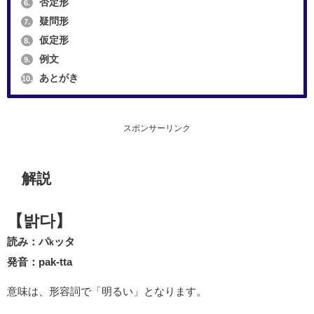
否定形
6.
疑問形
7.
仮定形
8.
例文
9.
あとがき
10.
スポンサーリンク
解説
【밝다】
読み：パ
ッタ
k
発音：pak-tta
意味は、形容詞で「明るい」となります。