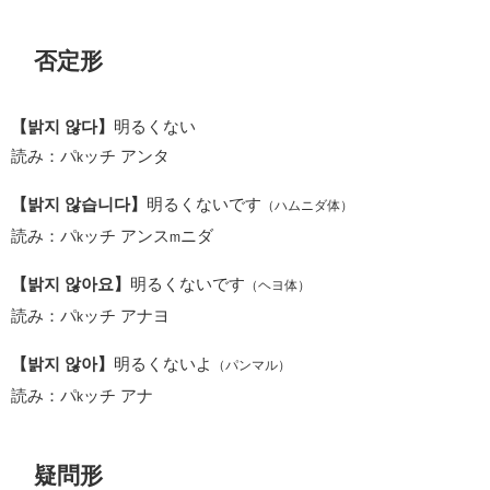
否定形
【밝지 않다】
明るくない
読み：パ
ッチ アンタ
k
【밝지 않습니다】
明るくないです
（ハムニダ体）
読み：パ
ッチ アンス
ニダ
k
m
【밝지 않아요】
明るくないです
（ヘヨ体）
読み：パ
ッチ アナヨ
k
【밝지 않아】
明るくないよ
（パンマル）
読み：パ
ッチ アナ
k
疑問形