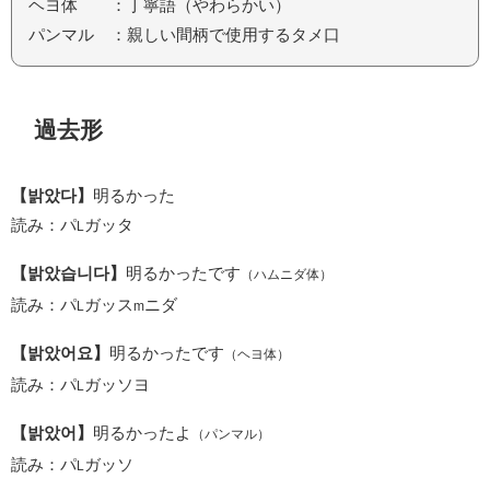
ヘヨ体 ：丁寧語（やわらかい）
パンマル ：親しい間柄で使用するタメ口
過去形
【밝았다】
明るかった
読み：パ
ガッタ
L
【밝았습니다】
明るかったです
（ハムニダ体）
読み：パ
ガッス
ニダ
L
m
【밝았어요】
明るかったです
（ヘヨ体）
読み：パ
ガッソヨ
L
【밝았어】
明るかったよ
（パンマル）
読み：パ
ガッソ
L