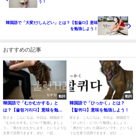
う！
韓国語で「大変だ/しんどい」とは？【힘들다】意味
を勉強しよう！
おすすめの記事
動詞
動詞
韓国語で「むかむかする」と
韓国語で「ひっかく」とは？
は？【울렁거리다】意味を勉強
【할퀴다】意味を勉強しよう！
しよう！
皆さま、こんにちは。今日は、韓国語で
皆さま、こんにちは。今日は、韓国語で
「むかむかする」について勉強しましょ
「ひっかく」について勉強しましょう。
う。「胃がむかむかします」というような
「虎がひっかいた跡みたいです」というよ
文章で活用できます。ぜひ、一読...
うな文章で活用できます。ぜひ、...