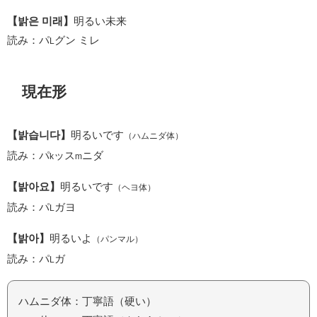
【밝은 미래】
明るい未来
読み：パ
グン ミレ
L
現在形
【밝습니다】
明るいです
（ハムニダ体）
読み：パ
ッス
ニダ
k
m
【밝아요】
明るいです
（ヘヨ体）
読み：パ
ガヨ
L
【밝아】
明るいよ
（パンマル）
読み：パ
ガ
L
ハムニダ体：丁寧語（硬い）