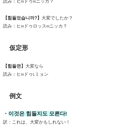
読み：ヒ
ドゥ
ニッカ？
m
m
【힘들었습니까?】
大変でしたか？
読み：ヒ
ドゥロッス
ニッカ？
m
m
仮定形
【힘들면】
大変なら
読み：ヒ
ドゥ
ミョン
m
L
例文
・
이것은 힘들지도 모른다!
訳：これは、大変かもしれない！