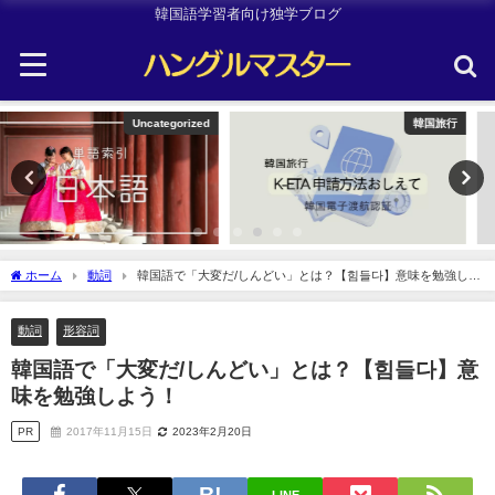
韓国語学習者向け独学ブログ
韓国旅行
Other
ホーム
動詞
韓国語で「大変だ/しんどい」とは？【힘들다】意味を勉強しよ
う！
動詞
形容詞
韓国語で「大変だ/しんどい」とは？【힘들다】意
味を勉強しよう！
PR
2017年11月15日
2023年2月20日