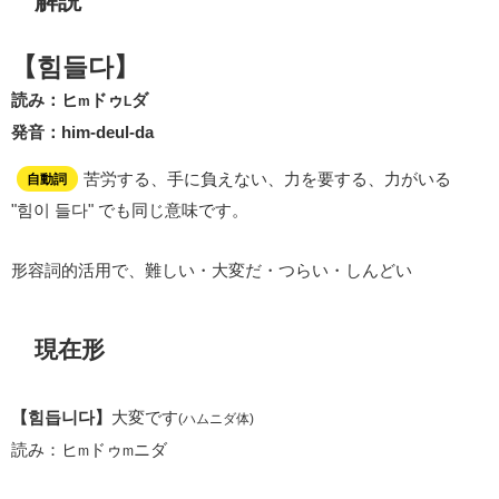
解説
【힘들다】
読み：ヒ
ドゥ
ダ
m
L
発音：him-deul-da
苦労する、手に負えない、力を要する、力がいる
自動詞
"힘이 들다" でも同じ意味です。
形容詞的活用で、難しい・大変だ・つらい・しんどい
現在形
【힘듭니다】
大変です
(ハムニダ体)
読み：ヒ
ドゥ
ニダ
m
m