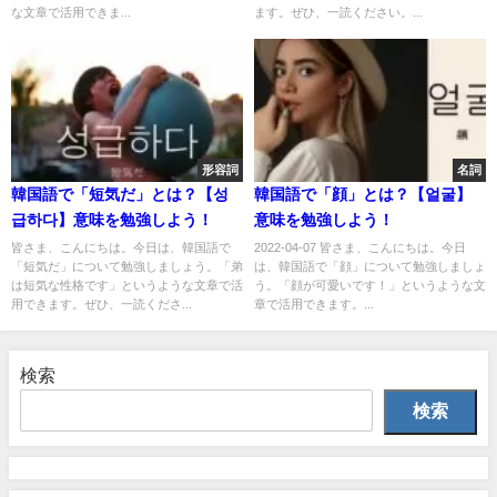
な文章で活用できま...
ます。ぜひ、一読ください。...
形容詞
名詞
韓国語で「短気だ」とは？【성
韓国語で「顔」とは？【얼굴】
급하다】意味を勉強しよう！
意味を勉強しよう！
皆さま、こんにちは。今日は、韓国語で
2022-04-07 皆さま、こんにちは。今日
「短気だ」について勉強しましょう。「弟
は、韓国語で「顔」について勉強しましょ
は短気な性格です」というような文章で活
う。「顔が可愛いです！」というような文
用できます。ぜひ、一読くださ...
章で活用できます。...
検索
検索