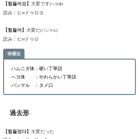
【힘들어요】
大変です
(ヘヨ体)
読み：ヒ
ドゥロヨ
m
【힘들어】
大変だ
(パンマル)
読み：ヒ
ドゥロ
m
待遇法
ハムニダ体：硬い丁寧語
ヘヨ体 ：やわらかい丁寧語
パンマル ：タメ口
過去形
【힘들었다】
大変だった