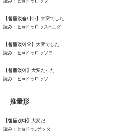
読み：ヒ
ドゥロッタ
m
【힘들었습니다】
大変でした
読み：ヒ
ドゥロッス
ニダ
m
m
【힘들었어요】
大変でした
読み：ヒ
ドゥロッソヨ
m
【힘들었어】
大変だった
読み：ヒ
ドゥロッソ
m
推量形
【힘들겠다】
大変だ
読み：ヒ
ドゥ
ゲッタ
m
L