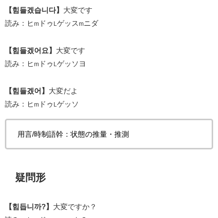
【힘들겠습니다】
大変です
読み：ヒ
ドゥ
ゲッス
ニダ
m
L
m
【힘들겠어요】
大変です
読み：ヒ
ドゥ
ゲッソヨ
m
L
【힘들겠어】
大変だよ
読み：ヒ
ドゥ
ゲッソ
m
L
用言/時制語幹：状態の推量・推測
疑問形
【힘듭니까?】
大変ですか？