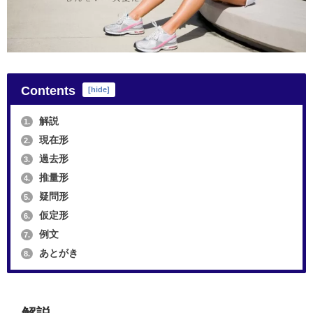
Contents
[
hide
]
解説
1.
現在形
2.
過去形
3.
推量形
4.
疑問形
5.
仮定形
6.
例文
7.
あとがき
8.