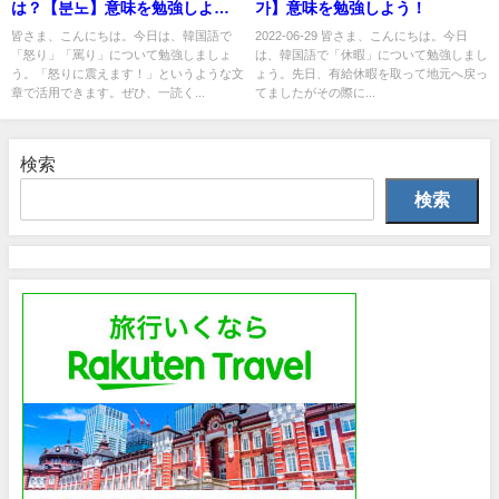
は？【분노】意味を勉強しよ
가】意味を勉強しよう！
う！
皆さま、こんにちは。今日は、韓国語で
2022-06-29 皆さま、こんにちは。今日
「怒り」「罵り」について勉強しましょ
は、韓国語で「休暇」について勉強しまし
う。「怒りに震えます！」というような文
ょう。先日、有給休暇を取って地元へ戻っ
章で活用できます。ぜひ、一読く...
てましたがその際に...
検索
検索