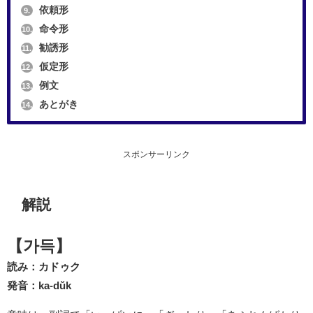
依頼形
9.
命令形
10.
勧誘形
11.
仮定形
12.
例文
13.
あとがき
14.
スポンサーリンク
解説
【가득】
読み：カドゥク
発音：ka-dŭk