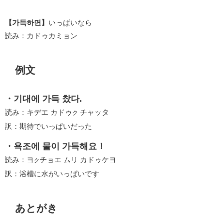
【가득하면】
いっぱいなら
読み：カドゥカミョン
例文
・기대에 가득 찼다.
読み：キデエ カドゥ
チャッタ
ク
訳：期待でいっぱいだった
・욕조에 물이 가득해요！
読み：ヨ
チョエ ムリ カドゥケヨ
ク
訳：浴槽に水がいっぱいです
あとがき