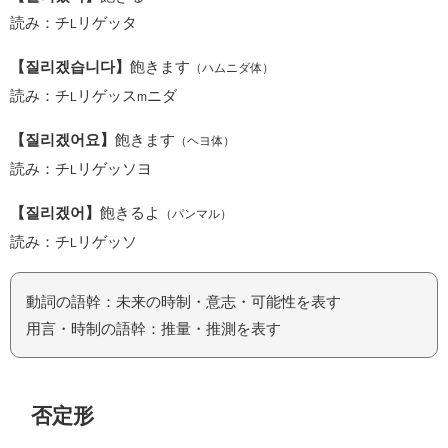
読み：チ
リゲッタ
L
【질리겠습니다】
飽きます
（ハムニダ体）
読み：チ
リゲッス
ニダ
L
m
【질리겠어요】
飽きます
（ヘヨ体）
読み：チ
リゲッソヨ
L
【질리겠어】
飽きるよ
（パンマル）
読み：チ
リゲッソ
L
動詞の語幹：未来の時制・意志・可能性を表す
用言・時制の語幹：推量・推測を表す
否定形