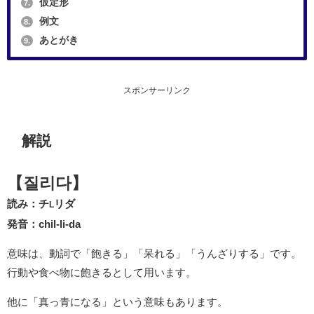
仮定形
7.
例文
8.
あとがき
9.
スポンサーリンク
解説
【질리다】
読み：チ
リダ
L
発音：chil-li-da
意味は、動詞で「飽きる」「呆れる」「うんざりする」です。
行動や食べ物に飽きるとして用います。
他に「真っ青になる」という意味もあります。