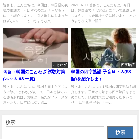
皆さま、こんにちは。今回は、韓国語の表
2021-02-17 皆さま、こんにちは。今日
現で推測の「～はずなのに」「～だろう
は、韓国語で「切実だ」について勉強しま
に」を紹介します。「引き出しにしまった
しょう。「大会出場を切に願います」とい
はずなのに…」というような文...
うような文章で活用...
ことわざ
四字熟語
속담：韓国のことわざ 試験対策
韓国の四字熟語 子音ㅂ・ㅅ(98
(ㅈ～ㅎ 98 一覧)
語)を紹介します
皆さま、こんにちは。韓国も日本と同じよ
皆さま、こんにちは！韓国の四字熟語を紹
うに諺(ことわざ)があって、日本と似てい
介します。子音から始まる四字熟語をまと
る諺もあれば、意味は一緒だがフレーズが
めました。試験対策にご活用くださいま
違ったり、日本にはない諺...
せ！ 四字熟語 子音 ㅂ 一...
検索
検索