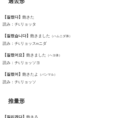
過去形
【질렸다】
飽きた
読み：チ
リョッタ
L
【질렸습니다】
飽きました
（ハムニダ体）
読み：チ
リョッス
ニダ
L
m
【질렸어요】
飽きました
（ヘヨ体）
読み：チ
リョッソヨ
L
【질렸어】
飽きたよ
（パンマル）
読み：チ
リョッソ
L
推量形
【질리겠다】
飽きる