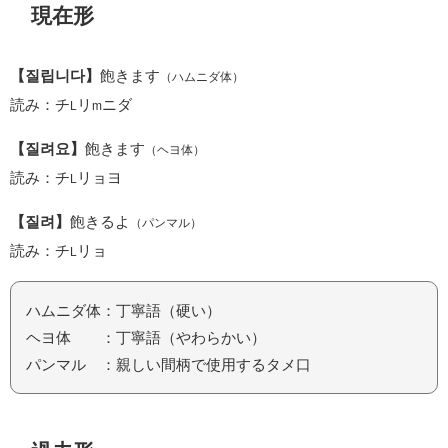
現在形
【질립니다】
飽きます
（ハムニダ体）
読み：チ
リ
ニダ
L
m
【질려요】
飽きます
（ヘヨ体）
読み：チ
リョヨ
L
【질려】
飽きるよ
（パンマル）
読み：チ
リョ
L
ハムニダ体：丁寧語（硬い）
ヘヨ体 ：丁寧語（やわらかい）
パンマル ：親しい間柄で使用するタメ口