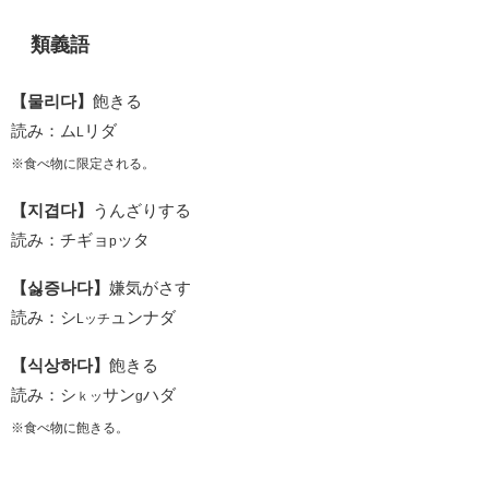
類義語
【물리다】
飽きる
読み：ム
リダ
L
※食べ物に限定される。
【지겹다】
うんざりする
読み：チギョ
ッタ
p
【싫증나다】
嫌気がさす
読み：シ
ュンナダ
Lッチ
【식상하다】
飽きる
読み：シ
サン
ハダ
ｋッ
g
※食べ物に飽きる。