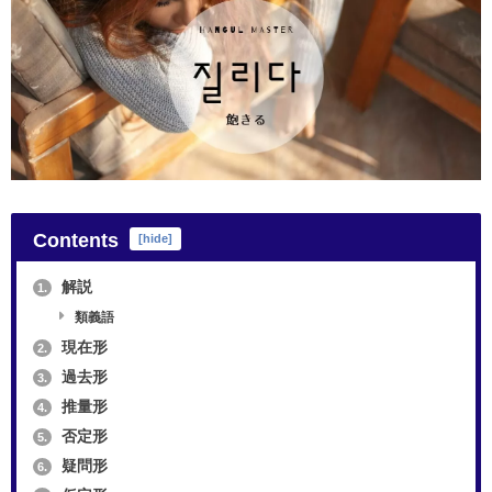
Contents
[
hide
]
解説
1.
類義語
現在形
2.
過去形
3.
推量形
4.
否定形
5.
疑問形
6.