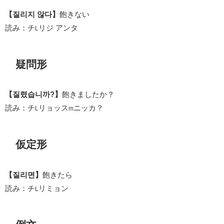
【질리지 않다】
飽きない
読み：チ
リジ アンタ
L
疑問形
【질렸습니까?】
飽きましたか？
読み：チ
リョッス
ニッカ？
L
m
仮定形
【질리면】
飽きたら
読み：チ
リミョン
L