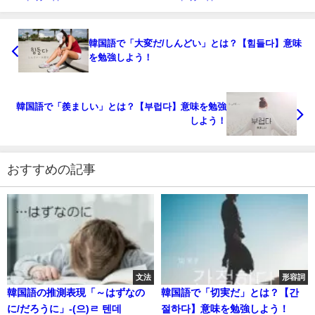
韓国語で「大変だ/しんどい」とは？【힘들다】意味
を勉強しよう！
韓国語で「羨ましい」とは？【부럽다】意味を勉強
しよう！
おすすめの記事
文法
形容詞
韓国語の推測表現「～はずなの
韓国語で「切実だ」とは？【간
に/だろうに」-(으)ㄹ 텐데
절하다】意味を勉強しよう！