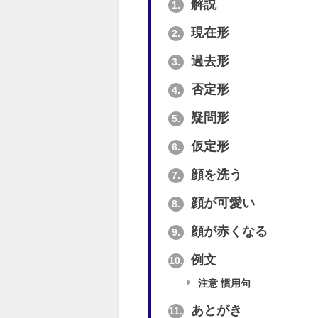
解説
1.
現在形
2.
過去形
3.
否定形
4.
疑問形
5.
仮定形
6.
顔を洗う
7.
顔が可愛い
8.
顔が赤くなる
9.
例文
10.
注意 慣用句
あとがき
11.