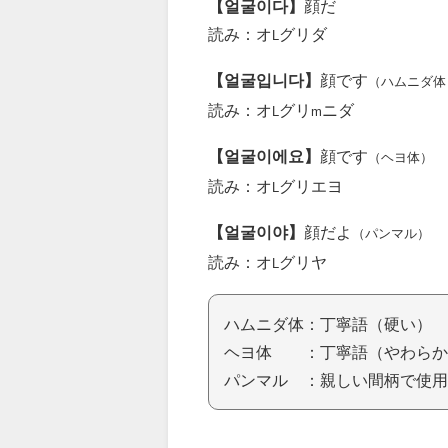
【얼굴이다】
顔だ
読み：オ
グリダ
L
【얼굴입니다】
顔です
（ハムニダ体
読み：オ
グリ
ニダ
L
m
【얼굴이에요】
顔です
（ヘヨ体）
読み：オ
グリエヨ
L
【얼굴이야】
顔だよ
（パンマル）
読み：オ
グリヤ
L
ハムニダ体：丁寧語（硬い）
ヘヨ体 ：丁寧語（やわらか
パンマル ：親しい間柄で使用