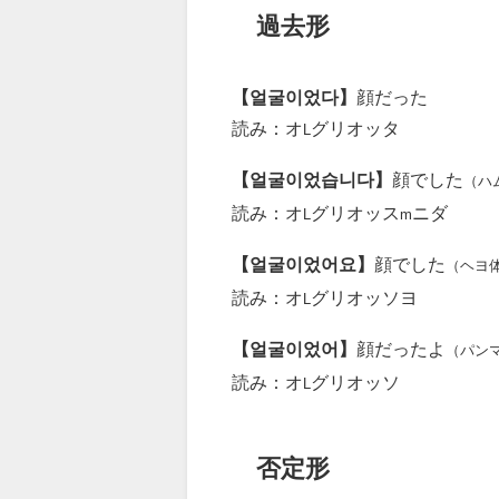
過去形
【얼굴이었다】
顔だった
読み：オ
グリオッタ
L
【얼굴이었습니다】
顔でした
（ハ
読み：オ
グリオッス
ニダ
L
m
【얼굴이었어요】
顔でした
（ヘヨ
読み：オ
グリオッソヨ
L
【얼굴이었어】
顔だったよ
（パン
読み：オ
グリオッソ
L
否定形