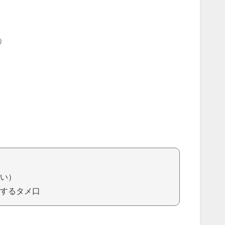
）
い）
するタメ口