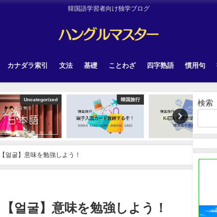
韓国語学習者向け独学ブログ
カナダラ索引
文法
基礎
ことわざ
四字熟語
慣用句
tegorized
韓国旅行
韓国旅行
検索
【얼굴】意味を勉強しよう！
？【얼굴】意味を勉強しよう！