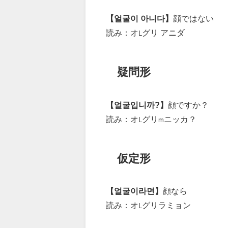
【얼굴이 아니다】
顔ではない
読み：オ
グリ アニダ
L
疑問形
【얼굴입니까?】
顔ですか？
読み：オ
グリ
ニッカ？
L
m
仮定形
【얼굴이라면】
顔なら
読み：オ
グリラミョン
L