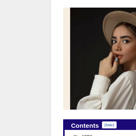
Contents
[
hide
]