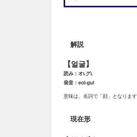
解説
【얼굴】
読み：オ
グ
L
L
発音：eol-gul
意味は、名詞で「顔」となります
現在形