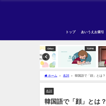
トップ
あいうえお索引
Other
TOPIK
Unca
ホーム
名詞
韓国語で「顔」とは？
名詞
韓国語で「顔」とは