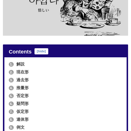
Contents
[
hide
]
解説
1.
現在形
2.
過去形
3.
推量形
4.
否定形
5.
疑問形
6.
仮定形
7.
連体形
8.
例文
9.