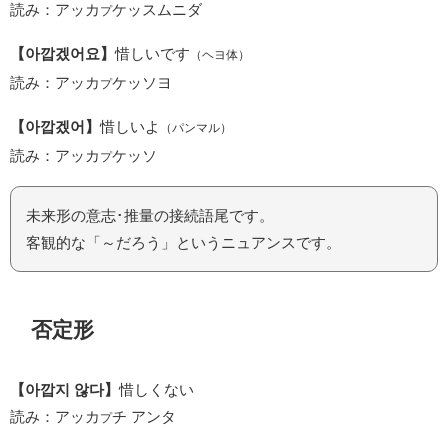
読み：アッカ
ケッスムニダ
プ
【아깝겠어요】
惜しいです
（ヘヨ体）
読み：アッカ
ケッソヨ
プ
【아깝겠어】
惜しいよ
（パンマル）
読み：アッカ
ケッソ
プ
未来形の意志･推量の接続語尾です。
客観的な「～だろう」というニュアンスです。
否定形
【아깝지 않다】
惜しくない
読み：アッカ
チ アンタ
プ