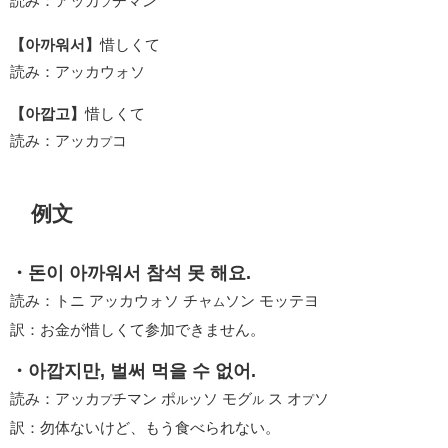
読み：アッカ
チマン
プ
【아까워서】
惜しくて
読み：アッカウォソ
【아깝고】
惜しくて
読み：アッカ
コ
プ
例文
・돈이 아까워서 참석 못 해요.
読み：トニ アッカウォソ チャ
ソン モッテヨ
ム
訳：お金が惜しくて参加できません。
・아깝지만, 벌써 먹을 수 없어.
読み：アッカ
チマン ポ
ッソ モグ
ス オ
ソ
プ
ル
ル
プ
訳：勿体ないけど、もう食べられない。