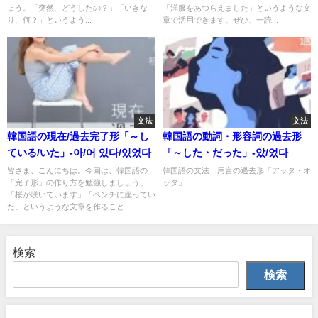
ょう。「突然、どうしたの？」「いきな
「洋服をあつらえました」というような文
り、何？」というよう...
章で活用できます。ぜひ、一読...
文法
文法
韓国語の現在/過去完了形「～し
韓国語の動詞・形容詞の過去形
ている/いた」-아/어 있다/있었다
「～した・だった」-았/었다
皆さま、こんにちは。今回は、韓国語の
韓国語の文法 用言の過去形「アッタ・オ
「完了形」の作り方を勉強しましょう。
ッタ」...
「桜が咲いています」「ベンチに座ってい
た」というような文章を作ること...
検索
検索