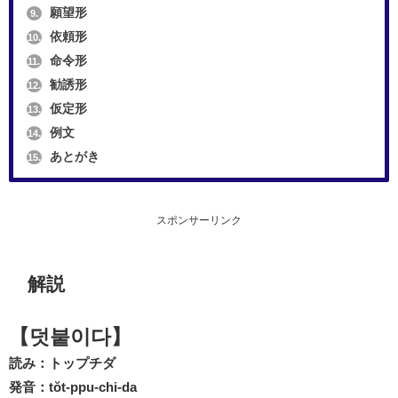
願望形
9.
依頼形
10.
命令形
11.
勧誘形
12.
仮定形
13.
例文
14.
あとがき
15.
スポンサーリンク
解説
【덧붙이다】
読み：トップチダ
発音：tŏt-ppu-chi-da