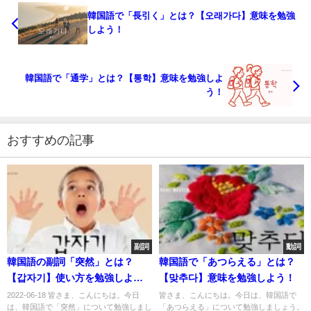
韓国語で「長引く」とは？【오래가다】意味を勉強
しよう！
韓国語で「通学」とは？【통학】意味を勉強しよ
う！
おすすめの記事
副詞
動詞
韓国語の副詞「突然」とは？
韓国語で「あつらえる」とは？
【갑자기】使い方を勉強しよ
【맞추다】意味を勉強しよう！
う。
2022-06-18 皆さま、こんにちは。今日
皆さま、こんにちは。今日は、韓国語で
は、韓国語で「突然」について勉強しまし
「あつらえる」について勉強しましょう。