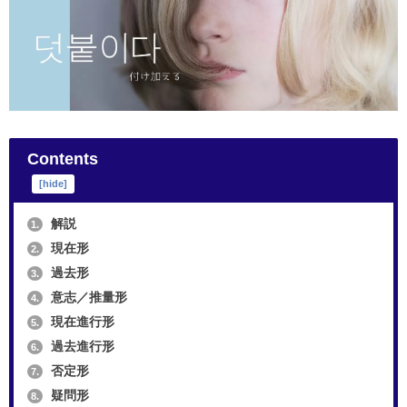
Contents
[
hide
]
解説
1.
現在形
2.
過去形
3.
意志／推量形
4.
現在進行形
5.
過去進行形
6.
否定形
7.
疑問形
8.