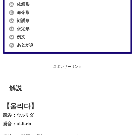
依頼形
10.
命令形
11.
勧誘形
12.
仮定形
13.
例文
14.
あとがき
15.
スポンサーリンク
解説
【울리다】
読み：ウ
リダ
ル
発音：ul-li-da