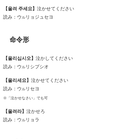
【울려 주세요】
泣かせてください
読み：ウ
リョジュセヨ
ル
命令形
【울리십시오】
泣かしてください
読み：ウ
リシプシオ
ル
【울리세요】
泣かせてください
読み：ウ
リセヨ
ル
※「泣かせなさい」でも可
【울려라】
泣かせろ
読み：ウ
リョラ
ル