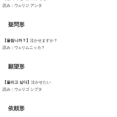
読み：ウ
リジ アンタ
ル
疑問形
【울립니까？】
泣かせますか？
読み：ウ
リムニッカ？
ル
願望形
【울리고 싶다】
泣かせたい
読み：ウ
リゴ シプタ
ル
依頼形