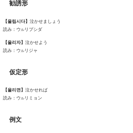
勧誘形
【울립시다】
泣かせましょう
読み：ウ
リプシダ
ル
【울리자】
泣かせよう
読み：ウ
リジャ
ル
仮定形
【울리면】
泣かせれば
読み：ウ
リミョン
ル
例文