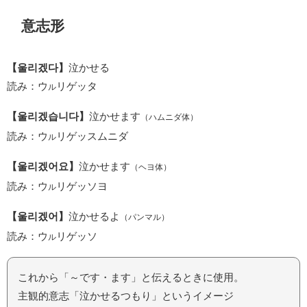
意志形
【울리겠다】
泣かせる
読み：ウ
リゲッタ
ル
【울리겠습니다】
泣かせます
（ハムニダ体）
読み：ウ
リゲッスムニダ
ル
【울리겠어요】
泣かせます
（ヘヨ体）
読み：ウ
リゲッソヨ
ル
【울리겠어】
泣かせるよ
（パンマル）
読み：ウ
リゲッソ
ル
これから「～です・ます」と伝えるときに使用。
主観的意志「泣かせるつもり」というイメージ