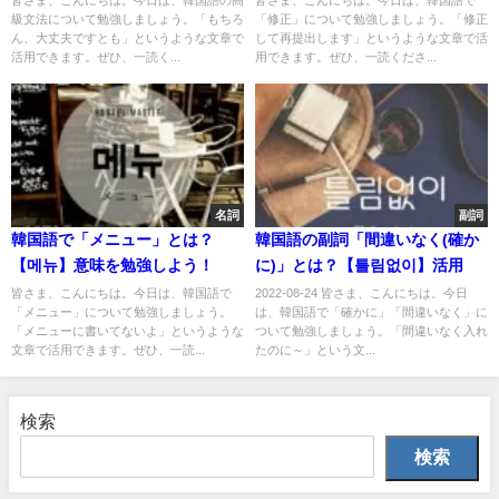
皆さま、こんにちは。今日は、韓国語の高
皆さま、こんにちは。今日は、韓国語で
級文法について勉強しましょう。「もちろ
「修正」について勉強しましょう。「修正
ん、大丈夫ですとも」というような文章で
して再提出します」というような文章で活
活用できます。ぜひ、一読く...
用できます。ぜひ、一読くださ...
名詞
副詞
韓国語で「メニュー」とは？
韓国語の副詞「間違いなく(確か
【메뉴】意味を勉強しよう！
に)」とは？【틀림없이】活用
皆さま、こんにちは。今日は、韓国語で
2022-08-24 皆さま、こんにちは。今日
「メニュー」について勉強しましょう。
は、韓国語で「確かに」「間違いなく」に
「メニューに書いてないよ」というような
ついて勉強しましょう。「間違いなく入れ
文章で活用できます。ぜひ、一読...
たのに～」という文...
検索
検索