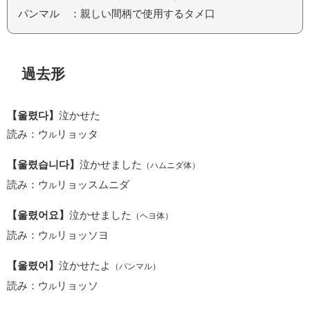
パンマル ：親しい間柄で使用するタメ口
過去形
【울렸다】
泣かせた
読み：ウ
リョッタ
ル
【울렸습니다】
泣かせました
（ハムニダ体）
読み：ウ
リョッスムニダ
ル
【울렸어요】
泣かせました
（ヘヨ体）
読み：ウ
リョッソヨ
ル
【울렸어】
泣かせたよ
（パンマル）
読み：ウ
リョッソ
ル