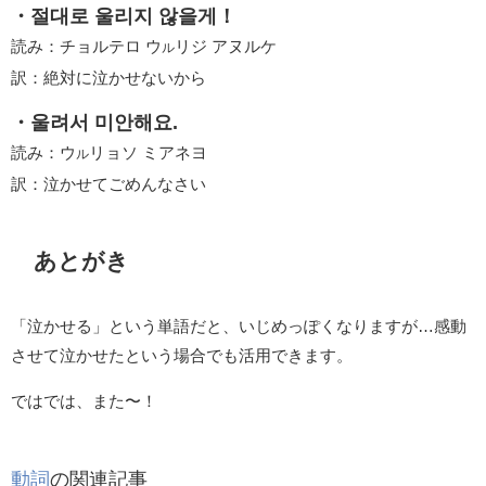
・절대로 울리지 않을게！
読み：チョルテロ ウ
リジ アヌルケ
ル
訳：絶対に泣かせないから
・울려서 미안해요.
読み：ウ
リョソ ミアネヨ
ル
訳：泣かせてごめんなさい
あとがき
「泣かせる」という単語だと、いじめっぽくなりますが…感動
させて泣かせたという場合でも活用できます。
ではでは、また〜！
動詞
の関連記事