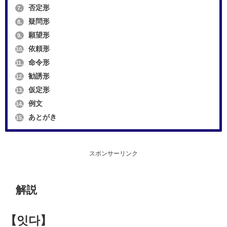
否定形
7.
疑問形
8.
願望形
9.
依頼形
10.
命令形
11.
勧誘形
12.
仮定形
13.
例文
14.
あとがき
15.
スポンサーリンク
解説
【잇다】