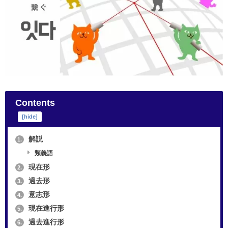
Contents
[
hide
]
解説
1.
類義語
現在形
2.
過去形
3.
意志形
4.
現在進行形
5.
過去進行形
6.