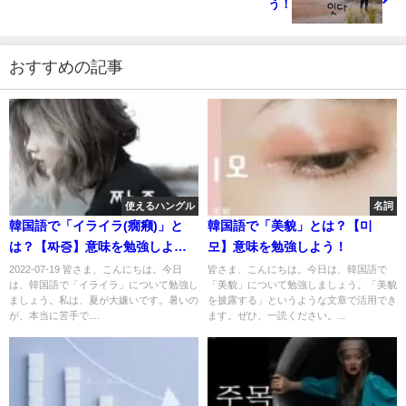
う！
おすすめの記事
使えるハングル
名詞
韓国語で「イライラ(癇癪)」と
韓国語で「美貌」とは？【미
は？【짜증】意味を勉強しよ
모】意味を勉強しよう！
う！
2022-07-19 皆さま、こんにちは。今日
皆さま、こんにちは。今日は、韓国語で
は、韓国語で「イライラ」について勉強し
「美貌」について勉強しましょう。「美貌
ましょう。私は、夏が大嫌いです。暑いの
を披露する」というような文章で活用でき
が、本当に苦手で....
ます。ぜひ、一読ください。...