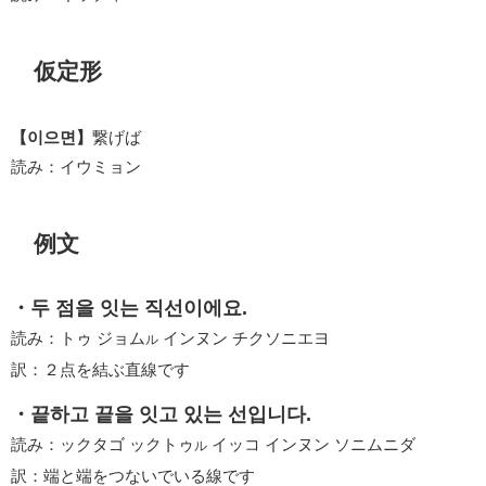
仮定形
【이으면】
繋げば
読み：イウミョン
例文
・두 점을 잇는 직선이에요.
読み：トゥ ジョム
インヌン チクソニエヨ
ル
訳：２点を結ぶ直線です
・끝하고 끝을 잇고 있는 선입니다.
読み：ックタゴ ックトゥ
イッコ インヌン ソニムニダ
ル
訳：端と端をつないでいる線です