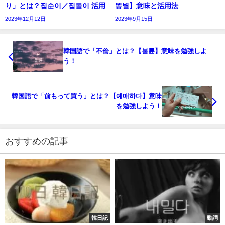
り」とは？집순이／집돌이 活用
똥별】意味と活用法
2023年12月12日
2023年9月15日
韓国語で「不倫」とは？【불륜】意味を勉強しよ
う！
韓国語で「前もって買う」とは？【예매하다】意味
を勉強しよう！
おすすめの記事
韓日記
動詞