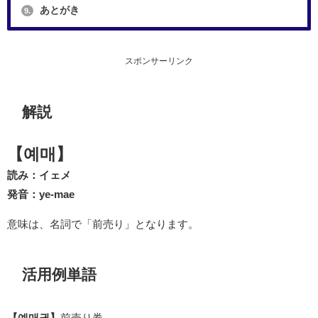
あとがき
9.
スポンサーリンク
解説
【예매】
読み：イェメ
発音：ye-mae
意味は、名詞で「前売り」となります。
活用例単語
【예매권】
前売り券