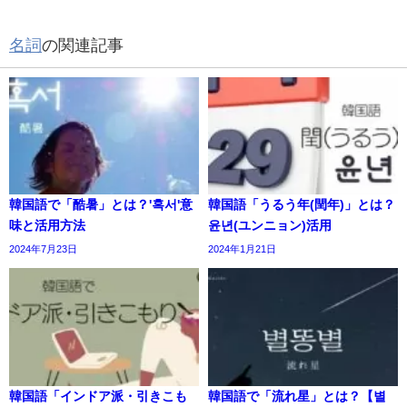
名詞
の関連記事
韓国語で「酷暑」とは？'혹서'意
韓国語「うるう年(閏年)」とは？
味と活用方法
윤년(ユンニョン)活用
2024年7月23日
2024年1月21日
韓国語「インドア派・引きこも
韓国語で「流れ星」とは？【별