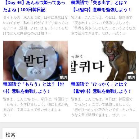
【Day 46】あんみつ姫ってあっ
韓国語で「突き出す」とは？
たよね｜100日韓日記
【내밀다】意味を勉強しよう！
タイトルの「あんみつ姫」は特に意味はな
皆さま、こんにちは。今日は、韓国語で
いのですが、私の世代がギリギリ知ってい
「突き出す」について勉強しましょう。
るアニメ（漫画）よね。まぁ、知ってるだ
「辞表を突き出しました」というような文
けでどんな内容なのかは知り...
章で活用できます。ぜひ、一読く...
動詞
動詞
韓国語で「もらう」とは？【받
韓国語で「ひっかく」とは？
다】意味を勉強しよう！
【할퀴다】意味を勉強しよう！
皆さま、こんにちは～。今日は、韓国語で
皆さま、こんにちは。今日は、韓国語で
「もらう」を学びましょう。他にも訳があ
「ひっかく」について勉強しましょう。
るので、文章によって使い分けましょ
「虎がひっかいた跡みたいです」というよ
う！...
うな文章で活用できます。ぜひ、...
検索