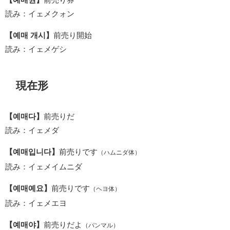
読み：イェメクォン
【예매 개시】
前売り開始
読み：イェメゲシ
現在形
【예매다】
前売りだ
読み：イェメダ
【예매입니다】
前売りです
（ハムニダ体）
読み：イェメイムニダ
【예매예요】
前売りです
（ヘヨ体）
読み：イェメエヨ
【예매야】
前売りだよ
（パンマル）