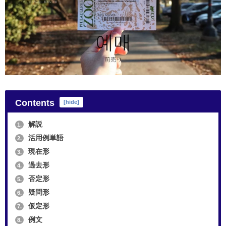
Contents
[
hide
]
解説
1.
活用例単語
2.
現在形
3.
過去形
4.
否定形
5.
疑問形
6.
仮定形
7.
例文
8.