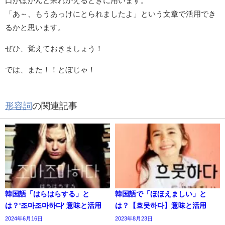
口がぽかんと呆れかえるときに用います。
「あ～、もうあっけにとられましたよ」という文章で活用でき
るかと思います。
ぜひ、覚えておきましょう！
では、また！！とぼじゃ！
形容詞
の関連記事
韓国語「はらはらする」と
韓国語で「ほほえましい」と
は？'조마조마하다' 意味と活用
は？【흐뭇하다】意味と活用
2024年6月16日
2023年8月23日