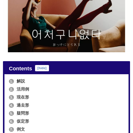
Contents
[
hide
]
解説
1.
活用例
2.
現在形
3.
過去形
4.
疑問形
5.
仮定形
6.
例文
7.