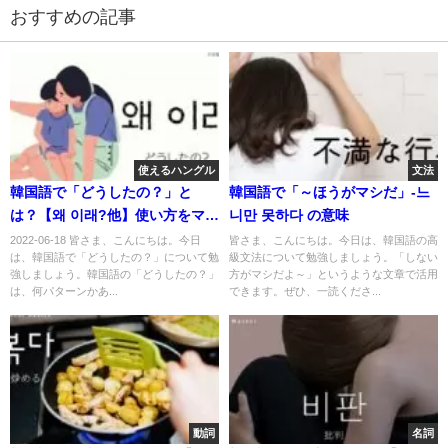
おすすめの記事
使えるハングル
文法
韓国語で「どうしたの？」と
韓国語で「～ほうがマシだ」-느
は？【왜 이래?他】使い方をマス
니만 못하다 の意味
ターしよう！
2022-06-18 皆さま、こんにちは。今日
皆さま、こんにちは。今日は、韓国語の高
は、韓国語で「どうしたの？」について勉
級文法について勉強しましょう。「しない
強しましょう。韓国語の「どうしたの？」
方がマシだよ～」というような文章で活用
は、何パターンかあ...
できます。ぜひ、一読くださ...
動詞
名詞