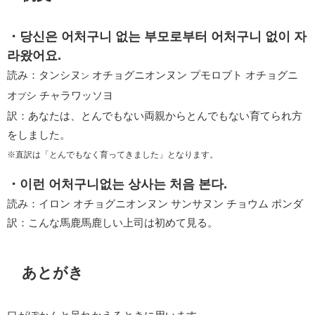
・당신은 어처구니 없는 부모로부터 어처구니 없이 자
라왔어요.
読み：タンシヌ
オチョグニオンヌン プモロブト オチョグニ
ン
オ
シ チャラワッソヨ
プ
訳：あなたは、とんでもない両親からとんでもない育てられ方
をしました。
※直訳は「とんでもなく育ってきました」となります。
・이런 어처구니없는 상사는 처음 본다.
読み：イロン オチョグニオンヌン サンサヌン チョウム ポンダ
訳：こんな馬鹿馬鹿しい上司は初めて見る。
あとがき