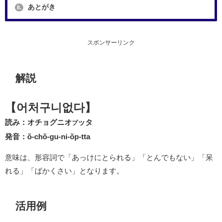
あとがき
8.
スポンサーリンク
解説
【어처구니없다】
読み：オチョグニオ
ッタ
プ
発音：ŏ-chŏ-gu-ni-ŏp-tta
意味は、形容詞で「あっけにとられる」「とんでもない」「呆
れる」「ばかくさい」となります。
活用例