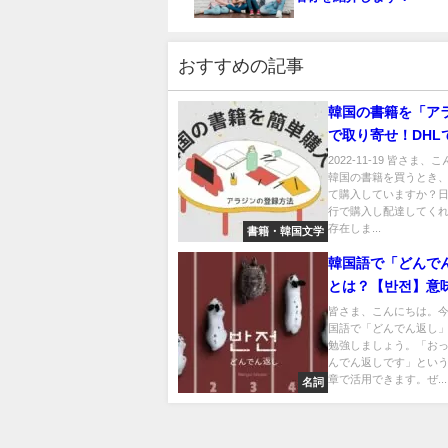
おすすめの記事
韓国の書籍を「ア
で取り寄せ！DHL
着？登録・購入方
2022-11-19 皆さま
韓国の書籍を買うとき
方法を紹介します
て購入していますか？
行で購入し配達してく
存在しま...
書籍・韓国文学
韓国語で「どんで
とは？【반전】意
しよう！
皆さま、こんにちは。
国語で「どんでん返し
勉強しましょう。「お
んでん返しです」とい
章で活用できます。ぜ...
名詞