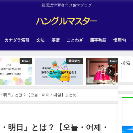
韓国語学習者向け独学ブログ
カナダラ索引
文法
基礎
ことわざ
四字熟語
慣用句
Other
韓国旅行
Uncategorized
検索
・明日」とは？【오늘・어제・내일】まとめ
日・明日」とは？【오늘・어제・