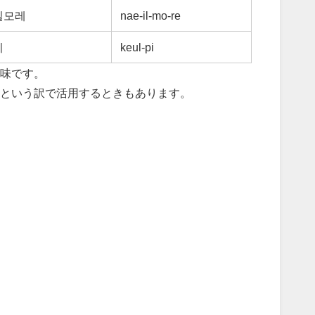
일모레
nae-il-mo-re
피
keul-pi
味です。
という訳で活用するときもあります。