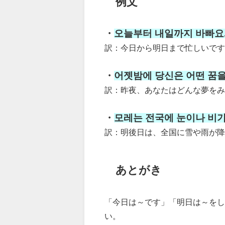
例文
・
오늘부터 내일까지 바빠요
訳：今日から明日まで忙しいです
・
어젯밤에 당신은 어떤 꿈
訳：昨夜、あなたはどんな夢をみ
・
모레는 전국에 눈이나 비가
訳：明後日は、全国に雪や雨が降
あとがき
「今日は～です」「明日は～をし
い。