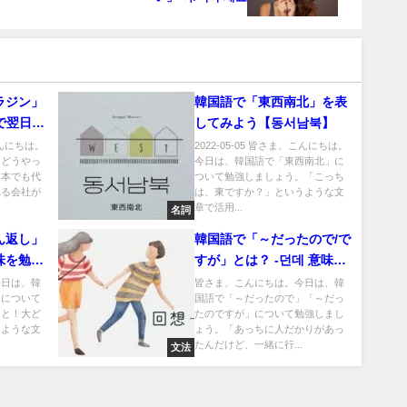
ラジン」
韓国語で「東西南北」を表
で翌日到
してみよう【동서남북】
法・退会
、こんにちは。
2022-05-05 皆さま、こんにちは。
、どうやっ
今日は、韓国語で「東西南北」に
日本でも代
ついて勉強しましょう。「こっち
れる会社が
は、東ですか？」というような文
章で活用...
名詞
ん返し」
韓国語で「～だったので/で
味を勉強
すが」とは？ -던데 意味と
活用
今日は、韓
皆さま、こんにちは。今日は、韓
」について
国語で「～だったので」「～だっ
っと！大ど
たのですが」について勉強しまし
うような文
ょう。「あっちに人だかりがあっ
たんだけど、一緒に行...
文法