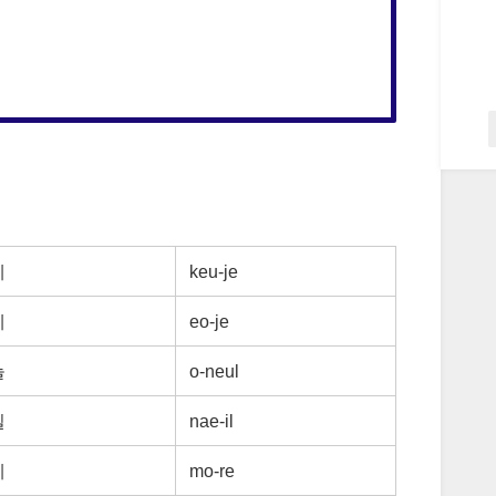
제
keu-je
제
eo-je
늘
o-neul
일
nae-il
레
mo-re