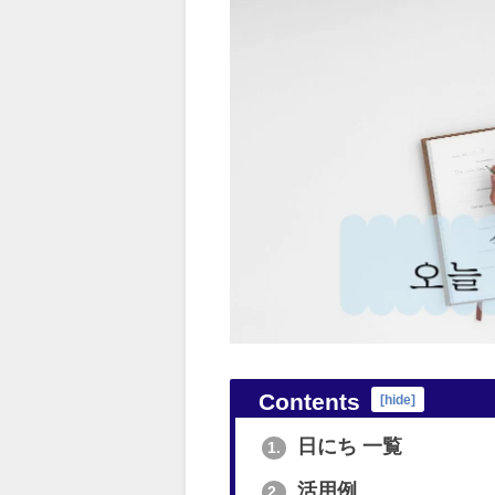
Contents
[
hide
]
日にち 一覧
1.
活用例
2.