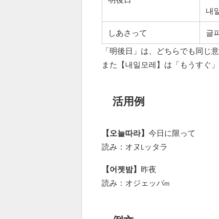
내
しあさって
글
「明後日」は、どちらでも同じ意
また【내일모레】は「もうすぐ」
活用例
【오늘따라】
今日に限って
読み：オヌ
ッタラ
L
【어젯밤】
昨夜
読み：オジェッパ
m