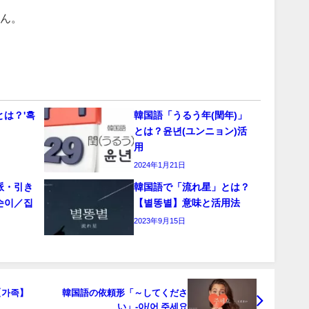
ん。
は？'혹
韓国語「うるう年(閏年)」
とは？윤년(ユンニョン)活
用
2024年1月21日
派・引き
韓国語で「流れ星」とは？
순이／집
【별똥별】意味と活用法
2023年9月15日
【가족】
韓国語の依頼形「～してくださ
い」-아/어 주세요