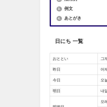
例文
3.
あとがき
4.
日にち 一覧
おととい
그
昨日
어
今日
오
明日
내
모
明後日