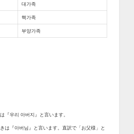
대가족
핵가족
부양가족
は『우리 아버지』と言います。
きは『아버님』と言います。直訳で「お父様」と