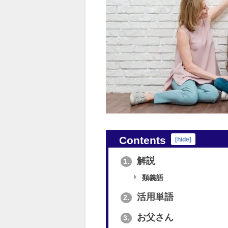
Contents
[
hide
]
解説
1.
類義語
活用単語
2.
お父さん
3.