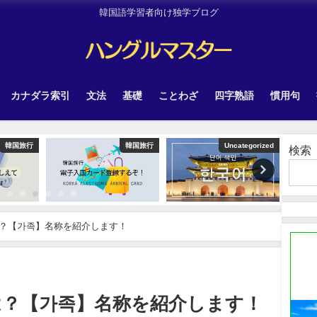
韓国語学習者向け独学ブログ
カナダラ索引
文法
基礎
ことわざ
四字熟語
慣用句
韓国旅行
Uncategorized
Other
検索
？【가족】名称を紹介します！
は？【가족】名称を紹介します！