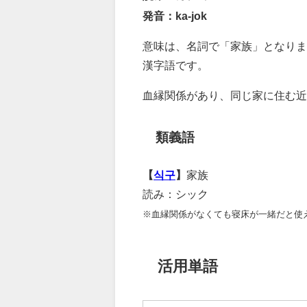
発音：ka-jok
意味は、名詞で「家族」となりま
漢字語です。
血縁関係があり、同じ家に住む近
類義語
【
식구
】
家族
読み：シック
※血縁関係がなくても寝床が一緒だと使
活用単語