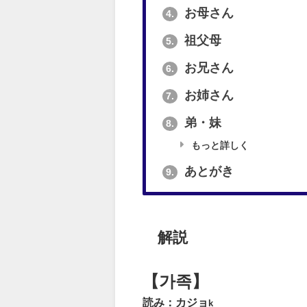
お母さん
4.
祖父母
5.
お兄さん
6.
お姉さん
7.
弟・妹
8.
もっと詳しく
あとがき
9.
解説
【가족】
読み：カジョ
k