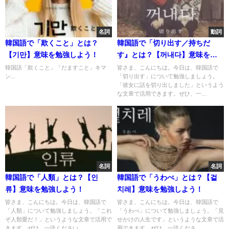
名詞
動詞
韓国語で「欺くこと」とは？
韓国語で「切り出す／持ちだ
【기만】意味を勉強しよう！
す』とは？【꺼내다】意味を勉
強しよう！
韓国語「欺くこと」「だますこと」キマ
皆さま、こんにちは。今日は、韓国語で
ン...
「切り出す」について勉強しましょう。
「彼女に話を切り出しました」というよう
な文章で活用できます。ぜひ、一...
名詞
名詞
韓国語で「人類」とは？【인
韓国語で「うわべ」とは？【겉
류】意味を勉強しよう！
치레】意味を勉強しよう！
皆さま、こんにちは。今日は、韓国語で
皆さま、こんにちは。今日は、韓国語で
「人類」について勉強しましょう。「これ
「うわべ」について勉強しましょう。「見
ぞ人類愛だ！」というような文章で活用で
せかけの人生です」というような文章で活
きます。ぜひ、一読ください。...
用できます。ぜひ、一読くださ...