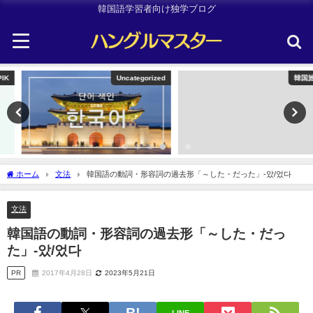
韓国語学習者向け独学ブログ
Uncategorized
韓国旅行
ホーム
文法
韓国語の動詞・形容詞の過去形「～した・だった」-았/었다
文法
韓国語の動詞・形容詞の過去形「～した・だっ
た」-았/었다
PR
2017年4月28日
2023年5月21日