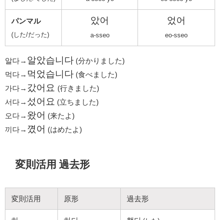
았어
었어
パンマル
(した/だった)
a-sseo
eo-sseo
알았습니다
알다→
(分かりました)
먹었습니다
먹다→
(食べました)
갔어요
가다→
(行きました)
섰어요
서다→
(立ちました)
왔어
오다→
(来たよ)
꼈어
끼다→
(はめたよ)
変則活用 過去形
変則活用
原形
過去形