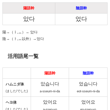
陽語幹
陰語幹
았다
었다
陽→（ㅏ,ㅗ）→ 았다
陰→（ㅏ,ㅗ以外）→었다
活用語尾一覧
陽語幹
陰語幹
았습니다
었습니다
ハムニダ体
(ました/でした)
a-sseum-ni-da
eot-sseum-ni-da
았어요
었어요
ヘヨ体
(ました/でした)
a-sseo-yo
eo-sseo-yo