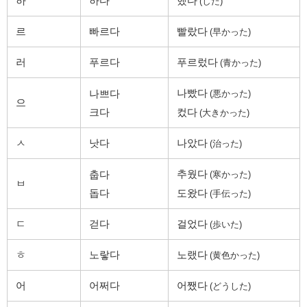
하
하다
했다
(した)
르
빠르다
빨랐다
(早かった)
러
푸르다
푸르렀다
(青かった)
나빴다
나쁘다
(悪かった)
으
크다
컸다
(大きかった)
ㅅ
낫다
나았다
(治った)
추웠다
춥다
(寒かった)
ㅂ
돕다
도왔다
(手伝った)
ㄷ
걷다
걸었다
(歩いた)
ㅎ
노랗다
노랬다
(黄色かった)
어
어쩌다
어쨌다
(どうした)