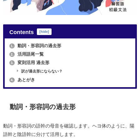
Contents
[
hide
]
動詞・形容詞の過去形
1.
活用語尾一覧
2.
変則活用 過去形
3.
訳が過去形にならない？
あとがき
4.
動詞・形容詞の過去形
動詞・形容詞の語幹の母音を確認します。ヘヨ体のように、陽
語幹と陰語幹に分けて活用します。