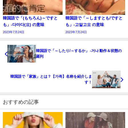
韓国語で「(もちろん)～ですと
韓国語で「～しますとも/ですと
も」-다마다(요) の意味
も」-고말고요 の意味
2023年7月24日
2023年7月24日
韓国語で「～したり/～するか」 -거나 動作＆状態の
羅列
韓国語で「家族」とは？【가족】名称を紹介しま
す！
おすすめの記事