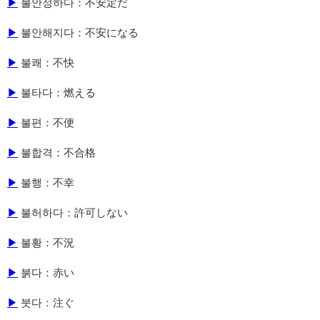
▶
불안정하다：不安定だ
▶
불안해지다：不安になる
▶
불쾌：不快
▶
불타다：燃える
▶
불편：不便
▶
불합격：不合格
▶
불행：不幸
▶
불허하다：許可しない
▶
불황：不況
▶
붉다：赤い
▶
붓다：注ぐ