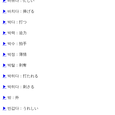
▶
바쁘다：忙しい
▶
바치다：捧げる
▶
박다：打つ
▶
박력：迫力
▶
박수：拍手
▶
박정：薄情
▶
박탈：剥奪
▶
박히다：打たれる
▶
박히다：刺さる
▶
밖：外
▶
반갑다：うれしい