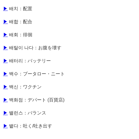
▶
배치：配置
▶
배합：配合
▶
배회：徘徊
▶
배탈이 나다：お腹を壊す
▶
배터리：バッテリー
▶
백수：プータロー・ニート
▶
백신：ワクチン
▶
백화점：デパート (百貨店)
▶
밸런스：バランス
▶
뱉다：吐く/吐き出す