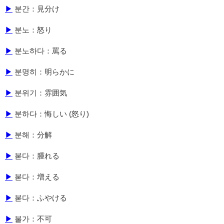
▶
분간：見分け
▶
분노：怒り
▶
분노하다：罵る
▶
분명히：明らかに
▶
분위기：雰囲気
▶
분하다：悔しい (怒り)
▶
분해：分解
▶
붇다：腫れる
▶
붇다：増える
▶
붇다：ふやける
▶
불가：不可