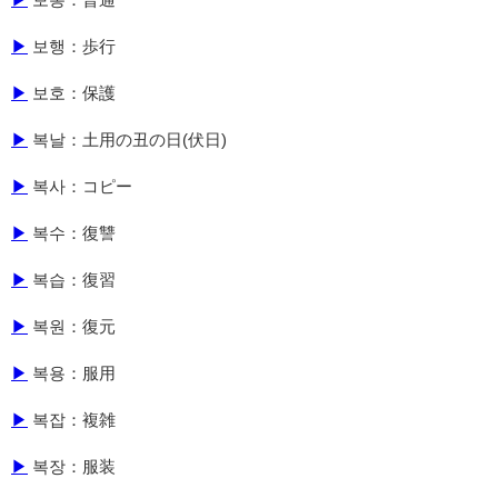
▶
보행：歩行
▶
보호：保護
▶
복날：土用の丑の日(伏日)
▶
복사：コピー
▶
복수：復讐
▶
복습：復習
▶
복원：復元
▶
복용：服用
▶
복잡：複雑
▶
복장：服装