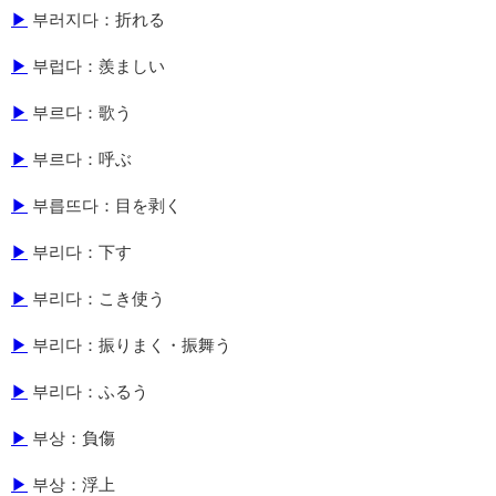
▶
부러지다：折れる
▶
부럽다：羨ましい
▶
부르다：歌う
▶
부르다：呼ぶ
▶
부릅뜨다：目を剥く
▶
부리다：下す
▶
부리다：こき使う
▶
부리다：振りまく・振舞う
▶
부리다：ふるう
▶
부상：負傷
▶
부상：浮上