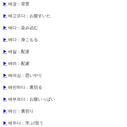
▶
배경：背景
▶
배고프다：お腹すいた
▶
배다：染み込む
▶
배다：身ごもる
▶
배달：配達
▶
배려：配慮
▶
배려심：思いやり
▶
배반하다：裏切る
▶
배부르다：お腹いっぱい
▶
배신：裏切り
▶
배우다：学ぶ/習う