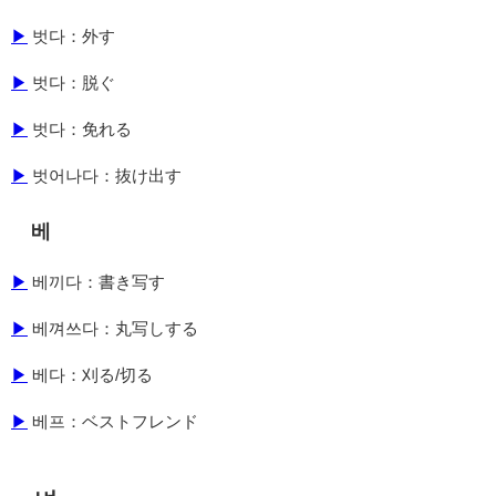
▶
벗다：外す
▶
벗다：脱ぐ
▶
벗다：免れる
▶
벗어나다：抜け出す
베
▶
베끼다：書き写す
▶
베껴쓰다：丸写しする
▶
베다：刈る/切る
▶
베프：ベストフレンド