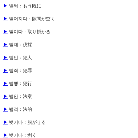
▶
벌써：もう既に
▶
벌어지다：隙間が空く
▶
벌이다：取り掛かる
▶
벌채：伐採
▶
범인：犯人
▶
범죄：犯罪
▶
범행：犯行
▶
법안：法案
▶
법적：法的
▶
벗기다：脱がせる
▶
벗기다：剥く