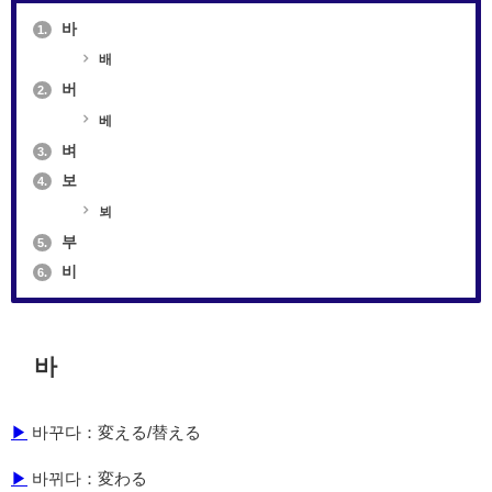
바
1.
배
버
2.
베
벼
3.
보
4.
뵈
부
5.
비
6.
바
▶
바꾸다：変える/替える
▶
바뀌다：変わる