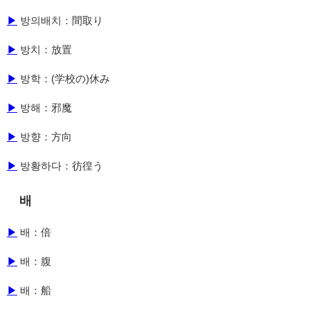
▶
방의배치：間取り
▶
방치：放置
▶
방학：(学校の)休み
▶
방해：邪魔
▶
방향：方向
▶
방황하다：彷徨う
배
▶
배：倍
▶
배：腹
▶
배：船