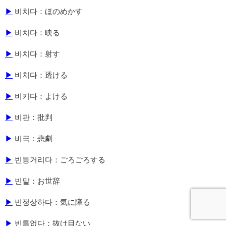
▶
비치다：ほのめかす
▶
비치다：映る
▶
비치다：射す
▶
비치다：透ける
▶
비키다：よける
▶
비판：批判
▶
비극：悲劇
▶
빈둥거리다：ごろごろする
▶
빈말：お世辞
▶
빈정상하다：気に障る
▶
빈틈없다：抜け目ない