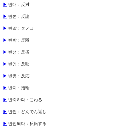
▶
반대：反対
▶
반론：反論
▶
반말：タメ口
▶
반박：反駁
▶
반성：反省
▶
반영：反映
▶
반응：反応
▶
반지：指輪
▶
반죽하다：こねる
▶
반전：どんでん返し
▶
반전되다：反転する