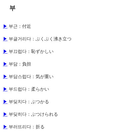
부
▶
부근：付近
▶
부글거리다：ぶくぶく沸き立つ
▶
부끄럽다：恥ずかしい
▶
부담：負担
▶
부담스럽다：気が重い
▶
부드럽다：柔らかい
▶
부딪치다：ぶつかる
▶
부딪히다：ぶつけられる
▶
부러뜨리다：折る