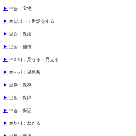
▶
보물：宝物
▶
보살피다：世話をする
▶
보습：保湿
▶
보상：補償
▶
보이다：見せる・見える
▶
보자기：風呂敷
▶
보존：保存
▶
보장：保障
▶
보증：保証
▶
보채다：ねだる
▶
보통：普通