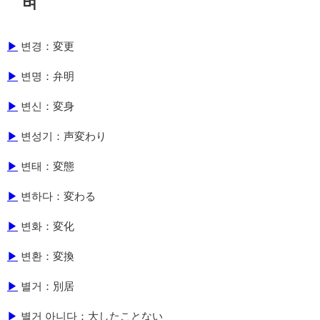
벼
▶
변경：変更
▶
변명：弁明
▶
변신：変身
▶
변성기：声変わり
▶
변태：変態
▶
변하다：変わる
▶
변화：変化
▶
변환：変換
▶
별거：別居
▶
별거 아니다：大したことない