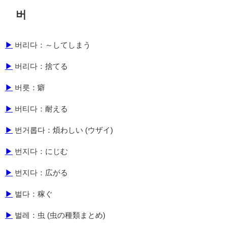
버
▶
버리다：～してしまう
▶
버리다：捨てる
▶
버릇：癖
▶
버티다：耐える
▶
번거롭다：煩わしい (ウザイ)
▶
번지다：にじむ
▶
번지다：広がる
▶
벌다：稼ぐ
▶
벌레：虫 (虫の種類まとめ)