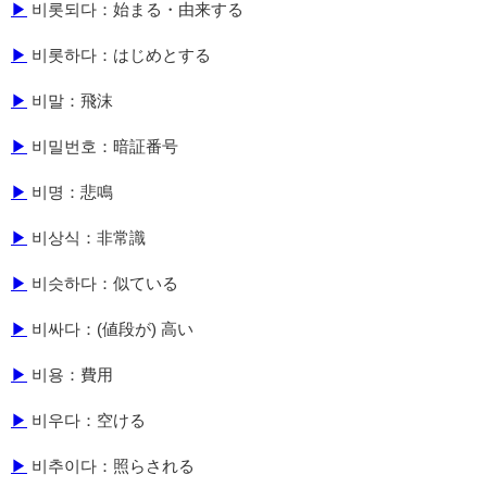
▶
비롯되다：始まる・由来する
▶
비롯하다：はじめとする
▶
비말：飛沫
▶
비밀번호：暗証番号
▶
비명：悲鳴
▶
비상식：非常識
▶
비슷하다：似ている
▶
비싸다：(値段が) 高い
▶
비용：費用
▶
비우다：空ける
▶
비추이다：照らされる