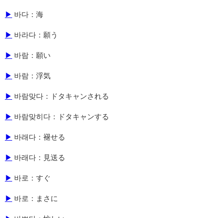
▶
바다：海
▶
바라다：願う
▶
바람：願い
▶
바람：浮気
▶
바람맞다：ドタキャンされる
▶
바람맞히다：ドタキャンする
▶
바래다：褪せる
▶
바래다：見送る
▶
바로：すぐ
▶
바로：まさに