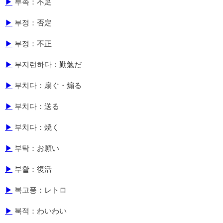
▶
부족：不足
▶
부정：否定
▶
부정：不正
▶
부지런하다：勤勉だ
▶
부치다：扇ぐ・煽る
▶
부치다：送る
▶
부치다：焼く
▶
부탁：お願い
▶
부활：復活
▶
복고풍：レトロ
▶
북적：わいわい