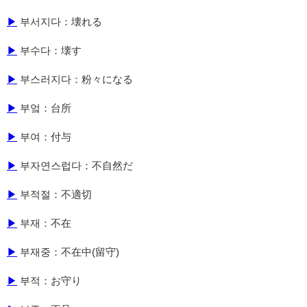
▶
부서지다：壊れる
▶
부수다：壊す
▶
부스러지다：粉々になる
▶
부엌：台所
▶
부여：付与
▶
부자연스럽다：不自然だ
▶
부적절：不適切
▶
부재：不在
▶
부재중：不在中(留守)
▶
부적：お守り