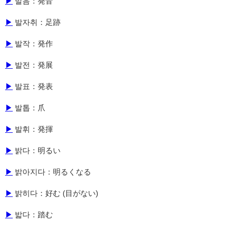
▶
발음：発音
▶
발자취：足跡
▶
발작：発作
▶
발전：発展
▶
발표：発表
▶
발톱：爪
▶
발휘：発揮
▶
밝다：明るい
▶
밝아지다：明るくなる
▶
밝히다：好む (目がない)
▶
밟다：踏む