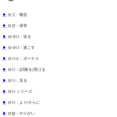
▶
보고：報告
▶
보관：保管
▶
보내다：送る
▶
보내다：過ごす
▶
보너스：ボーナス
▶
보다：(試験を)受ける
▶
보다：見る
▶
보다 シリーズ
▶
보다：より/さらに
▶
보람：やりがい