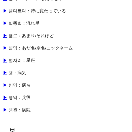
▶
별다르다：特に変わっている
▶
별똥별：流れ星
▶
별로：あまり/それほど
▶
별명：あだ名/別名/ニックネーム
▶
별자리：星座
▶
병：病気
▶
병명：病名
▶
병역：兵役
▶
병원：病院
보