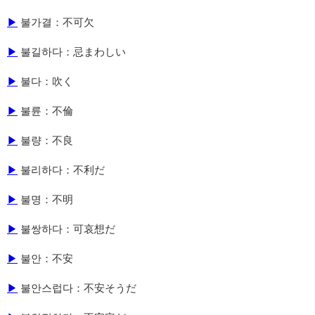
▶
불가결：不可欠
▶
불길하다：忌まわしい
▶
불다：吹く
▶
불륜：不倫
▶
불량：不良
▶
불리하다：不利だ
▶
불명：不明
▶
불쌍하다：可哀想だ
▶
불안：不安
▶
불안스럽다：不安そうだ