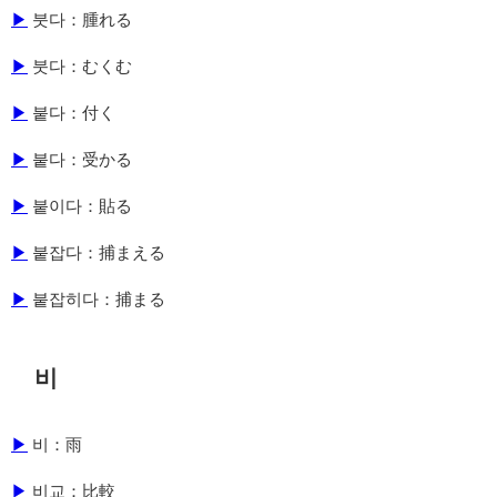
▶
붓다：腫れる
▶
붓다：むくむ
▶
붙다：付く
▶
붙다：受かる
▶
붙이다：貼る
▶
붙잡다：捕まえる
▶
붙잡히다：捕まる
비
▶
비：雨
▶
비교：比較