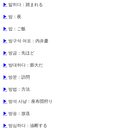
▶
밟히다：踏まれる
▶
밤：夜
▶
밥：ご飯
▶
방구석 여포：内弁慶
▶
방금：先ほど
▶
방대하다：膨大だ
▶
방문：訪問
▶
방법：方法
▶
방석 사냥：座布団狩り
▶
방송：放送
▶
방심하다：油断する