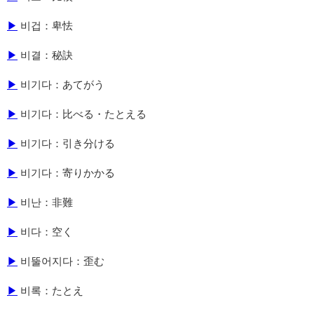
▶
비겁：卑怯
▶
비결：秘訣
▶
비기다：あてがう
▶
비기다：比べる・たとえる
▶
비기다：引き分ける
▶
비기다：寄りかかる
▶
비난：非難
▶
비다：空く
▶
비뚤어지다：歪む
▶
비록：たとえ