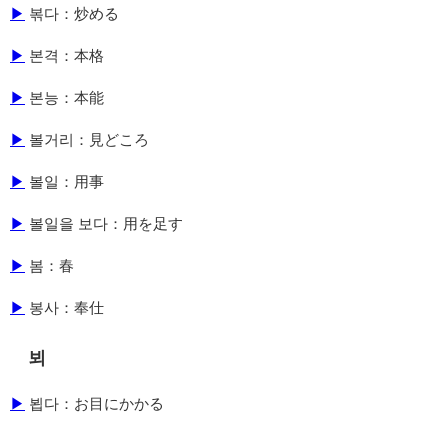
▶
볶다：炒める
▶
본격：本格
▶
본능：本能
▶
볼거리：見どころ
▶
볼일：用事
▶
볼일을 보다：用を足す
▶
봄：春
▶
봉사：奉仕
뵈
▶
뵙다：お目にかかる