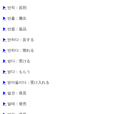
▶
반칙：反則
▶
반출：搬出
▶
반품：返品
▶
반하다：反する
▶
반하다：惚れる
▶
받다：受ける
▶
받다：もらう
▶
받아들이다：受け入れる
▶
발견：発見
▶
발매：発売